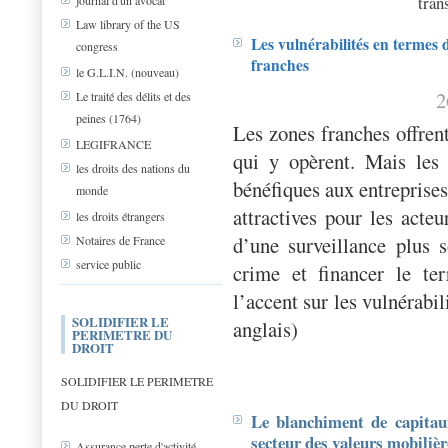
tran
journal d'un avocat
Law library of the US
Les vulnérabilités en termes
congress
franches
le G.L.I.N. (nouveau)
2
Le traité des délits et des
peines (1764)
Les zones franches offren
LEGIFRANCE
qui y opèrent. Mais les 
les droits des nations du
bénéfiques aux entreprises
monde
attractives pour les acteu
les droits étrangers
d’une surveillance plus 
Notaires de France
service public
crime et financer le t
l’accent sur les vulnérabi
SOLIDIFIER LE
anglais)
PERIMETRE DU
DROIT
SOLIDIFIER LE PERIMETRE
DU DROIT
Le blanchiment de capitau
secteur des valeurs mobilièr
Assurance perte d'activité