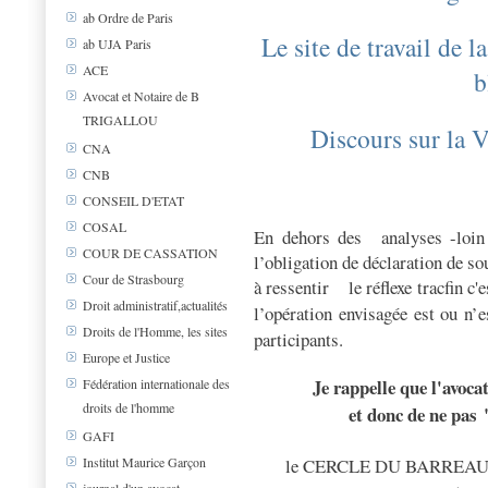
ab Ordre de Paris
Le site de travail de
ab UJA Paris
ACE
b
Avocat et Notaire de B
TRIGALLOU
Discours sur la 
CNA
CNB
CONSEIL D'ETAT
COSAL
En dehors des analyses -loin 
COUR DE CASSATION
l’obligation de déclaration de 
Cour de Strasbourg
à ressentir
le réflexe tracfin c
Droit administratif,actualités
l’opération envisagée est ou n’
Droits de l'Homme, les sites
participants.
Europe et Justice
Je rappelle que l'avoca
Fédération internationale des
droits de l'homme
et donc de ne pas 
GAFI
le CERCLE DU BARREAU cré
Institut Maurice Garçon