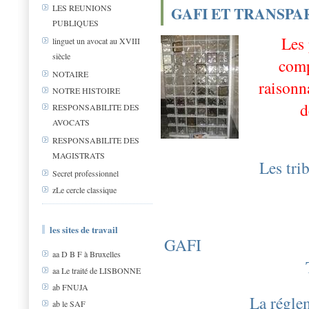
LES REUNIONS
GAFI ET TRANSPA
PUBLIQUES
Les 
linguet un avocat au XVIII
siècle
com
NOTAIRE
raisonn
NOTRE HISTOIRE
d
RESPONSABILITE DES
AVOCATS
RESPONSABILITE DES
MAGISTRATS
Les trib
Secret professionnel
zLe cercle classique
les sites de travail
GAFI
aa D B F à Bruxelles
aa Le traité de LISBONNE
ab FNUJA
La régle
ab le SAF