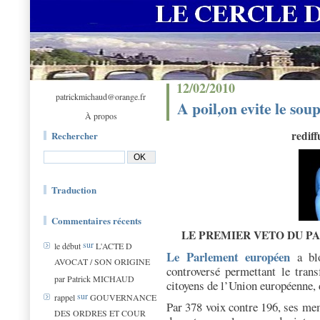
12/02/2010
patrickmichaud@orange.fr
A poil,on evite le sou
À propos
rediff
Rechercher
Traduction
Commentaires récents
LE PREMIER VETO DU PAR
sur
le début
L'ACTE D
Le Parlement européen
a blo
AVOCAT / SON ORIGINE
controversé permettant le tran
par Patrick MICHAUD
citoyens de l’Union européenne, d
sur
rappel
GOUVERNANCE
Par 378 voix contre 196, ses mem
DES ORDRES ET COUR