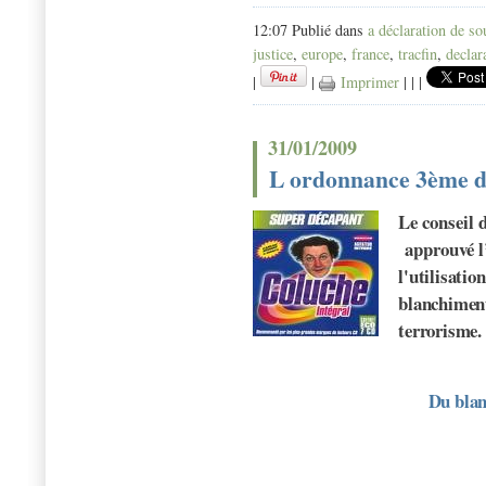
12:07 Publié dans
a déclaration de s
justice
,
europe
,
france
,
tracfin
,
declar
|
|
Imprimer
|
|
|
31/01/2009
L ordonnance 3ème di
Le conseil 
approuvé l
l'utilisatio
blanchiment
terrorisme.
Du blan