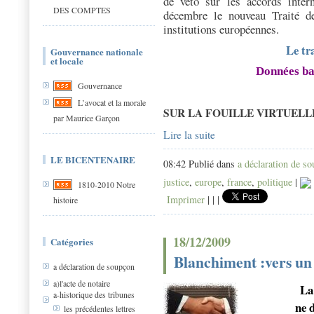
de veto sur les accords inter
DES COMPTES
décembre le nouveau Traité d
institutions européennes.
Le t
Gouvernance nationale
et locale
Données ba
Gouvernance
L’avocat et la morale
SUR LA FOUILLE VIRTUELLE (j
par Maurice Garçon
Lire la suite
LE BICENTENAIRE
08:42 Publié dans
a déclaration de s
justice
,
europe
,
france
,
politique
|
1810-2010 Notre
Imprimer
|
|
|
histoire
18/12/2009
Catégories
Blanchiment :vers u
a déclaration de soupçon
a)l'acte de notaire
La
a-historique des tribunes
ne 
les précédentes lettres