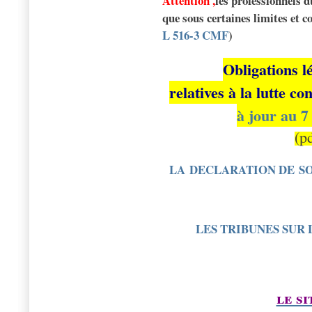
Attention ,
les professionnels 
que sous certaines limites et 
L 516-3 CMF
)
Obligations l
relatives à la lutte c
à jour au 
(pd
LA DECLARATION DE SO
LES TRIBUNES SUR
le si