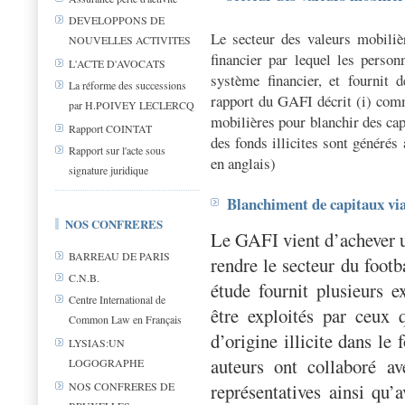
DEVELOPPONS DE
Le secteur des valeurs mobilièr
NOUVELLES ACTIVITES
financier par lequel les perso
L'ACTE D'AVOCATS
système financier, et fournit 
La réforme des successions
rapport du GAFI décrit (i) comm
par H.POIVEY LECLERCQ
mobilières pour blanchir des cap
Rapport COINTAT
des fonds illicites sont générés
Rapport sur l'acte sous
en anglais)
signature juridique
Blanchiment de capitaux via 
NOS CONFRERES
Le GAFI vient d’achever un
BARREAU DE PARIS
rendre le secteur du footb
C.N.B.
étude fournit plusieurs 
Centre International de
être exploités par ceux q
Common Law en Français
d’origine illicite dans le 
LYSIAS:UN
auteurs ont collaboré av
LOGOGRAPHE
représentatives ainsi qu
NOS CONFRERES DE