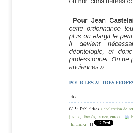
ou non considérées co
Pour Jean Castelai
cette ordonnance tou
plus on élargit le péri
il devient nécessa
déontologie, et donc
professionnel. On ne 
anciennes ».
POUR LES AUTRES PROFE
doc
le projet
06:54 Publié dans
a déclaration de s
justice
,
libertés
,
france
,
europe
|
F
Imprimer
|
|
|