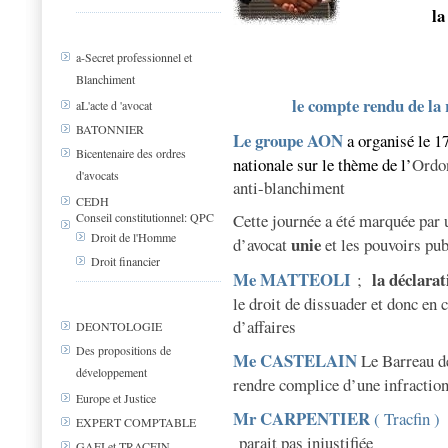
la
a-Secret professionnel et
Blanchiment
le compte rendu de la 
aL'acte d 'avocat
BATONNIER
Le groupe AON
a organisé le 1
Bicentenaire des ordres
national
e sur le thème de l’
Ordon
d'avocats
anti-blanchiment
CEDH
Cette journée a été marquée par 
Conseil constitutionnel: QPC
Droit de l'Homme
unie
d’avocat
et les pouvoirs pub
Droit financier
Me MATTEOLI
la déclara
;
le droit de dissuader et donc en 
d’affaires
DEONTOLOGIE
Des propositions de
Me CASTELAIN
Le Barreau de
développement
rendre complice d’une infractio
Europe et Justice
Mr CARPENTIER
( Tracfin )
EXPERT COMPTABLE
parait pas injustifiée
GAFI et TRACFIN