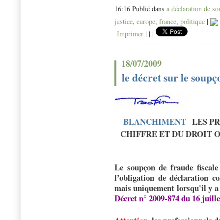
16:16 Publié dans
a déclaration de s
justice
,
europe
,
france
,
politique
|
Imprimer
|
|
|
18/07/2009
le décret sur le soupç
BLANCHIMENT
LES PR
CHIFFRE ET DU DROIT 
Le soupçon de fraude fisca
l’obligation de déclaration 
mais uniquement
lorsqu'il y a
Décret n° 2009-874 du 16 juill