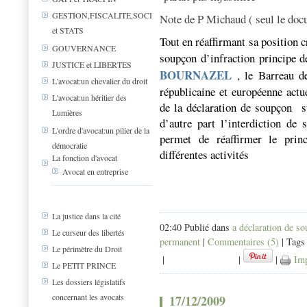
GESTION,FISCALITE,SOCIAL
Note de P Michaud ( seul le docum
et STATS
Tout en réaffirmant sa position c
GOUVERNANCE
soupçon d’infraction principe
JUSTICE et LIBERTES
BOURNAZEL
,
le Barreau d
L'avocat:un chevalier du droit
républicaine et européenne actue
L'avocat:un héritier des
de la déclaration de soupçon
su
Lumières
d’autre part l’interdiction de
L'ordre d'avocat:un pilier de la
permet de réaffirmer le prin
démocratie
différentes activités
La fonction d'avocat
Avocat en entreprise
La justice dans la cité
02:40 Publié dans
a déclaration de s
Le curseur des libertés
permanent
|
Commentaires (5)
| Tags
Le périmètre du Droit
|
|
|
Imp
Le PETIT PRINCE
Les dossiers législatifs
concernant les avocats
17/12/2009