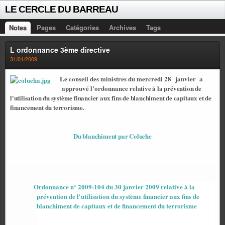
LE CERCLE DU BARREAU
Notes
Pages
Catégories
Archives
Tags
L ordonnance 3ème directive
31/01/2009
Le conseil des ministres du mercredi 28
janvier
a
approuvé l’ordonnance
relative à la prévention de
l'utilisation du système financier aux fins de blanchiment de capitaux et de
financement du terrorisme.
Du blanchiment par Coluche
Ordonnance n° 2009-104 du 30 janvier 2009 relative à la
prévention de l'utilisation du système financier aux fins de
blanchiment de capitaux et de financement du terrorisme