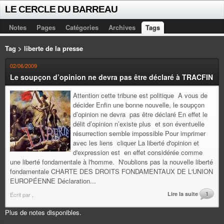
LE CERCLE DU BARREAU
Notes
Pages
Catégories
Archives
Tags
Tag > liberte de la presse
02/06/2009
Le soupçon d’opinion ne devra pas être déclaré à TRACFIN
Attention cette tribune est politique A vous de
décider Enfin une bonne nouvelle, le soupçon
d’opinion ne devra pas être déclaré En effet le
délit d’opinion n’existe plus et son éventuelle
résurrection semble impossible Pour imprimer
avec les liens cliquer La liberté d'opinion et
d'expression est en effet considérée comme
une liberté fondamentale à l'homme. N'oublions pas la nouvelle liberté
fondamentale CHARTE DES DROITS FONDAMENTAUX DE L'UNION
EUROPÉENNE Déclaration...
Lire la suite
1
Écrit par
.
Plus de notes disponibles.