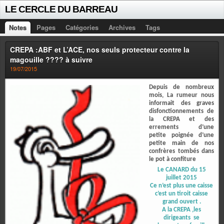
LE CERCLE DU BARREAU
Notes
Pages
Catégories
Archives
Tags
CREPA :ABF et L’ACE, nos seuls protecteur contre la
magouille ???? à suivre
19/07/2015
Depuis de nombreux
mois, La rumeur nous
informait des graves
disfonctionnements de
la CREPA et des
errements d’une
petite poignée d’une
petite main de nos
confrères tombés dans
le pot à confiture
Le CANARD du 15
juillet 2015
Ce n’est plus une caisse
c’est un tiroit caisse
grand ouvert .
A la CREPA ,les
dirigeants se