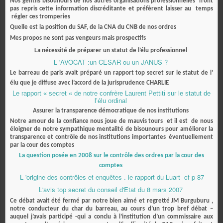
Nos gentils bisounours de nos autres organisations professionnelles n’ont
pas repris cette information discréditante et préfèrent laisser au temps
régler ces tromperies
Quelle est la position du SAF, de la CNA du CNB de nos ordres
Mes propos ne sont pas vengeurs mais prospectifs
La nécessité de préparer un statut de l’élu professionnel
L 'AVOCAT :un CESAR ou un JANUS ?
Le barreau de paris avait préparé un rapport top secret sur le statut de l’
élu que je diffuse avec l’accord de la jurisprudence CHARLIE
Le rapport « secret « de notre confrère Laurent Pettiti sur le statut de
l’élu ordinal
Assurer la transparence démocratique de nos institutions
Notre amour de la confiance nous joue de mauvis tours et il est de nous
éloigner de notre sympathique mentalité de bisounours pour améliorer la
transparence et contrôle de nos institutions importantes éventuellement
par la cour des comptes
La question posée en 2008 sur le contrôle des ordres par la cour des
comptes
L 'origine des contrôles et enquêtes . le rapport du Luart cf p 87
L'avis top secret du conseil d'Etat du 8 mars 2007
Ce débat avait été fermé par notre bien aimé et regretté JM Burguburu ,
notre conducteur du char du barreau, au cours d’un trop bref débat –
auquel j’avais participé -qui a conclu à l’institution d’un commissaire aux