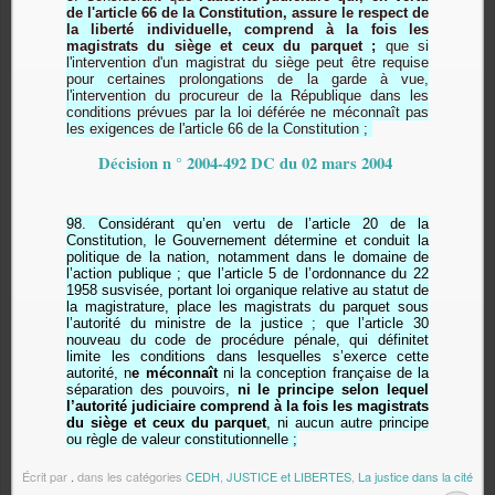
de l'article 66 de la Constitution, assure le respect de
la liberté individuelle, comprend à la fois les
magistrats du siège et ceux du parquet ;
que si
l'intervention d'un magistrat du siège peut être requise
pour certaines prolongations de la garde à vue,
l'intervention du procureur de la République dans les
conditions prévues par la loi déférée ne méconnaît pas
les exigences de l'article 66 de la Constitution ;
Décision n ° 2004-492 DC du 02 mars 2004
98. Considérant qu’en vertu de l’article 20 de la
Constitution, le Gouvernement détermine et conduit la
politique de la nation, notamment dans le domaine de
l’action publique ; que l’article 5 de l’ordonnance du 22
1958 susvisée, portant loi organique relative au statut de
la magistrature, place les magistrats du parquet sous
l’autorité du ministre de la justice ; que l’article 30
nouveau du code de procédure pénale, qui définitet
limite les conditions dans lesquelles s’exerce cette
autorité, n
e méconnaît
ni la conception française de la
séparation des pouvoirs,
ni le principe selon lequel
l’autorité judiciaire comprend à la fois les magistrats
du siège et ceux du parquet
, ni aucun autre principe
ou règle de valeur constitutionnelle ;
Écrit par
.
dans les catégories
CEDH
,
JUSTICE et LIBERTES
,
La justice dans la cité