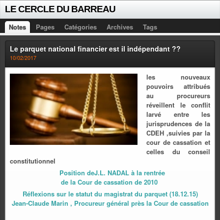
LE CERCLE DU BARREAU
Notes
Pages
Catégories
Archives
Tags
Le parquet national financier est il indépendant ??
10/02/2017
les nouveaux
pouvoirs attribués
au procureurs
réveillent le conflit
larvé entre les
jurisprudences de la
CDEH ,suivies par la
cour de cassation et
celles du conseil
constitutionnel
Position deJ.L. NADAL à la rentrée
de la Cour de cassation de 2010
Réflexions sur le statut du magistrat du parquet (18.12.15)
Jean-Claude Marin , Procureur général près la Cour de cassation