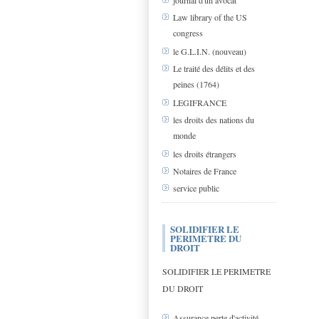
journal d'un avocat
Law library of the US
congress
le G.L.I.N. (nouveau)
Le traité des délits et des
peines (1764)
LEGIFRANCE
les droits des nations du
monde
les droits étrangers
Notaires de France
service public
SOLIDIFIER LE
PERIMETRE DU
DROIT
SOLIDIFIER LE PERIMETRE
DU DROIT
Assurance perte d'activité