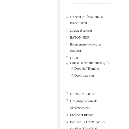
a-Secret professionnel et
Blanchiment
aL'acte d 'avocat
BATONNIER
Bicentenaire des ordres
d'avocats
CEDH
Conseil constitutionnel: QPC
Droit de l'Homme
Droit financier
DEONTOLOGIE
Des propositions de
développement
Europe et Justice
EXPERT COMPTABLE
GAFI et TRACFIN