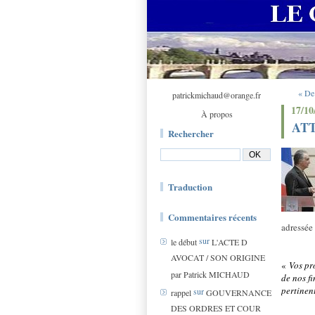
« De 
patrickmichaud@orange.fr
17/10
À propos
ATT
Rechercher
Traduction
Commentaires récents
adressée 
sur
le début
L'ACTE D
AVOCAT / SON ORIGINE
«
Vos pr
par Patrick MICHAUD
de nos f
pertinent
sur
rappel
GOUVERNANCE
DES ORDRES ET COUR