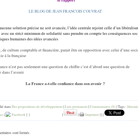
LE BLOG DE JEAN FRANCOIS COUVRAT
ucune solution précise ne soit avancée, l’idée centrale rejoint celle d’un libéralis
re avec un strict minimum de solidarité sans prendre en compte les conséquences soc
iques humaines des idées avancées
, de culture comptable et financière, parait être en opposition avec celui d’une soci
e à la française
sance n’est pas seulement une question de chiffre c’est d’abord une question de
e dans l’avenir
La France
a-t-elle confiance dans son avenir ?
lié dans
Des propositions de développement
|
Lien permanent
|
Commentaires (0)
| Tags :
liberat
nce
|
Facebook
|
|
|
|
Imprimer
|
|
|
ntaires sont fermés.