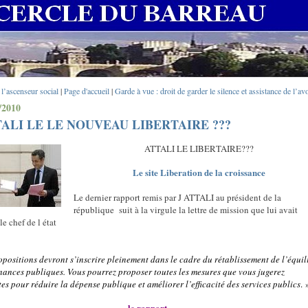
l’ascenseur social
|
Page d'accueil
|
Garde à vue : droit de garder le silence et assistance de l’av
/2010
ALI LE LE NOUVEAU LIBERTAIRE ???
ATTALI LE LIBERTAIRE???
Le site Liberation de la croissance
Le dernier rapport remis par J ATTALI au président de la
république
suit à la virgule la lettre de mission que lui avait
le chef de l état
opositions devront s’inscrire pleinement dans le cadre du rétablissement de l’équil
inances publiques. Vous pourrez proposer toutes
les mesures que vous jugerez
es pour réduire la dépense publique et améliorer l’efficacité des services publics
. 
le rapport