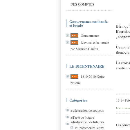
DES COMPTES
Gouvernance nationale
et locale
Bien qu’a
libertai
Gouvernance
, économ
L’avocat et la morale
Ce projet
par Maurice Garçon
démocrati
La crois
LE BICENTENAIRE
confianc
1810-2010 Notre
histoire
Catégories
10:14 Pub
la croissa
a déclaration de soupçon
a)l'acte de notaire
a-historique des tribunes
Les comme
les précédentes lettres