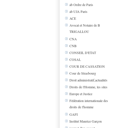
ab Ordre de Paris
ab UJA Paris
ACE
Avocat et Notaire de B
TRIGALLOU
CNA
CNB
CONSEIL D'ETAT
COSAL
COUR DE CASSATION
Cour de Strasbourg
Droit administratif,actualités
Droits de l'Homme, les sites
Europe et Justice
Fédération internationale des
droits de l'homme
GAFI
Institut Maurice Garçon