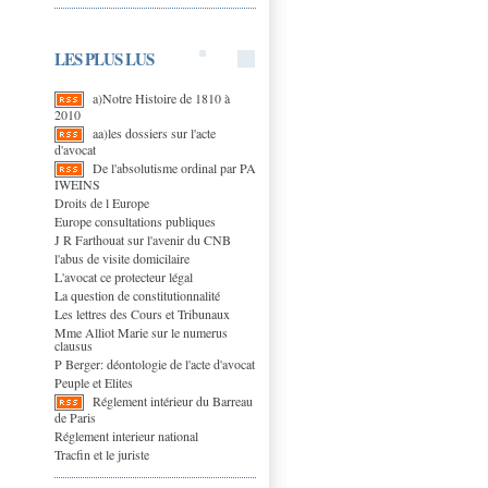
LES PLUS LUS
a)Notre Histoire de 1810 à
2010
aa)les dossiers sur l'acte
d'avocat
De l'absolutisme ordinal par PA
IWEINS
Droits de l Europe
Europe consultations publiques
J R Farthouat sur l'avenir du CNB
l'abus de visite domicilaire
L'avocat ce protecteur légal
La question de constitutionnalité
Les lettres des Cours et Tribunaux
Mme Alliot Marie sur le numerus
clausus
P Berger: déontologie de l'acte d'avocat
Peuple et Elites
Réglement intérieur du Barreau
de Paris
Réglement interieur national
Tracfin et le juriste