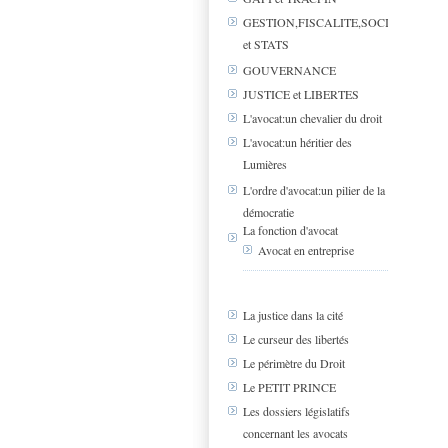
GESTION,FISCALITE,SOCIAL
et STATS
GOUVERNANCE
JUSTICE et LIBERTES
L'avocat:un chevalier du droit
L'avocat:un héritier des
Lumières
L'ordre d'avocat:un pilier de la
démocratie
La fonction d'avocat
Avocat en entreprise
La justice dans la cité
Le curseur des libertés
Le périmètre du Droit
Le PETIT PRINCE
Les dossiers législatifs
concernant les avocats