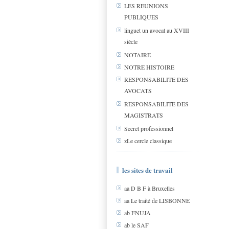
LES REUNIONS
PUBLIQUES
linguet un avocat au XVIII
siècle
NOTAIRE
NOTRE HISTOIRE
RESPONSABILITE DES
AVOCATS
RESPONSABILITE DES
MAGISTRATS
Secret professionnel
zLe cercle classique
les sites de travail
aa D B F à Bruxelles
aa Le traité de LISBONNE
ab FNUJA
ab le SAF