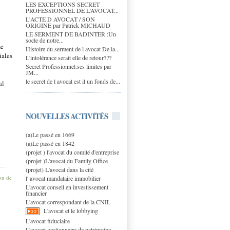
LES EXCEPTIONS SECRET
PROFESSIONNEL DE L’AVOCAT...
L'ACTE D AVOCAT / SON
ORIGINE par Patrick MICHAUD
LE SERMENT DE BADINTER :Un
socle de notre...
me
Histoire du serment de l avocat De la...
iales
L'intolérance serait elle de retour???
Secret Professionnel:ses limites par
JM...
le secret de l avocat est il un fonds de...
al
NOUVELLES ACTIVITÉS
(a)Le passé en 1669
(a)Le passé en 1842
(projet ) l'avocat du comité d'entreprise
(projet )L'avocat du Family Office
(projet) L'avocat dans la cité
ion de
l' avocat mandataire immobilier
L'avocat conseil en investissement
financier
L'avocat correspondant de la CNIL
L'avocat et le lobbying
L'avocat fiduciaire
L'avocat gestionnaire de patrimoine