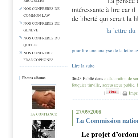
La pensée
BRUXELLES
intéressante à lire car i
NOS CONFRERES DE
COMMON LAW
de liberté qui serait la li
NOS CONFRERES DE
la lettre d
GENEVE
NOS CONFRERES DU
QUEBEC
pour lire une analyse de la lettre 
NOS CONFRERES
FRANCOPHONES
Lire la suite
Photos albums
06:43 Publié dans
a déclaration de s
fouquier tinville
,
acccusateur public
,
|
|
Impr
27/09/2008
LA CONFIANCE
La Commission nation
Le projet d’ordonn