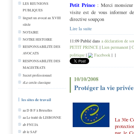
LES REUNIONS
Petit Prince
:
Merci monsieur
PUBLIQUES
visite est de vous informer de
linguet un avocat au XVIII
directive soupçon
siècle
Lire la suite
NOTAIRE
NOTRE HISTOIRE
11:09 Publié dans
a déclaration de s
RESPONSABILITE DES
PETIT PRINCE
|
Lien permanent
|
C
AVOCATS
politique
|
Facebook
|
|
RESPONSABILITE DES
MAGISTRATS
Secret professionnel
10/10/2008
zLe cercle classique
Protéger la vie privée
les sites de travail
aa D B F à Bruxelles
aa Le traité de LISBONNE
La 30e Co
ab FNUJA
protectio
ab le SAF
par le C