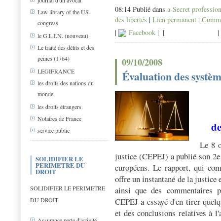
journal d'un avocat
08:14 Publié dans
a-Secret professio
Law library of the US
des libertés
|
Lien permanent
|
Commen
congress
|
Facebook
|
|
|
le G.L.I.N. (nouveau)
Le traité des délits et des
peines (1764)
09/10/2008
LEGIFRANCE
Évaluation des systèm
les droits des nations du
monde
les droits étrangers
Notaires de France
de
service public
Le 8 o
justice (CEPEJ) a publié son 2e
SOLIDIFIER LE
PERIMETRE DU
européens. Le rapport, qui co
DROIT
offre un instantané de la justice
SOLIDIFIER LE PERIMETRE
ainsi que des commentaires p
DU DROIT
CEPEJ a essayé d'en tirer quel
et des conclusions relatives à l
Assurance perte d'activité