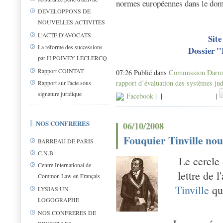
normes européennes dans le doma
DEVELOPPONS DE
NOUVELLES ACTIVITES
L'ACTE D'AVOCATS
Site
La réforme des successions
Dossier ''
par H.POIVEY LECLERCQ
Rapport COINTAT
07:26 Publié dans
Commission Darro
rapport d’évaluation des systèmes jud
Rapport sur l'acte sous
signature juridique
Facebook
|
|
|
NOS CONFRERES
06/10/2008
Fouquier Tinville nou
BARREAU DE PARIS
C.N.B.
Le cercle
Centre International de
lettre de 
Common Law en Français
Tinville
qui
LYSIAS:UN
LOGOGRAPHE
NOS CONFRERES DE