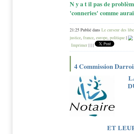
N y a t il pas de problè
'conneries' comme aurai
21:25 Publié dans
Le curseur des libe
justice
,
france
,
europe
,
politique
|
Imprimer
|
|
|
4 Commission Darrois
L
D
ET LEU