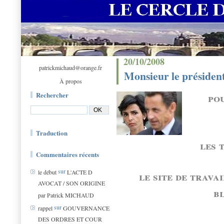
20/10/2008
patrickmichaud@orange.fr
Monsieur le président
À propos
pou
Rechercher
Traduction
les 
Commentaires récents
sur
le site de trava
le début
L'ACTE D
AVOCAT / SON ORIGINE
b
par Patrick MICHAUD
sur
rappel
GOUVERNANCE
DES ORDRES ET COUR