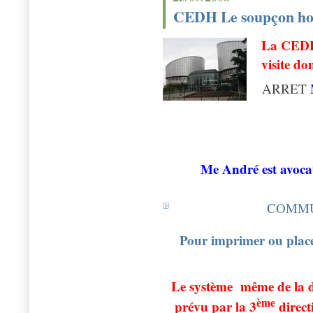
CEDH Le soupçon hors
La CEDH
visite do
ARRET
Me André est avocat
COMMU
Pour imprimer ou placer 
Le système même de la dé
ème
prévu par la 3
direct