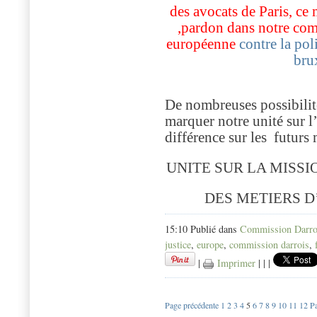
des avocats de Paris, ce 
,pardon dans notre comb
européenne
contre la po
bru
De nombreuses possibilit
marquer notre unité sur l’
différence sur les
futurs 
UNITE SUR LA MISSI
DES METIERS D
15:10 Publié dans
Commission Darro
justice
,
europe
,
commission darrois
,
|
Imprimer
|
|
|
Page précédente
1
2
3
4
5
6
7
8
9
10
11
12
Pa