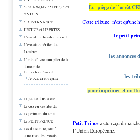
Le
piège de l’arrêt C
GESTION,FISCALITE,SOCIAL
et STATS
Cette tribune n'est qu'une h
GOUVERNANCE
JUSTICE et LIBERTES
le petit pri
L'avocat:un chevalier du droit
L'avocat:un héritier des
Lumières
les annonces d
L'ordre d'avocat:un pilier de la
démocratie
La fonction d'avocat
les tri
Avocat en entreprise
pour imprimer et mettre 
La justice dans la cité
Le curseur des libertés
Le périmètre du Droit
Le PETIT PRINCE
Petit Prince
a été reçu dimanche
Les dossiers législatifs
l’Union Européenne.
concernant les avocats