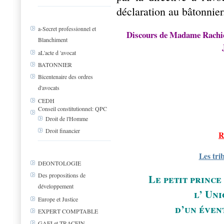
déclaration au bâtonnier
a-Secret professionnel et
Discours de Madame Rachida
Blanchiment
aL'acte d 'avocat
BATONNIER
Bicentenaire des ordres
d'avocats
CEDH
Conseil constitutionnel: QPC
Droit de l'Homme
Droit financier
R
Les tri
DEONTOLOGIE
Des propositions de
Le petit princ
développement
l’ Un
Europe et Justice
d’un évent
EXPERT COMPTABLE
GAFI et TRACFIN