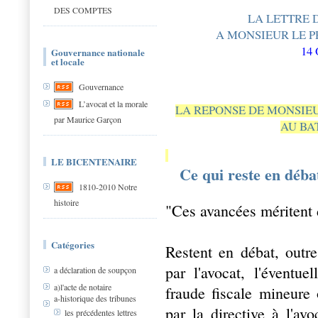
DES COMPTES
LA LETTRE 
A MONSIEUR LE P
14
Gouvernance nationale
et locale
Gouvernance
L’avocat et la morale
LA REPONSE DE MONSIEU
par Maurice Garçon
AU BA
LE BICENTENAIRE
Ce qui reste en déb
1810-2010 Notre
histoire
"Ces avancées méritent 
Catégories
Restent en débat, outr
par l'avocat, l'éventu
a déclaration de soupçon
a)l'acte de notaire
fraude fiscale mineure o
a-historique des tribunes
par la directive à l'av
les précédentes lettres