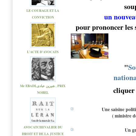
sou
LE COURAGE ET LA
un nouveau
CONVICTION
pour prononcer les s
L'ACTE D'AVOCATS
"
So
nationa
Me EBADI,شیرین عبادی , PRIX
cliquer 
NOBEL
Une saisine polit
( ministre d
AVOCATCHEVALIER DU
Un gr
DROIT ET DE LA JUSTICE