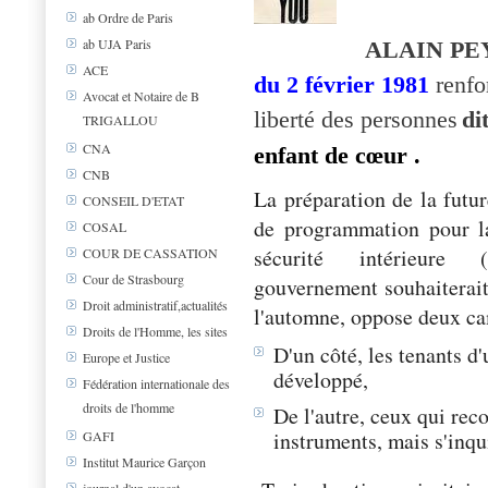
ab Ordre de Paris
ab UJA Paris
ALAIN PE
ACE
du 2 février 1981
renfor
Avocat et Notaire de B
liberté des personnes
di
TRIGALLOU
CNA
enfant d
e cœur .
CNB
La préparation de la futur
CONSEIL D'ETAT
de programmation pour l
COSAL
sécurité intérieure
COUR DE CASSATION
Cour de Strasbourg
gouvernement souhaiterait
Droit administratif,actualités
l'automne, oppose deux c
Droits de l'Homme, les sites
D'un côté, les tenants d'
Europe et Justice
développé,
Fédération internationale des
droits de l'homme
De l'autre, ceux qui rec
instruments, mais s'inqu
GAFI
Institut Maurice Garçon