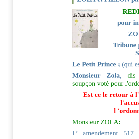
REDIF
pour im
ZO
Tribune 
S
Le Petit Prince ;
(qui es
Monsieur Zola
,
dis m
soupçon voté pour l'ord
Est ce le retour à l
l'accu
l 'ordon
Monsieur ZOLA:
L’ amendement 517
a