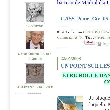
barreau de Madrid était a
CASS_2ème_Civ_05
LA DEFENSE
07:20 Publié dans
GESTION,FISCAL
Commentaires (0)
| Tags :
europe
,
ju
|
|
Impr
L'AVOCAT:HERITIER DES
22/06/2008
LUMIERES
UN POINT SUR LES 
ETRE ROULE DANS
C
LE SERMENT DE BADINTER
Je bloqu
laquelle 