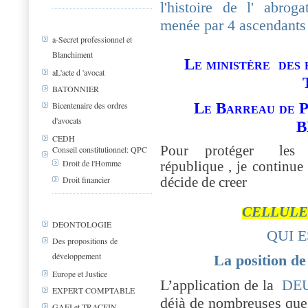
l'histoire de l' abrog
menée par 4 ascendants 
a-Secret professionnel et
Blanchiment
Le ministère des 
aL'acte d 'avocat
BATONNIER
Le Barreau de P
Bicentenaire des ordres
d'avocats
B
CEDH
Pour protéger les pr
Conseil constitutionnel: QPC
Droit de l'Homme
république , je continue
Droit financier
décide de creer
CELLULE
DEONTOLOGIE
QUI 
Des propositions de
développement
La position de
Europe et Justice
L’application de la
DE
EXPERT COMPTABLE
déjà de nombreuses que
GAFI et TRACFIN