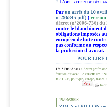
L’
obligation de décla
Par
un arrêt du 10 avril
n°296845 pdf)
(
version
décret (n°2006-736) du 
contre le blanchiment d
obligations imposées aux
européen de lutte contr
pas conforme au respect
la profession d'avocat.
POUR LIRE
17:15 Publié dans
a-Secret professio
fonction d'avocat
,
Le curseur des libe
JUSTICE
,
politique
,
europe
,
france
,
|
|
Impr
19/06/2008
ZOLA et FILLON par