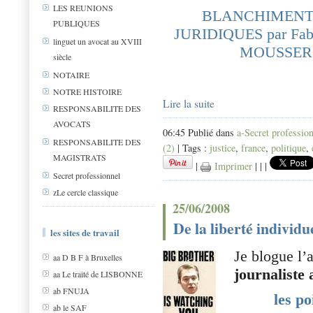
LES REUNIONS
BLANCHIMENT,
PUBLIQUES
JURIDIQUES par Fa
linguet un avocat au XVIII
MOUSSE
siècle
NOTAIRE
NOTRE HISTOIRE
Lire la suite
RESPONSABILITE DES
AVOCATS
06:45 Publié dans
a-Secret professio
RESPONSABILITE DES
(2)
| Tags :
justice
,
france
,
politique
,
MAGISTRATS
|
Imprimer
|
|
|
Secret professionnel
zLe cercle classique
25/06/2008
De la liberté individu
les sites de travail
Je blogue l’
aa D B F à Bruxelles
journaliste
aa Le traité de LISBONNE
ab FNUJA
les po
ab le SAF