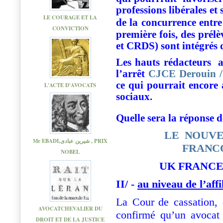
professions libérales et 
LE COURAGE ET LA
de la concurrence entre
CONVICTION
première fois, des prél
et CRDS) sont intégrés d
Les hauts rédacteurs
a
l’arrêt
CJCE Derouin /
ce qui pourrait encore 
L'ACTE D'AVOCATS
sociaux.
Quelle sera la réponse 
LE NOUVE
Me EBADI,شیرین عبادی , PRIX
FRANC
NOBEL
UK
FRANCE
II/ -
au niveau de l’affi
La Cour
de cassation,
AVOCATCHEVALIER DU
confirmé qu’un avocat 
DROIT ET DE LA JUSTICE