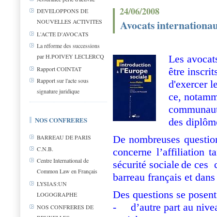
24/06/2008
DEVELOPPONS DE
NOUVELLES ACTIVITES
Avocats internationaux
L'ACTE D'AVOCATS
La réforme des successions
par H.POIVEY LECLERCQ
Les avocat
Rapport COINTAT
être inscri
Rapport sur l'acte sous
d'exercer l
signature juridique
ce, notamm
communauta
NOS CONFRERES
des diplôm
De nombreuses questio
BARREAU DE PARIS
C.N.B.
concerne l’affiliation 
Centre International de
sécurité sociale
de ces c
Common Law en Français
barreau français et dans
LYSIAS:UN
Des questions se posent
LOGOGRAPHE
-
d’autre part au nive
NOS CONFRERES DE