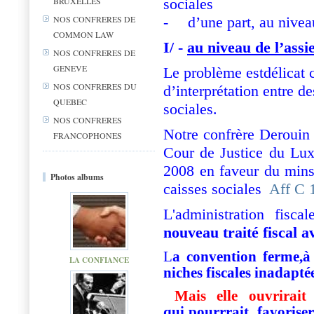
BRUXELLES
sociales
-
d’une part, au niveau
NOS CONFRERES DE
COMMON LAW
I/ -
au niveau de l’assie
NOS CONFRERES DE
GENEVE
Le problème estdélicat c
NOS CONFRERES DU
d’interprétation entre de
QUEBEC
sociales.
NOS CONFRERES
Notre confrère Derouin
FRANCOPHONES
Cour de Justice du Lux
2008 en faveur du mins
Photos albums
caisses sociales
Aff C 
L'administration fisc
nouveau traité fiscal 
L
a convention ferme,à j
LA CONFIANCE
niches fiscales inadaptée
Mais elle ouvrirai
qui pourrrait favoriser