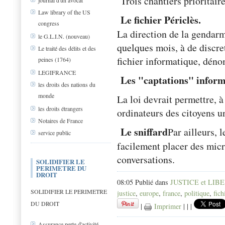
Trois chantiers prioritaire
journal d'un avocat
Law library of the US
Le fichier Périclès.
congress
La direction de la gendarm
le G.L.I.N. (nouveau)
quelques mois, à de discret
Le traité des délits et des
fichier informatique, dén
peines (1764)
LEGIFRANCE
Les "captations" inform
les droits des nations du
monde
La loi devrait permettre, à 
les droits étrangers
ordinateurs des citoyens 
Notaires de France
Le sniffard
Par ailleurs, 
service public
facilement placer des micro
conversations.
SOLIDIFIER LE
PERIMETRE DU
DROIT
08:05 Publié dans
JUSTICE et LIB
SOLIDIFIER LE PERIMETRE
justice
,
europe
,
france
,
politique
,
fich
DU DROIT
|
Imprimer
|
|
|
Assurance perte d'activité