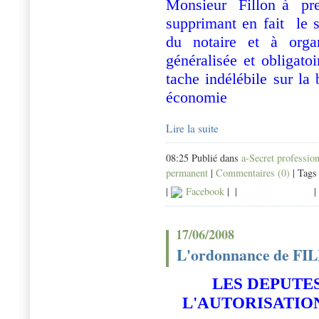
Monsieur Fillon à
pr
supprimant en fait
le 
du notaire et à org
généralisée et obligato
tache indélébile sur la
économie
Lire la suite
08:25 Publié dans
a-Secret professio
permanent
|
Commentaires (0)
| Tags
|
Facebook
|
|
|
17/06/2008
L'ordonnance de FILL
LES DEPUTE
L'AUTORISATIO