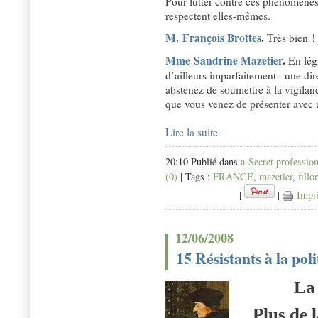
Pour lutter contre ces phénomènes, 
respectent elles-mêmes.
M. François Brottes
.
Très bien !
Mme Sandrine Mazetier
.
En légi
d’ailleurs imparfaitement –une dir
abstenez de soumettre à la vigilan
que vous venez de présenter avec 
Lire la suite
20:10 Publié dans
a-Secret professio
(0)
| Tags :
FRANCE
,
mazetier
,
fillo
|
|
Impr
12/06/2008
15 Résistants à la pol
La
Plus de 