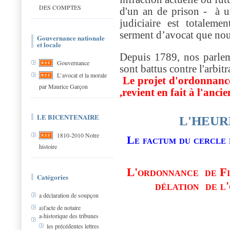
DES COMPTES
d'un an de prison -
à un
judiciaire est totaleme
serment d’avocat que no
Gouvernance nationale
et locale
Depuis 1789, nos parlem
Gouvernance
sont battus contre l'arbitr
L’avocat et la morale
Le projet d'ordonnance
par Maurice Garçon
,revient en fait à l'anci
LE BICENTENAIRE
L'HEUR
1810-2010 Notre
Le factum du cercle 
histoire
L'ordonnance de Fil
Catégories
délation de l
a déclaration de soupçon
a)l'acte de notaire
a-historique des tribunes
les précédentes lettres