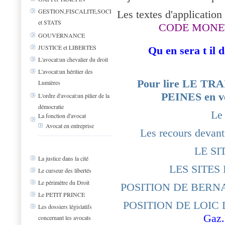
GESTION,FISCALITE,SOCIAL
Les textes d'application 
et STATS
CODE MONET
GOUVERNANCE
JUSTICE et LIBERTES
Qu en sera t il 
L'avocat:un chevalier du droit
L'avocat:un héritier des
Pour lire LE T
Lumières
PEINES en ve
L'ordre d'avocat:un pilier de la
démocratie
Le
La fonction d'avocat
Avocat en entreprise
Les recours dev
LE SI
La justice dans la cité
LES SITE
Le curseur des libertés
Le périmètre du Droit
POSITION DE BERN
Le PETIT PRINCE
POSITION DE LOIC
Les dossiers législatifs
Gaz.
concernant les avocats