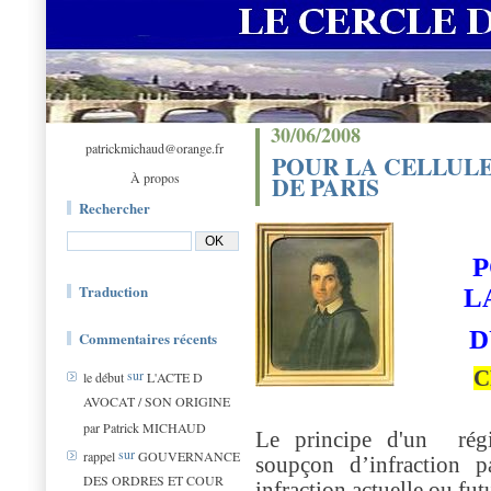
30/06/2008
patrickmichaud@orange.fr
POUR LA CELLUL
À propos
DE PARIS
Rechercher
P
Traduction
L
D
Commentaires récents
sur
C
le début
L'ACTE D
AVOCAT / SON ORIGINE
par Patrick MICHAUD
Le principe d'un régi
sur
rappel
GOUVERNANCE
soupçon d’infraction p
DES ORDRES ET COUR
infraction actuelle ou f