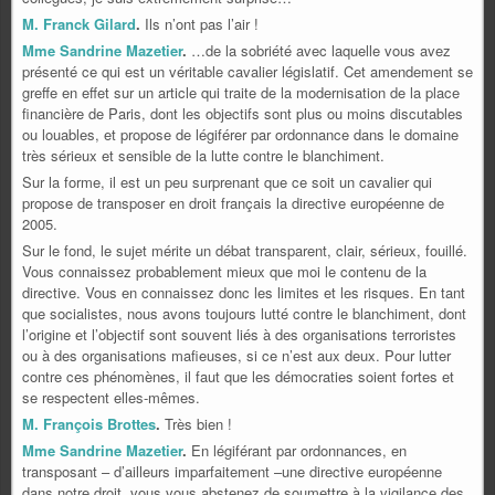
M. Franck Gilard
.
Ils n’ont pas l’air !
Mme Sandrine Mazetier
.
…de la sobriété avec laquelle vous avez
présenté ce qui est un véritable cavalier législatif. Cet amendement se
greffe en effet sur un article qui traite de la modernisation de la place
financière de Paris, dont les objectifs sont plus ou moins discutables
ou louables, et propose de légiférer par ordonnance dans le domaine
très sérieux et sensible de la lutte contre le blanchiment.
Sur la forme, il est un peu surprenant que ce soit un cavalier qui
propose de transposer en droit français la directive européenne de
2005.
Sur le fond, le sujet mérite un débat transparent, clair, sérieux, fouillé.
Vous connaissez probablement mieux que moi le contenu de la
directive. Vous en connaissez donc les limites et les risques. En tant
que socialistes, nous avons toujours lutté contre le blanchiment, dont
l’origine et l’objectif sont souvent liés à des organisations terroristes
ou à des organisations mafieuses, si ce n’est aux deux. Pour lutter
contre ces phénomènes, il faut que les démocraties soient fortes et
se respectent elles-mêmes.
M. François Brottes
.
Très bien !
Mme Sandrine Mazetier
.
En légiférant par ordonnances, en
transposant – d’ailleurs imparfaitement –une directive européenne
dans notre droit, vous vous abstenez de soumettre à la vigilance des