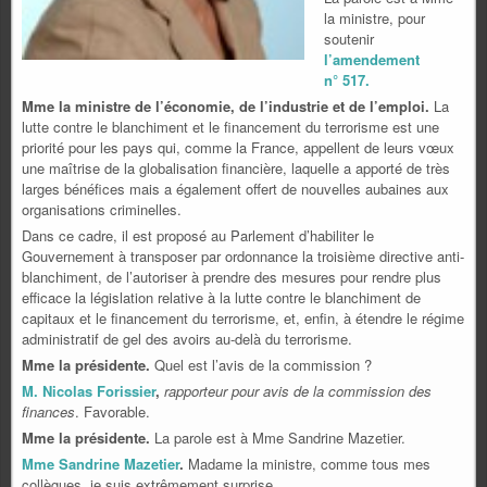
la ministre, pour
soutenir
l’amendement
n° 517.
Mme la ministre de l’économie, de l’industrie et de l’emploi.
La
lutte contre le blanchiment et le financement du terrorisme est une
priorité pour les pays qui, comme la France, appellent de leurs v
œux
une maîtrise de la globalisation financière, laquelle a apporté de très
larges bénéfices mais a également offert de nouvelles aubaines aux
organisations criminelles.
Dans ce cadre, il est proposé au Parlement d’habiliter le
Gouvernement à transposer par ordonnance la troisième directive anti-
blanchiment, de l’autoriser à prendre des mesures pour rendre plus
efficace la législation relative à la lutte contre le blanchiment de
capitaux et le financement du terrorisme, et, enfin, à étendre le régime
administratif de gel des avoirs au-delà du terrorisme.
Mme la présidente.
Quel est l’avis de la commission ?
M. Nicolas Forissier
,
rapporteur pour avis de la commission des
finances
. Favorable.
Mme la présidente.
La parole est à Mme Sandrine Mazetier.
Mme Sandrine Mazetier
.
Madame la ministre, comme tous mes
collègues, je suis extrêmement surprise…