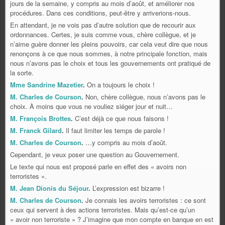
jours de la semaine, y compris au mois d’août, et améliorer nos
procédures. Dans ces conditions, peut-être y arriverions-nous.
En attendant, je ne vois pas d’autre solution que de recourir aux
ordonnances. Certes, je suis comme vous, chère collègue, et je
n’aime guère donner les pleins pouvoirs, car cela veut dire que nous
renonçons à ce que nous sommes, à notre principale fonction, mais
nous n’avons pas le choix et tous les gouvernements ont pratiqué de
la sorte.
Mme Sandrine Mazetier
.
On a toujours le choix !
M. Charles de Courson
.
Non, chère collègue, nous n’avons pas le
choix. À moins que vous ne vouliez siéger jour et nuit…
M. François Brottes
.
C’est déjà ce que nous faisons !
M. Franck Gilard
.
Il faut limiter les temps de parole !
M. Charles de Courson
.
…y compris au mois d’août.
Cependant, je veux poser une question au Gouvernement.
Le texte qui nous est proposé parle en effet des « avoirs non
terroristes ».
M. Jean Dionis du Séjour
.
L’expression est bizarre !
M. Charles de Courson
.
Je connais les avoirs terroristes : ce sont
ceux qui servent à des actions terroristes. Mais qu’est-ce qu’un
« avoir non terroriste » ? J’imagine que mon compte en banque en est