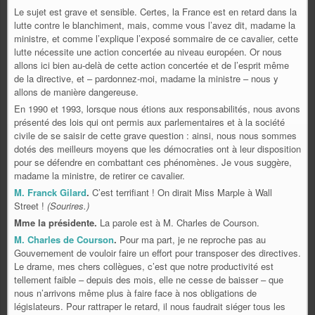
Le sujet est grave et sensible. Certes, la France est en retard dans la
lutte contre le blanchiment, mais, comme vous l’avez dit, madame la
ministre, et comme l’explique l’exposé sommaire de ce cavalier, cette
lutte nécessite une action concertée au niveau européen. Or nous
allons ici bien au-delà de cette action concertée et de l’esprit même
de la directive, et – pardonnez-moi, madame la ministre – nous y
allons de manière dangereuse.
En 1990 et 1993, lorsque nous étions aux responsabilités, nous avons
présenté des lois qui ont permis aux parlementaires et à la société
civile de se saisir de cette grave question : ainsi, nous nous sommes
dotés des meilleurs moyens que les démocraties ont à leur disposition
pour se défendre en combattant ces phénomènes. Je vous suggère,
madame la ministre, de retirer ce cavalier.
M. Franck Gilard
.
C’est terrifiant ! On dirait Miss Marple à Wall
Street !
(Sourires.)
Mme la présidente.
La parole est à M. Charles de Courson.
M. Charles de Courson
.
Pour ma part, je ne reproche pas au
Gouvernement de vouloir faire un effort pour transposer des directives.
Le drame, mes chers collègues, c’est que notre productivité est
tellement faible – depuis des mois, elle ne cesse de baisser – que
nous n’arrivons même plus à faire face à nos obligations de
législateurs. Pour rattraper le retard, il nous faudrait siéger tous les