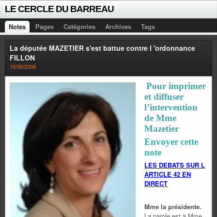
LE CERCLE DU BARREAU
Notes
Pages
Catégories
Archives
Tags
La députée MAZETIER s'est battue contre l 'ordonnance
FILLON
16/06/2008
Pour imprimer
et diffuser
l’intervention
de Mme
Mazetier
Envoyer cette
note
LES DEBATS SUR L
ARTICLE 42 EN
DIRECT
Mme la présidente.
La parole est à Mme