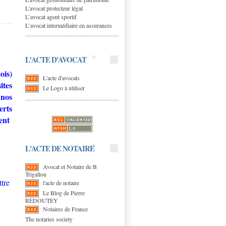
L'avocat protecteur légal
L’avocat agent sportif
L’avocat intermédiaire en assurances
L'ACTE D'AVOCAT
is)
L'acte d'avocats
ites
Le Logo à utiliser
nos
rts
ent
L'ACTE DE NOTAIRE
Avocat et Notaire de B
Trigallou
tre
l'acte de notaire
Le Blog de Pierre
REDOUTEY
Notaires de France
The notaries society