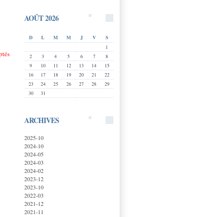
AOÛT 2026
D
L
M
M
J
V
S
1
ptés
2
3
4
5
6
7
8
9
10
11
12
13
14
15
16
17
18
19
20
21
22
23
24
25
26
27
28
29
30
31
ARCHIVES
2025-10
2024-10
2024-05
2024-03
2024-02
2023-12
2023-10
2022-03
2021-12
2021-11