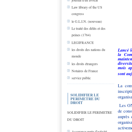
journal d'un avocat
Law library of the US
congress
le G.L.I.N. (nouveau)
Le traité des délits et des
peines (1764)
LEGIFRANCE
Lancé l
les droits des nations du
la Com
monde
mainten
diversi
les droits étrangers
mois ap
Notaires de France
sont auj
service public
La cons
inscrip
SOLIDIFIER LE
organisa
PERIMETRE DU
DROIT
Les ON
de consu
SOLIDIFIER LE PERIMETRE
auprès 
DU DROIT
organis
activeme
Assurance perte d'activité