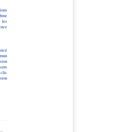
ions
thme
 les
ence
ancé
ommun
ision
 sans
 clic
sion