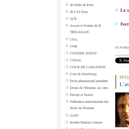
ab Ordre de Paris
Le 
ab UJA Paris
ACE
I
nst
Avocat et Notaire de B
TRIGALLOU
CNA
CNB
07:54 Pub
CONSEIL D'ETAT
commissio
COSAL
COUR DE CASSATION
Cour de Strasbourg
29/12
Droit administratif,actualités
L'av
Droits de l'Homme, les sites
Europe et Justice
Fédération internationale des
droits de l'homme
GAFI
Institut Maurice Garçon