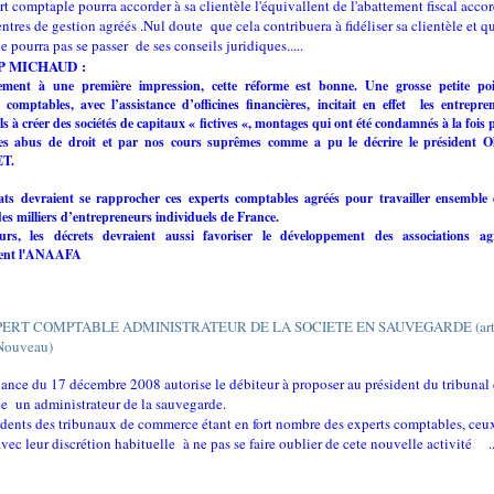
t comptaple pourra accorder à sa clientèle l'équivallent de l'abattement fiscal acco
entres de gestion agréés .Nul doute que cela contribuera à fidéliser sa clientèle et q
ne pourra pas se passer de ses conseils juridiques.....
 P MICHAUD :
ement à une première impression, cette réforme est bonne. Une grosse petite po
s comptables, avec
l’assistance d’officines financières, incitait en effet
les entrepre
ls à créer des sociétés de capitaux « fictives «, montages qui ont été condamnés à la fois 
es abus de droit
et par
nos cours suprêmes comme a pu le décrire le président Ol
T.
ats devraient se rapprocher ces experts comptables agréés pour travailler ensemble
 des milliers d’entrepreneurs individuels de France.
eurs, les décrets devraient aussi favoriser le développement des associations ag
ent l'ANAAFA
PERT COMPTABLE ADMINISTRATEUR DE LA SOCIETE EN SAUVEGARDE (arti
Nouveau)
ance du 17 décembre 2008 autorise le débiteur à proposer au président du tribunal
 un administrateur de la sauvegarde.
idents des tribunaux de commerce étant en fort nombre des experts comptables, ceux
vec leur discrétion habituelle à ne pas se faire oublier de cete nouvelle activité ...