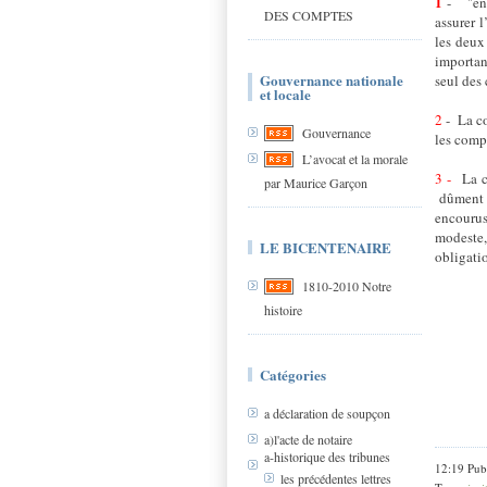
1
- "en q
DES COMPTES
assurer l
les deux
importan
Gouvernance nationale
seul des 
et locale
2
- La co
Gouvernance
les comp
L’avocat et la morale
3 -
La co
par Maurice Garçon
dûment i
encourus
modeste,
LE BICENTENAIRE
obligati
1810-2010 Notre
histoire
Catégories
a déclaration de soupçon
a)l'acte de notaire
a-historique des tribunes
12:19 Pub
les précédentes lettres