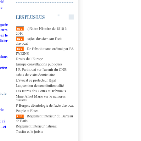
rdé
ue
LES PLUS LUS
ignée
a)Notre Histoire de 1810 à
neurs
2010
par
le
aa)les dossiers sur l'acte
ivier
d'avocat
De l'absolutisme ordinal par PA
IWEINS
 dans
Droits de l Europe
Europe consultations publiques
réées
J R Farthouat sur l'avenir du CNB
l'abus de visite domicilaire
L'avocat ce protecteur légal
La question de constitutionnalité
Les lettres des Cours et Tribunaux
cle
Mme Alliot Marie sur le numerus
clausus
P Berger: déontologie de l'acte d'avocat
 de
Peuple et Elites
Réglement intérieur du Barreau
de Paris
 ci
Réglement interieur national
..et
Tracfin et le juriste