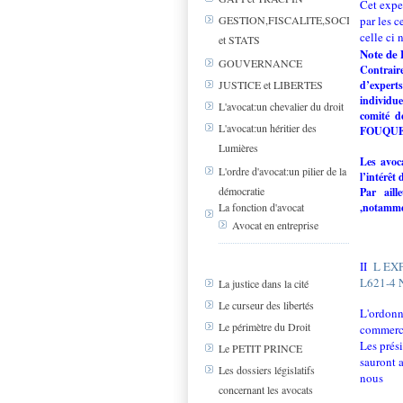
Cet exper
par les c
GESTION,FISCALITE,SOCIAL
celle ci 
et STATS
Note de
GOUVERNANCE
Contrair
d’expert
JUSTICE et LIBERTES
individue
L'avocat:un chevalier du droit
comité d
L'avocat:un héritier des
FOUQUE
Lumières
Les avoc
L'ordre d'avocat:un pilier de la
l’intérêt
démocratie
Par aill
La fonction d'avocat
,notamm
Avocat en entreprise
II
L EX
L621-4 
La justice dans la cité
Le curseur des libertés
L'ordonn
Le périmètre du Droit
commerce
Les prés
Le PETIT PRINCE
sauront a
Les dossiers législatifs
nous
concernant les avocats