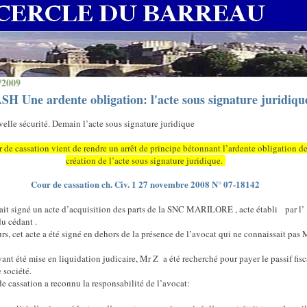
/2009
H Une ardente obligation: l'acte sous signature juridiqu
elle sécurité. Demain l’acte sous signature juridique
 de cassation vient de rendre un arrêt de principe bétonnant l’ardente obligation de
création de l’acte sous signature juridique.
Cour de cassation ch. Civ. 1 27 novembre 2008 N° 07-18142
it signé un acte d’acquisition des parts de la SNC MARILORE , acte établi
par l’
du cédant .
urs, cet acte a été signé en dehors de la présence de l’avocat qui ne connaissait pas 
yant été mise en liquidation judicaire, Mr Z
a été recherché pour payer le passif fisc
e société.
e cassation a reconnu la responsabilité de l’avocat: