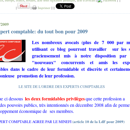
tce
,
europe
,
france
,
notaire
,
acte sous signature juridique
,
acte d'avocats
|
Facebook
|
|
|
|
Imprimer
|
|
|
/2009
pert comptable: du tout bon pour 2009
Les nombreux avocats (plus de 7 000 par mo
utilisant ce blog pourront travailler
sur les s
gracieusement mis à notre disposition par 
"nouveaux" concurrents et amis les expe
bles dans le cadre de leur formidable et discrète et certainem
onieuse
promotion de leur profession.
LE SITE DE L'ORDRE DES EXPERTS COMPTABLES
les deux formidables privilèges
ue ci dessous
que cette profession a
des pouvoirs publics, très intentionnés en décembre 2008 afin de permet
eloppement économique de
ses membres.
article 10 de la LdF pour 2009)
PERT COMPTABLE AGREE PAR LE MINEFI
(