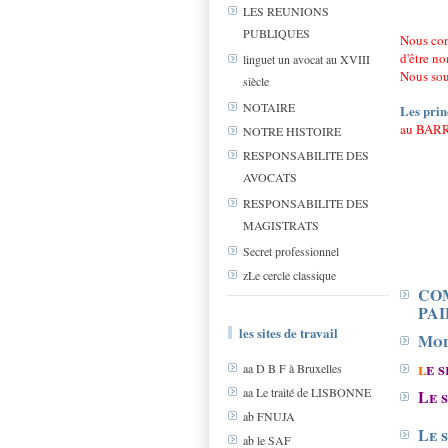
LES REUNIONS
PUBLIQUES
Nous cont
d'être n
linguet un avocat au XVIII
Nous sout
siècle
NOTAIRE
Les prin
au BARR
NOTRE HISTOIRE
RESPONSABILITE DES
AVOCATS
RESPONSABILITE DES
MAGISTRATS
Secret professionnel
zLe cercle classique
COM
PA
les sites de travail
Mod
l
e 
aa D B F à Bruxelles
aa Le traité de LISBONNE
Le 
ab FNUJA
Le 
ab le SAF