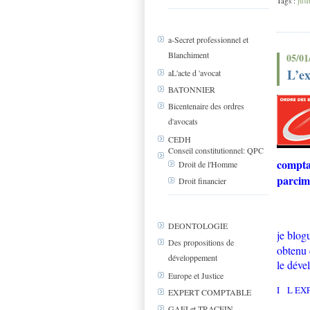
Tags :
jusi
a-Secret professionnel et
Blanchiment
05/01
L’ex
aL'acte d 'avocat
BATONNIER
Bicentenaire des ordres
d'avocats
CEDH
Conseil constitutionnel: QPC
compta
Droit de l'Homme
parcim
Droit financier
DEONTOLOGIE
je blog
Des propositions de
obtenu 
développement
le dév
Europe et Justice
I L EX
EXPERT COMPTABLE
GAFI et TRACFIN