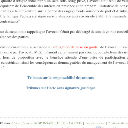
ualité d’unique rédacteur d’un acte sous seing privé, l’avocat était tenu de veil
’équilibre de l’ensemble des intérêts en présence et de prendre l’initiative de conse
 parties à la convention sur la portée des engagements souscrits de part et d’autre
t le fait que l’acte a été signé en son absence après avoir été établi à la demande
contractants"
ur de cassation a rappelé que l’avocat n’était pas déchargé de son devoir de conseil
étences des parties
ur de cassation a aussi rappelé
l’obligation de mise en garde
de l’avocat : "en 
nformé par l’avocat , M. Z... n’aurait certainement pas conclu, compte tenu des ri
, hors de proportion avec le bénéfice attendu d’une prise de participation 
 caractérisant ainsi les conséquences dommageables du manquement de l’avocat 
on"
Tribunes sur la responsabilité des avocats
Tribunes sur l'acte sous signature juridique
lié dans
aL'acte d 'avocat
,
RESPONSABILITE DES AVOCATS
|
Lien permanent
|
Commentaires 