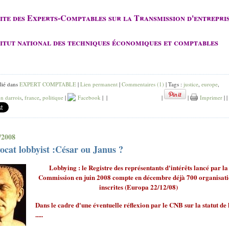
site des Experts-Comptables sur la Transmission d'entrepri
itut national des techniques économiques et comptables
lié dans
EXPERT COMPTABLE
|
Lien permanent
|
Commentaires (1)
| Tags :
justice
,
europe
,
n darrois
,
france
,
politique
|
Facebook
|
|
|
|
Imprimer
|
|
/2008
ocat lobbyist :César ou Janus ?
Lobbying : le Registre des représentants d'intérêts lancé par la
Commission en juin 2008 compte en décembre déjà 700 organisat
inscrites (Europa 22/12/08)
Dans le cadre d'une éventuelle réflexion par le CNB sur la statut de 
.....