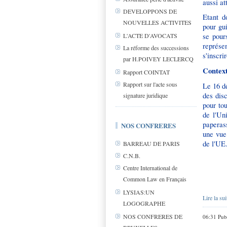
aussi at
DEVELOPPONS DE
Etant d
NOUVELLES ACTIVITES
pour gu
se pour
L'ACTE D'AVOCATS
représe
La réforme des successions
s'inscri
par H.POIVEY LECLERCQ
Contex
Rapport COINTAT
Rapport sur l'acte sous
Le 16 d
des disc
signature juridique
pour tou
de l'Uni
paperass
NOS CONFRERES
une vue
de l'UE
BARREAU DE PARIS
C.N.B.
Centre International de
Common Law en Français
LYSIAS:UN
Lire la sui
LOGOGRAPHE
NOS CONFRERES DE
06:31 Pub