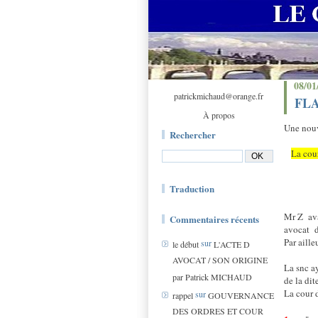
08/01
patrickmichaud@orange.fr
FLAS
À propos
Une nouv
Rechercher
La cour
Traduction
Mr Z
ava
Commentaires récents
avocat
Par aille
sur
le début
L'ACTE D
AVOCAT / SON ORIGINE
La snc a
par Patrick MICHAUD
de la dit
La cour d
sur
rappel
GOUVERNANCE
DES ORDRES ET COUR