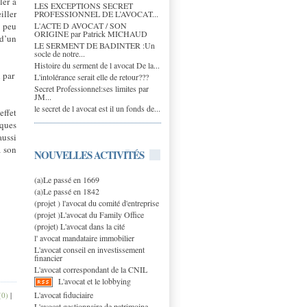
ler à
LES EXCEPTIONS SECRET
iller
PROFESSIONNEL DE L’AVOCAT...
L'ACTE D AVOCAT / SON
, peu
ORIGINE par Patrick MICHAUD
 d’un
LE SERMENT DE BADINTER :Un
socle de notre...
Histoire du serment de l avocat De la...
 par
L'intolérance serait elle de retour???
Secret Professionnel:ses limites par
JM...
le secret de l avocat est il un fonds de...
effet
sques
aussi
à son
NOUVELLES ACTIVITÉS
(a)Le passé en 1669
(a)Le passé en 1842
(projet ) l'avocat du comité d'entreprise
(projet )L'avocat du Family Office
(projet) L'avocat dans la cité
l' avocat mandataire immobilier
L'avocat conseil en investissement
financier
L'avocat correspondant de la CNIL
L'avocat et le lobbying
L'avocat fiduciaire
(0)
|
L'avocat gestionnaire de patrimoine