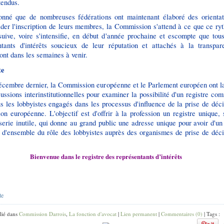
tendus.
onné que de nombreuses fédérations ont maintenant élaboré des orientat
ider l'inscription de leurs membres, la Commission s'attend à ce que ce ry
suive, voire s'intensifie, en début d'année prochaine et escompte que tous
ntants d'intérêts soucieux de leur réputation et attachés à la transpar
ront dans les semaines à venir.
te
écembre dernier, la Commission européenne et le Parlement européen ont l
ussions interinstitutionnelles pour examiner la possibilité d'un registre c
s les lobbyistes engagés dans les processus d'influence de la prise de déc
on européenne. L'objectif est d'offrir à la profession un registre unique,
erie inutile, qui donne au grand public une adresse unique pour avoir d'un
 d'ensemble du rôle des lobbyistes auprès des organismes de prise de déci
.
Bienvenue dans le registre des représentants d’intérêts
te
lié dans
Commission Darrois
,
La fonction d'avocat
|
Lien permanent
|
Commentaires (0)
| Tags :