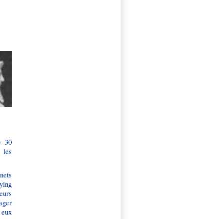
e 30
 les
nets
bying
eurs
ager
t eux