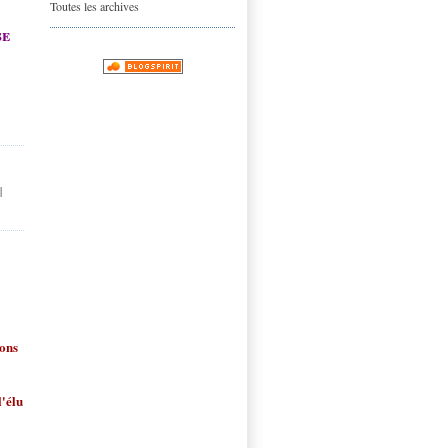
Toutes les archives
se
|
ions
l'élu