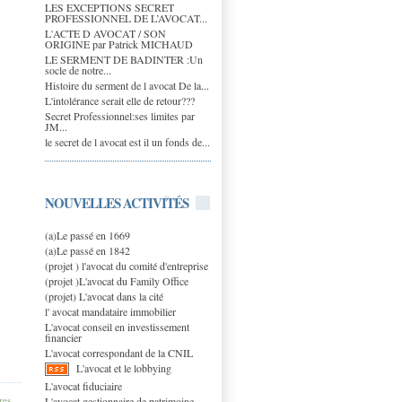
LES EXCEPTIONS SECRET
PROFESSIONNEL DE L’AVOCAT...
L'ACTE D AVOCAT / SON
ORIGINE par Patrick MICHAUD
LE SERMENT DE BADINTER :Un
socle de notre...
Histoire du serment de l avocat De la...
L'intolérance serait elle de retour???
Secret Professionnel:ses limites par
JM...
le secret de l avocat est il un fonds de...
NOUVELLES ACTIVITÉS
(a)Le passé en 1669
(a)Le passé en 1842
(projet ) l'avocat du comité d'entreprise
(projet )L'avocat du Family Office
(projet) L'avocat dans la cité
l' avocat mandataire immobilier
L'avocat conseil en investissement
financier
L'avocat correspondant de la CNIL
L'avocat et le lobbying
L'avocat fiduciaire
res
,
L'avocat gestionnaire de patrimoine