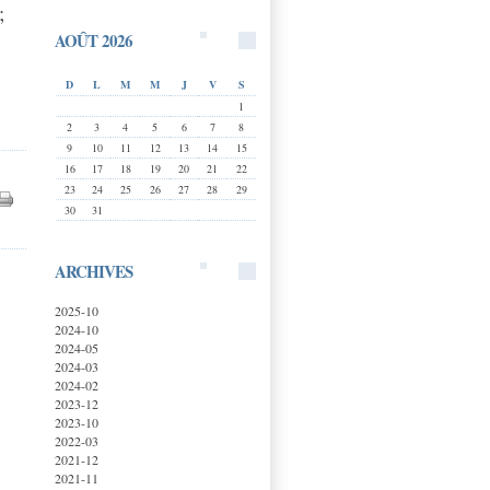
;
AOÛT 2026
D
L
M
M
J
V
S
1
2
3
4
5
6
7
8
9
10
11
12
13
14
15
16
17
18
19
20
21
22
23
24
25
26
27
28
29
30
31
ARCHIVES
2025-10
2024-10
2024-05
2024-03
2024-02
2023-12
2023-10
2022-03
2021-12
2021-11