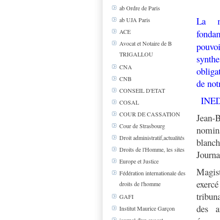
ab Ordre de Paris
La no
ab UJA Paris
fonda
ACE
Avocat et Notaire de B
pouvoi
TRIGALLOU
synthe
CNA
obliga
CNB
de not
CONSEIL D'ETAT
INE
COSAL
COUR DE CASSATION
Jean-
Cour de Strasbourg
nomina
Droit administratif,actualités
blanch
Droits de l'Homme, les sites
Journa
Europe et Justice
Magist
Fédération internationale des
exercé
droits de l'homme
tribun
GAFI
des a
Institut Maurice Garçon