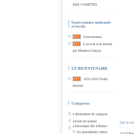
DES COMPTES
Gouvernance nationale
et locale
Gouvernance
L’avocat et la morale
par Maurice Garçon
LE BICENTENAIRE
1810-2010 Notre
histoire
Catégories
a déclaration de soupçon
a)l'acte de notaire
Lire la sui
a-historique des tribunes
les précédentes lettres
13:20 Pub