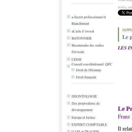
justice
,
eu
a-Secret professionnel et
Blanchiment
16/09
aL'acte d 'avocat
Le p
BATONNIER
Bicentenaire des ordres
LES I
d'avocats
CEDH
Conseil constitutionnel: QPC
Droit de l'Homme
Droit financier
DEONTOLOGIE
Des propositions de
Le P
développement
Franz
Europe et Justice
EXPERT COMPTABLE
Il rel
GAFI et TRACFIN