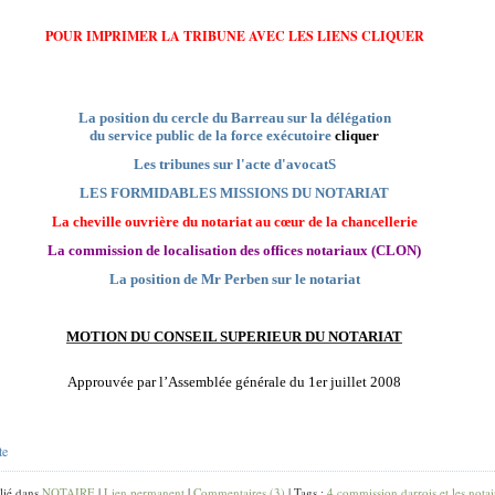
POUR IMPRIMER LA TRIBUNE AVEC LES LIENS CLIQUER
La position du cercle du Barreau sur la délégation
du service public de la force exécutoire
cliquer
Les tribunes sur l'acte d'avocatS
LES FORMIDABLES MISSIONS DU NOTARIAT
La cheville ouvrière du notariat au cœur de la chancellerie
La commission de localisation des offices notariaux (CLON)
La position de Mr Perben sur le notariat
MOTION DU CONSEIL SUPERIEUR DU NOTARIAT
Approuvée par l’Assemblée générale du 1er juillet 2008
te
lié dans
NOTAIRE
|
Lien permanent
|
Commentaires (3)
| Tags :
4 commission darrois et les notai