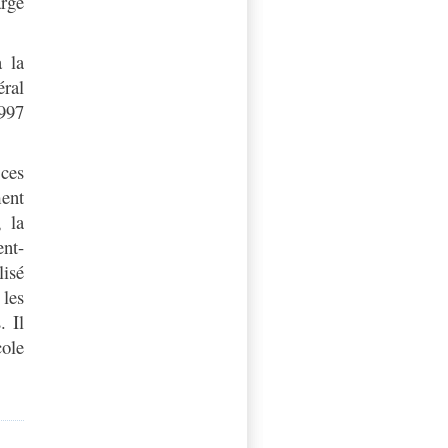
argé
à la
éral
1997
 ces
ment
 la
ent-
isé
les
. Il
cole