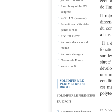
économ
journal d'un avocat
de l'i
Law library of the US
congress
Il rej
le G.L.I.N. (nouveau)
direct
Le traité des délits et des
du com
peines (1764)
à l'in
LEGIFRANCE
Il a é
les droits des nations du
monde
foncti
les droits étrangers
sur l
Notaires de France
sûreté
service public
dével
une mi
condit
SOLIDIFIER LE
PERIMETRE DU
est ma
DROIT
polyte
SOLIDIFIER LE PERIMETRE
DU DROIT
17:05 Pub
Assurance perte d'activité