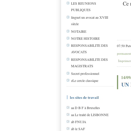
Ce 
LES REUNIONS
PUBLIQUES
linguet un avocat au XVIII
siècle
NOTAIRE
NOTRE HISTOIRE
RESPONSABILITE DES
07:50 Pub
AVOCATS
permanen
RESPONSABILITE DES
Imprimer
MAGISTRATS
Secret professionnel
14/09
zLe cercle classique
UN 
les sites de travail
aa D B F à Bruxelles
aa Le traité de LISBONNE
ab FNUJA
ab le SAF