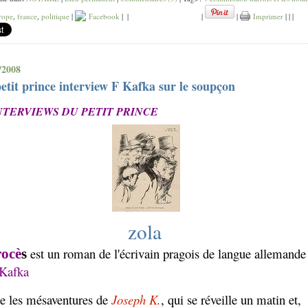
rope
,
france
,
politique
|
Facebook
|
|
|
|
Imprimer
|
|
|
/2008
etit prince interview F Kafka sur le soupçon
NTERVIEWS DU PETIT PRINCE
zola
est un roman de l'écrivain pragois de langue allemande
rocè
s
 Kafka
ate les mésaventures de
Joseph K.
, qui se réveille un matin et,