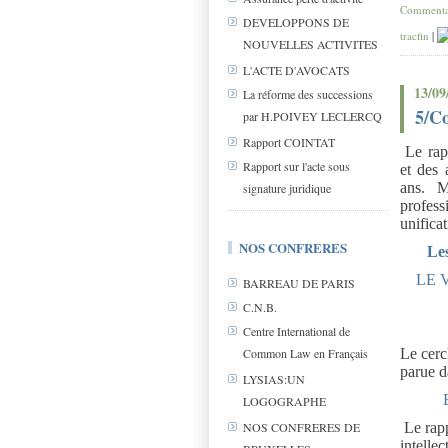
Commentai
DEVELOPPONS DE
tracfin
|
NOUVELLES ACTIVITES
L'ACTE D'AVOCATS
13/09
La réforme des successions
5/Co
par H.POIVEY LECLERCQ
Rapport COINTAT
Le rap
Rapport sur l'acte sous
et des 
ans. M
signature juridique
profess
unifica
NOS CONFRERES
Le
LE 
BARREAU DE PARIS
C.N.B.
Centre International de
Le cerc
Common Law en Français
parue 
LYSIAS:UN
LOGOGRAPHE
Le rap
NOS CONFRERES DE
intellec