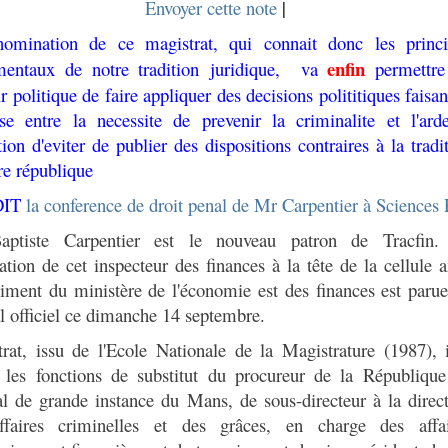
Envoyer cette note
|
mination de ce magistrat, qui connait donc les princi
e
nfin
mentaux de notre tradition juridique, va
permettre
r politique de faire appliquer des decisions polititiques faisan
se entre la necessite de prevenir la criminalite et l'ard
tion d'eviter de publier des dispositions contraires à la tradi
re république
DIT
la conference de droit penal de Mr Carpentier à Sciences
Baptiste Carpentier est le nouveau patron de Tracfin.
tion de cet inspecteur des finances à la tête de la cellule a
iment du ministère de l'économie est des finances est paru
l officiel ce dimanche 14 septembre.
rat, issu de l'Ecole Nationale de la Magistrature (1987), 
 les fonctions de substitut du procureur de la Républiqu
al de grande instance du Mans, de sous-directeur à la direc
ffaires criminelles et des grâces, en charge des affai