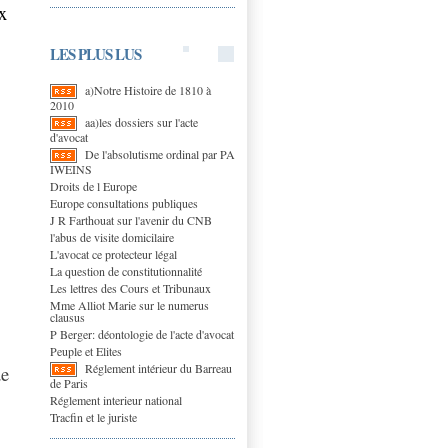
x
LES PLUS LUS
a)Notre Histoire de 1810 à
2010
aa)les dossiers sur l'acte
d'avocat
De l'absolutisme ordinal par PA
IWEINS
Droits de l Europe
Europe consultations publiques
J R Farthouat sur l'avenir du CNB
l'abus de visite domicilaire
L'avocat ce protecteur légal
La question de constitutionnalité
Les lettres des Cours et Tribunaux
Mme Alliot Marie sur le numerus
clausus
P Berger: déontologie de l'acte d'avocat
Peuple et Elites
Réglement intérieur du Barreau
de
de Paris
Réglement interieur national
Tracfin et le juriste