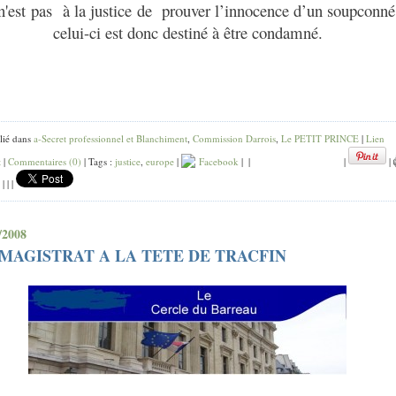
n'est pas à la justice de prouver l’innocence d’un soupconné
celui-ci est donc destiné à être condamné.
lié dans
a-Secret professionnel et Blanchiment
,
Commission Darrois
,
Le PETIT PRINCE
|
Lien
t
|
Commentaires (0)
| Tags :
justice
,
europe
|
Facebook
|
|
|
|
|
|
|
/2008
MAGISTRAT A LA TETE DE TRACFIN