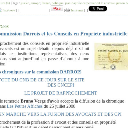
res (4)
| Tags :
justice
,
europe
,
france
,
politique
,
jean-baptiste carpentier est le nouveau patron d
Facebook
|
|
|
|
Imprimer
|
|
|
/2008
mmission Darrois et les Conseils en Propriete industrielle
prochement des conseils en propriété industrielle
avocats est un sujet débattu depuis déjà dix-huit
ais les institutions représentatives des deux
ions sont aujourd’hui en passe d’aboutir à une
tion
s chroniques sur la commission DARROIS
VOTE DU CNB DE CE JOUR SUR LE SITE
DES CNCEPI
LE PROJET DE RAPPROCHEMENT
le remercie
Bruno Verge
d'avoir accepte la diffusion de la chronique
dans
Les Petites Affiches
du 25 juillet 2008
EN MARCHE VERS LA FUSION DES AVOCATS ET DES CPI
prochement de la profession d’avocat et des conseils en propriété
tuelle fait l'objet d’un débat passionnant et passionné.