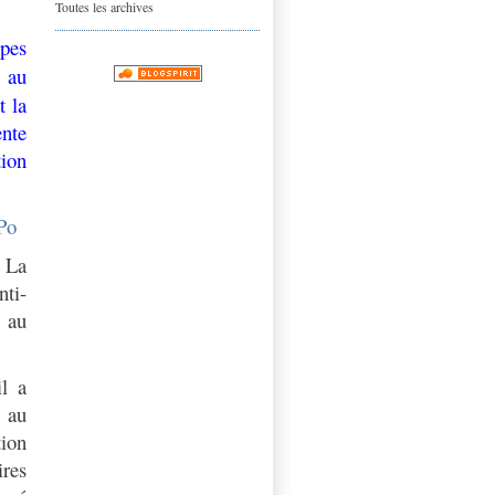
Toutes les archives
pes
 au
t la
ente
tion
 Po
 La
nti-
e au
il a
e au
tion
res