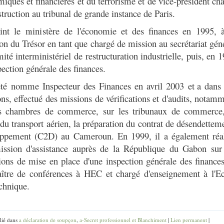
iques et financières et du terrorisme et de vice-président ch
nstruction au tribunal de grande instance de Paris.
oint le ministère de l'économie et des finances en 1995, 
ion du Trésor en tant que chargé de mission au secrétariat gén
ité interministériel de restructuration industrielle, puis, en 
spection générale des finances.
té nomme Inspecteur des Finances en avril 2003 et
a dans
ons, effectué des missions de vérifications et d'audits, notam
es chambres de commerce, sur les tribunaux de commerce,
 du transport aérien, la préparation du contrat de désendettem
oppement (C2D) au Cameroun. En 1999, il a également réal
ssion d'assistance auprès de la République du Gabon sur 
ions de mise en place d'une inspection générale des finances
ître de conférences à HEC et chargé d'enseignement à l'E
chnique.
lié dans
a déclaration de soupçon
,
a-Secret professionnel et Blanchiment
|
Lien permanent
|