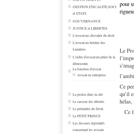
pour u
GESTION,FISCALITE,SOCIAL
rigueur
et STATS
GOUVERNANCE
JUSTICE et LIBERTES
L'avocat:un chevalier du droit
L'avocat:un héritier des
Le Pro
Lumières
l’impr
L'ordre d'avocat:un pilier de la
démocratie
s’ima
La fonction d'avocat
l’ambi
Avocat en entreprise
Ce per
qu’il 
La justice dans la cité
hélas, 
Le curseur des libertés
Le périmètre du Droit
Ce l
Le PETIT PRINCE
Les dossiers législatifs
concernant les avocats