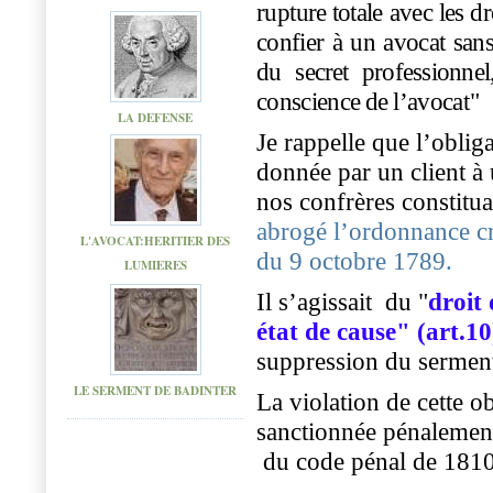
r
u
p
t
u
r
e
t
o
t
a
l
e
a
v
e
c
l
e
s
d
r
c
o
n
f
i
e
r
à
u
n
a
v
o
c
a
t
s
a
n
d
u
s
e
c
r
e
t
p
r
o
f
e
ss
i
o
nn
e
l
c
o
n
s
c
i
e
n
c
e
d
e
l
’
a
v
o
c
a
t"
LA DEFENSE
Je rappelle que l’oblig
donnée par un client à 
nos confrères constitu
abrogé l’ordonnance cr
L'AVOCAT:HERITIER DES
du 9 octobre 1789.
LUMIERES
Il s’agissait
du "
droit 
état de cause" (art.10
suppression du sermen
LE SERMENT DE BADINTER
La violation de cette o
sanctionnée pénalement
du code pénal de 1810