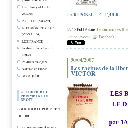
journal d'un avocat
Law library of the US
congress
LA REPONSE ....CLIQUER
le G.L.I.N. (nouveau)
Le traité des délits et des
22:50 Publié dans
Le curseur des libe
peines (1764)
justice
,
avocat
|
Facebook
|
|
LEGIFRANCE
les droits des nations du
monde
30/04/2007
les droits étrangers
Les racines de la lib
Notaires de France
VICTOR
service public
SOLIDIFIER LE
LES 
PERIMETRE DU
DROIT
LE D
SOLIDIFIER LE PERIMETRE
DU DROIT
par J
Assurance perte d'activité