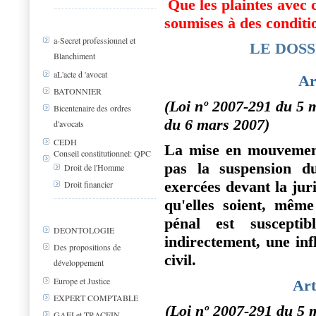
Que les plaintes avec c
soumises à des conditio
a-Secret professionnel et
LE DOSS
Blanchiment
aL'acte d 'avocat
Ar
BATONNIER
(Loi nº 2007-291 du 5 m
Bicentenaire des ordres
du 6 mars 2007)
d'avocats
CEDH
La mise en mouvement
Conseil constitutionnel: QPC
pas la suspension d
Droit de l'Homme
exercées devant la juri
Droit financier
qu'elles soient, même
pénal est susceptib
DEONTOLOGIE
indirectement, une inf
Des propositions de
civil.
développement
Europe et Justice
Art
EXPERT COMPTABLE
(Loi nº 2007-291 du 5 m
GAFI et TRACFIN