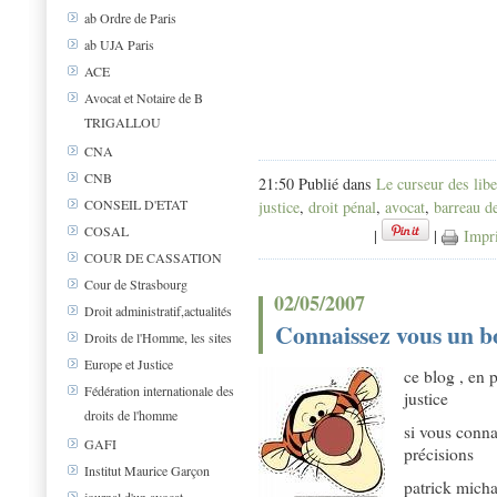
ab Ordre de Paris
ab UJA Paris
ACE
Avocat et Notaire de B
TRIGALLOU
CNA
CNB
21:50 Publié dans
Le curseur des libe
CONSEIL D'ETAT
justice
,
droit pénal
,
avocat
,
barreau de
COSAL
|
|
Impr
COUR DE CASSATION
Cour de Strasbourg
02/05/2007
Droit administratif,actualités
Connaissez vous un b
Droits de l'Homme, les sites
Europe et Justice
ce blog , en p
Fédération internationale des
justice
droits de l'homme
si vous conn
GAFI
précisions
Institut Maurice Garçon
patrick mich