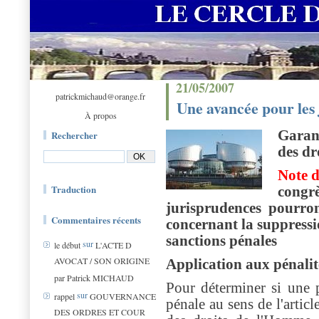
21/05/2007
patrickmichaud@orange.fr
Une avancée pour les 
À propos
Garant
Rechercher
des d
Note 
Traduction
congr
jurisprudences pourront
Commentaires récents
concernant la suppressi
sanctions pénales
sur
le début
L'ACTE D
AVOCAT / SON ORIGINE
Application aux pénalité
par Patrick MICHAUD
Pour déterminer si une p
sur
rappel
GOUVERNANCE
pénale au sens de l'artic
DES ORDRES ET COUR