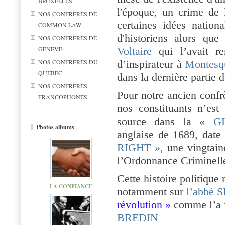
BRUXELLES
l'époque, un crime de 
NOS CONFRERES DE
certaines idées nation
COMMON LAW
d'historiens alors qu
NOS CONFRERES DE
GENEVE
Voltaire
qui l’avait ren
d’inspirateur à
Montesq
NOS CONFRERES DU
QUEBEC
dans la dernière partie d
NOS CONFRERES
Pour notre ancien con
FRANCOPHONES
nos constituants n’es
source dans la «
GL
Photos albums
anglaise de 1689, date 
RIGHT »,
une vingtaine
l’Ordonnance Criminelle
Cette histoire politique
LA CONFIANCE
notamment sur
l’abbé 
révolution »
comme l’a f
BREDIN