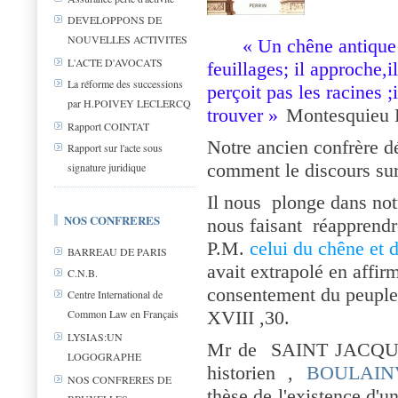
DEVELOPPONS DE
NOUVELLES ACTIVITES
« Un chêne antique s
L'ACTE D'AVOCATS
feuillages; il approche,il
La réforme des successions
perçoit pas les racines ;i
par H.POIVEY LECLERCQ
trouver »
Montesquieu 
Rapport COINTAT
Notre ancien confrère d
Rapport sur l'acte sous
comment le discours sur 
signature juridique
Il nous
plonge dans not
NOS CONFRERES
nous faisant réapprendre
P.M.
celui du chêne et d
BARREAU DE PARIS
avait extrapolé en affirm
C.N.B.
consentement du peuple 
Centre International de
Common Law en Français
XVIII ,30.
LYSIAS:UN
Mr de SAINT JACQUES 
LOGOGRAPHE
historien ,
BOULAIN
NOS CONFRERES DE
thèse de l'existence d'un