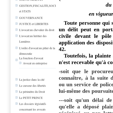
du
GESTION,FISCALITE,SOCIAL
et STATS
en vigueur 
GOUVERNANCE
Toute personne qui se
JUSTICE et LIBERTES
un délit peut en port
L'avocat:un chevalier du droit
civile devant le pôle
L'avocat:un héritier des
Lumières
application des disposi
42.
L'ordre d'avocat:un pilier de la
démocratie
Toutefois, la plainte a
La fonction d'avocat
n'est recevable qu'à co
Avocat en entreprise
-soit que le procure
connaître, à la suite 
La justice dans la cité
ou un service de police
Le curseur des libertés
lui-même des poursuite
Le périmètre du Droit
Le PETIT PRINCE
---soit qu'un délai d
Les dossiers législatifs
qu'elle a déposé plai
concernant les avocats