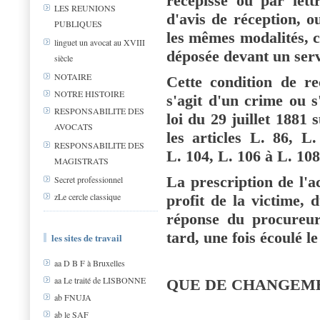
récépissé ou par le
LES REUNIONS
d'avis de réception, o
PUBLIQUES
les mêmes modalités, c
linguet un avocat au XVIII
déposée devant un servi
siècle
NOTAIRE
Cette condition de rec
NOTRE HISTOIRE
s'agit d'un crime ou s'
RESPONSABILITE DES
loi du 29 juillet 1881 
AVOCATS
les articles L. 86, L
RESPONSABILITE DES
L. 104, L. 106 à L. 108
MAGISTRATS
La prescription de l'a
Secret professionnel
zLe cercle classique
profit de la victime, 
réponse du procureur
tard, une fois écoulé le
les sites de travail
aa D B F à Bruxelles
aa Le traité de LISBONNE
QUE DE CHANGEME
ab FNUJA
ab le SAF