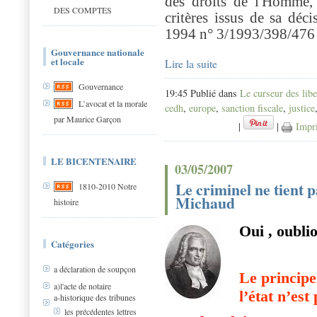
des droits de l'Homme, 
DES COMPTES
critères issus de sa d
1994 n° 3/1993/398/476 
Gouvernance nationale
et locale
Lire la suite
Gouvernance
19:45 Publié dans
Le curseur des libe
L’avocat et la morale
cedh
,
europe
,
sanction fiscale
,
justice
par Maurice Garçon
|
|
Impr
LE BICENTENAIRE
03/05/2007
Le criminel ne tient pa
1810-2010 Notre
Michaud
histoire
Oui , oubli
Catégories
a déclaration de soupçon
Le principe 
a)l'acte de notaire
l’état n’est
a-historique des tribunes
les précédentes lettres