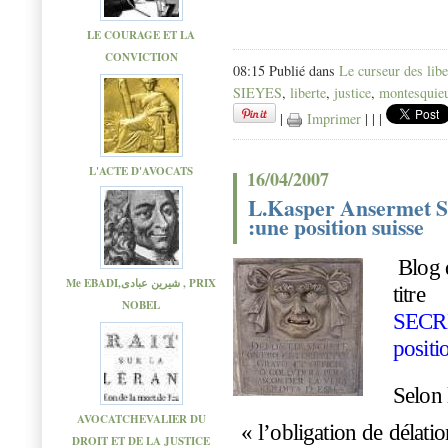
LE COURAGE ET LA
CONVICTION
08:15 Publié dans
Le curseur des libe
SIEYES
,
liberte
,
justice
,
montesquie
|
Imprimer
|
|
|
L'ACTE D'AVOCATS
16/04/2007
L.Kasper Ansermet
:une position suisse
Blog d
Me EBADI,شیرین عبادی , PRIX
titre
NOBEL
SECRE
positi
S
e
l
o
n
AVOCATCHEVALIER DU
«
l
’
o
b
li
g
a
t
i
o
n
d
e
d
é
l
a
t
i
o
DROIT ET DE LA JUSTICE