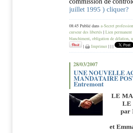
commission de contrôl
juillet 1995 ) cliquer?
08:45 Publié dans
a-Secret professio
curseur des libertés
|
Lien permanent
blanchiment
,
obligation de délation
,
u
|
Imprimer
|
|
|
28/03/2007
UNE NOUVELLE AC
MANDATAIRE POS
Entremont
LE MA
LE
par
et Emma