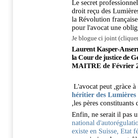
Le secret professionnel
droit reçu des Lumière
la Révolution française
pour l'avocat une obli
Je blogue ci joint (cliquer
L
a
u
r
e
n
t
K
a
s
p
e
r
-
A
n
s
e
r
l
a
C
o
u
r
d
e
j
u
s
t
i
c
e
d
e
G
MAITRE de Février 
L'avocat peut ,gràce à
héritier des Lumières
,les pères constituants
Enfin, ne serait il pas 
national d'autorégulat
existe en Suisse, Etat f