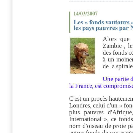
14/03/2007
Les « fonds vautours »
les pays pauvres par
Alors que 
Zambie , le
des fonds c
à un momen
de la spiral
Une partie d
la France, est compromis
C'est un procès hautemen
Londres, celui d'un « fon
plus pauvres d'Afriq
International », ce fonds
nom d'oiseau de proie par
autres fonds de son espèce