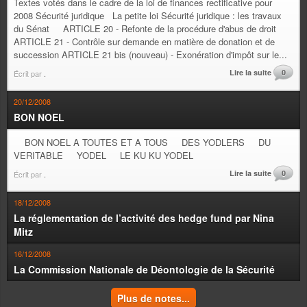
Textes votés dans le cadre de la loi de finances rectificative pour
2008 Sécurité juridique La petite loi Sécurité juridique : les travaux
du Sénat ARTICLE 20 - Refonte de la procédure d'abus de droit
ARTICLE 21 - Contrôle sur demande en matière de donation et de
succession ARTICLE 21 bis (nouveau) - Exonération d'impôt sur le...
Lire la suite
0
Écrit par
.
20/12/2008
BON NOEL
BON NOEL A TOUTES ET A TOUS DES YODLERS DU
VERITABLE YODEL LE KU KU YODEL
Lire la suite
0
Écrit par
.
18/12/2008
La réglementation de l’activité des hedge fund par Nina
Mitz
16/12/2008
La Commission Nationale de Déontologie de la Sécurité
Plus de notes...