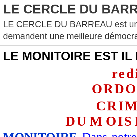
LE CERCLE DU BAR
LE CERCLE DU BARREAU est un g
demandent une meilleure démocra
LE MONITOIRE EST IL
red
ORD
O
CRI
D
U
M
OI
S
MONITOIRE
Dans notre