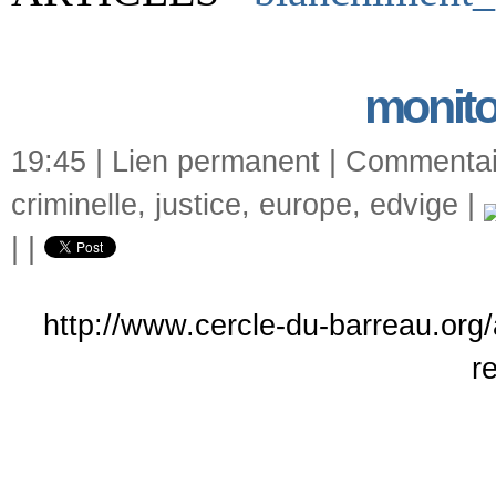
monito
19:45 |
Lien permanent
|
Commentair
criminelle
,
justice
,
europe
,
edvige
|
|
|
http://www.cercle-du-barreau.org/a
r