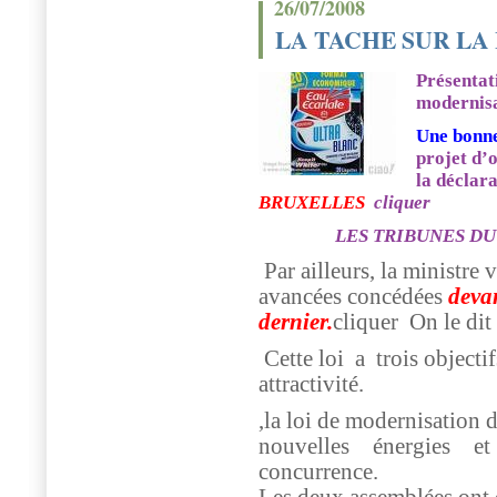
26/07/2008
LA TACHE SUR LA 
Présentati
modernisa
Une bonne
projet d’
la déclar
BRUXELLES
cliquer
LES TRIBUNES D
Par ailleurs, la ministre v
avancées concédées
devan
dernier.
cliquer On le dit d
Cette loi
a
trois objecti
attractivité.
,la loi de modernisation 
nouvelles énergies e
concurrence.
Les deux assemblées ont 