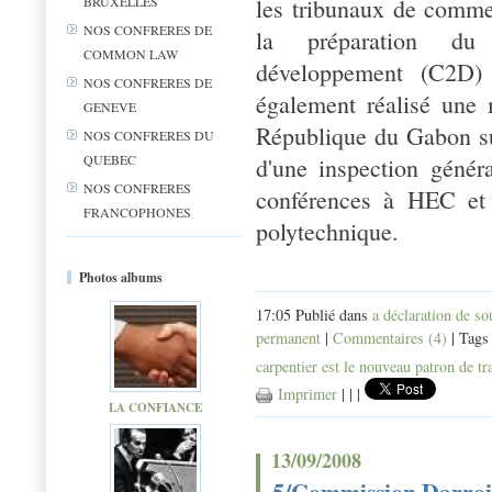
les tribunaux de commer
BRUXELLES
NOS CONFRERES DE
la préparation du 
COMMON LAW
développement (C2D)
NOS CONFRERES DE
également réalisé une 
GENEVE
République du Gabon su
NOS CONFRERES DU
QUEBEC
d'une inspection généra
NOS CONFRERES
conférences à HEC et 
FRANCOPHONES
polytechnique.
Photos albums
17:05 Publié dans
a déclaration de s
permanent
|
Commentaires (4)
| Tags
carpentier est le nouveau patron de tr
Imprimer
|
|
|
LA CONFIANCE
13/09/2008
5/Commission Darrois 