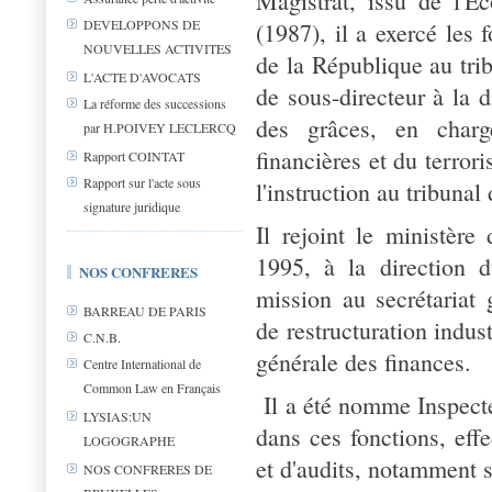
Magistrat, issu de l'E
DEVELOPPONS DE
(1987), il a exercé les 
NOUVELLES ACTIVITES
de la République au tri
L'ACTE D'AVOCATS
de sous-directeur à la d
La réforme des successions
des grâces, en charg
par H.POIVEY LECLERCQ
financières et du terror
Rapport COINTAT
Rapport sur l'acte sous
l'instruction au tribunal
signature juridique
Il rejoint le ministère
1995, à la direction 
NOS CONFRERES
mission au secrétariat 
BARREAU DE PARIS
de restructuration indust
C.N.B.
générale des finances.
Centre International de
Common Law en Français
Il a été nomme Inspecte
LYSIAS:UN
dans ces fonctions, eff
LOGOGRAPHE
et d'audits, notamment 
NOS CONFRERES DE