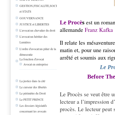
GESTION,FISCALITE,SOCIAL
et STATS
GOUVERNANCE
est un roman
Le Procè
s
JUSTICE et LIBERTES
allemande
Franz Kafka
L'avocat:un chevalier du droit
L'avocat:un héritier des
Il relate les mésaventur
Lumières
matin et, pour une raiso
L'ordre d'avocat:un pilier de la
démocratie
arrêté et soumis aux rigu
La fonction d'avocat
Avocat en entreprise
Le Pr
Before Th
La justice dans la cité
Le curseur des libertés
Le Procès se veut être un
Le périmètre du Droit
Le PETIT PRINCE
lecteur a l’impression d
Les dossiers législatifs
procès. Le lecteur peut 
concernant les avocats