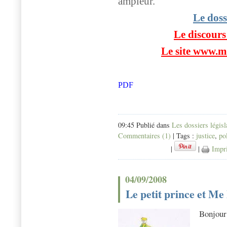
ampleur.
Le doss
Le discours
Le site www.m
LOI DE MODERN
PDF
ECONOMIE.pdf
09:45 Publié dans
Les dossiers législ
Commentaires (1)
| Tags :
justice
,
po
|
|
Impr
04/09/2008
Le petit prince et Me
Bonjour