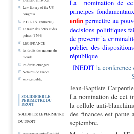
journal d'un avocat
La nomination de ce m
Law library of the US
principes fondamentaux
congress
e
nfin
permettre au pouvo
le G.L.I.N. (nouveau)
decisions polititiques fa
Le traité des délits et des
peines (1764)
de prevenir la criminalit
LEGIFRANCE
publier des dispositions
les droits des nations du
république
monde
les droits étrangers
INEDIT
la conference 
Notaires de France
service public
Jean-Baptiste Carpentie
La nomination de cet in
SOLIDIFIER LE
PERIMETRE DU
la cellule anti-blanchi
DROIT
des finances est parue 
SOLIDIFIER LE PERIMETRE
septembre.
DU DROIT
Assurance perte d'activité