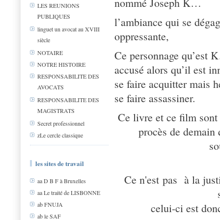
nommé Joseph K…
LES REUNIONS
PUBLIQUES
l’ambiance qui se dégag
linguet un avocat au XVIII
oppressante,
siècle
Ce personnage qu’est K
NOTAIRE
NOTRE HISTOIRE
accusé alors qu’il est in
RESPONSABILITE DES
se faire acquitter mais h
AVOCATS
se faire assassiner.
RESPONSABILITE DES
MAGISTRATS
Ce livre et ce film sont 
Secret professionnel
procès de demain q
zLe cercle classique
so
les sites de travail
Ce n'est pas à la jus
aa D B F à Bruxelles
aa Le traité de LISBONNE
ab FNUJA
celui-ci est do
ab le SAF