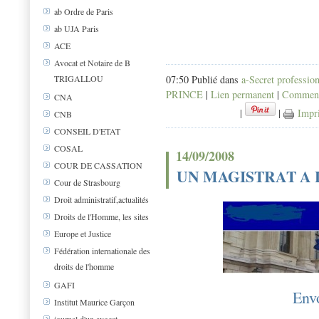
ab Ordre de Paris
ab UJA Paris
ACE
Avocat et Notaire de B
07:50 Publié dans
a-Secret professio
TRIGALLOU
PRINCE
|
Lien permanent
|
Commenta
CNA
|
|
Impr
CNB
CONSEIL D'ETAT
COSAL
14/09/2008
COUR DE CASSATION
UN MAGISTRAT A 
Cour de Strasbourg
Droit administratif,actualités
Droits de l'Homme, les sites
Europe et Justice
Fédération internationale des
droits de l'homme
GAFI
Envo
Institut Maurice Garçon