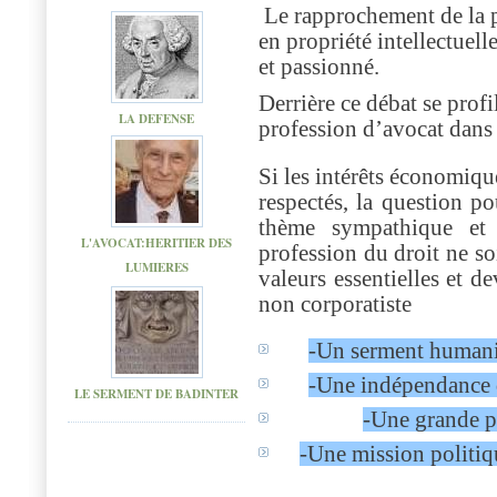
Le rapprochement de la p
en propriété intellectuell
et passionné.
Derrière ce débat se profi
LA DEFENSE
profession d’avocat dans 
Si les intérêts économiqu
respectés, la question po
thème sympathique et 
L'AVOCAT:HERITIER DES
profession du droit ne so
LUMIERES
valeurs essentielles et d
non corporatiste
-Un serment humanist
-Une indépendance 
LE SERMENT DE BADINTER
-Une grande po
-Une mission politiqu