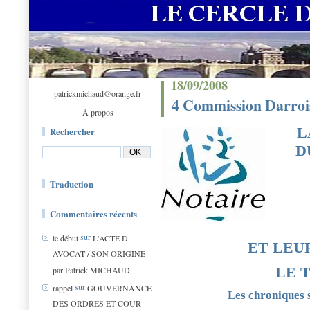
18/09/2008
patrickmichaud@orange.fr
4 Commission Darrois
À propos
L
Rechercher
D
Traduction
Commentaires récents
sur
le début
L'ACTE D
ET LEU
AVOCAT / SON ORIGINE
LE T
par Patrick MICHAUD
sur
rappel
GOUVERNANCE
Les chroniques
DES ORDRES ET COUR