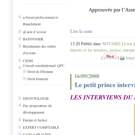
Approuvée par l’Asse
a-Secret professionnel et
Blanchiment
Lire la suite
aL'acte d 'avocat
BATONNIER
13:20 Publié dans
NOTAIRE
|
Lien 
Bicentenaire des ordres
darrois et les notaires
,
justice
,
europe
d'avocats
|
|
Impr
CEDH
Conseil constitutionnel: QPC
Droit de l'Homme
16/09/2008
Droit financier
Le petit prince inter
LES INTERVIEWS DU 
DEONTOLOGIE
Des propositions de
développement
Europe et Justice
EXPERT COMPTABLE
GAFI et TRACFIN