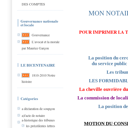
DES COMPTES
MON NOTAI
Gouvernance nationale
et locale
POUR IMPRIMER LA T
Gouvernance
L’avocat et la morale
par Maurice Garçon
La position du cer
du service public
LE BICENTENAIRE
Les tribun
1810-2010 Notre
LES FORMIDABL
histoire
La cheville ouvrière du
La commission de locali
Catégories
La position d
a déclaration de soupçon
a)l'acte de notaire
a-historique des tribunes
MOTION DU CONSE
les précédentes lettres