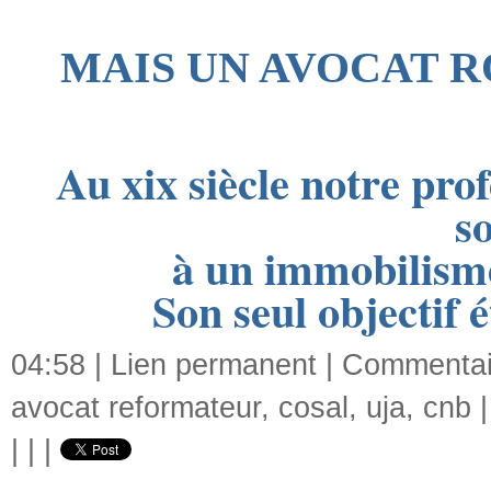
MAIS UN AVOCAT R
Au xix siècle notre pro
s
à un immobilisme
Son seul objectif é
04:58 |
Lien permanent
|
Commentair
avocat reformateur
,
cosal
,
uja
,
cnb
|
|
|