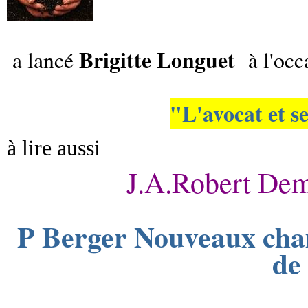
Brigitte Longuet
a lancé
à l'occ
"L'avocat et s
à lire aussi
J.A.Robert Dema
P Berger Nouveaux cham
de 