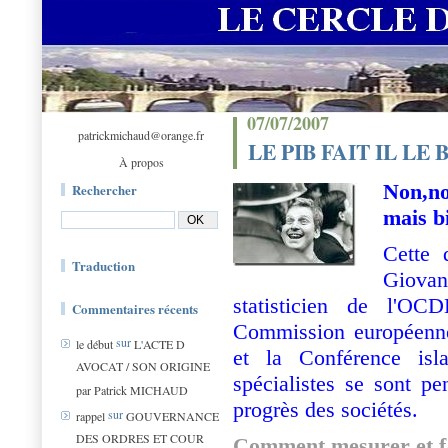
07/07/2007
patrickmichaud@orange.fr
LE PIB FAIT IL L
À propos
Non,no
Rechercher
mais b
Cette 
Traduction
Giovan
statisticien de l'O
Commentaires récents
Commission européenn
sur
le début
L'ACTE D
et la Conférence is
AVOCAT / SON ORIGINE
spécialistes se sont p
par Patrick MICHAUD
progrès des sociétés.
sur
rappel
GOUVERNANCE
DES ORDRES ET COUR
Comment mesurer et fa