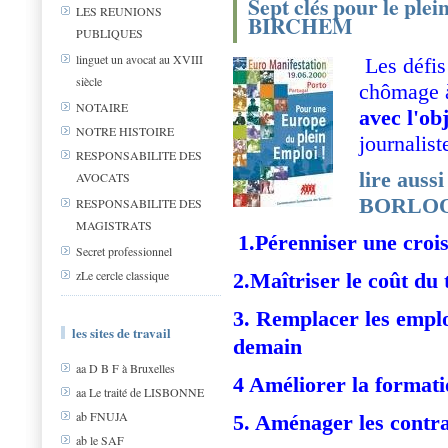
Sept clés pour le ple
LES REUNIONS
BIRCHEM
PUBLIQUES
linguet un avocat au XVIII
Les défis
siècle
chômage à
NOTAIRE
avec l'obj
NOTRE HISTOIRE
journalis
RESPONSABILITE DES
lire aus
AVOCATS
BORLO
RESPONSABILITE DES
MAGISTRATS
1.Pérenniser une croi
Secret professionnel
zLe cercle classique
2.Maîtriser le coût du 
3. Remplacer les emplo
les sites de travail
demain
aa D B F à Bruxelles
4 Améliorer la format
aa Le traité de LISBONNE
ab FNUJA
5. Aménager les contra
ab le SAF