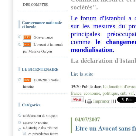
DES COMPTES
sociétés".
Le forum d'Istanbul a 
Gouvernance nationale
sur les mesures du pro
et locale
principales préoccup
Gouvernance
comme
le changemen
L’avocat et la morale
mondialisation.
par Maurice Garçon
La déclaration d'Istan
LE BICENTENAIRE
Lire la suite
1810-2010 Notre
09:20 Publié dans
La fonction d'avoc
histoire
france
,
économie
,
politique
,
cnb
,
saf
|
Imprimer
|
|
|
Catégories
a déclaration de soupçon
04/07/2007
a)l'acte de notaire
Etre un Avocat sans f
a-historique des tribunes
les précédentes lettres