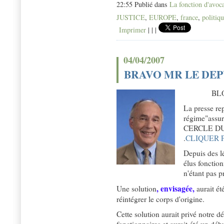
22:55 Publié dans
La fonction d'avoc
JUSTICE
,
EUROPE
,
france
,
politiq
Imprimer
|
|
|
04/04/2007
BRAVO MR LE DE
BL
La presse re
régime"assu
CERCLE DU B
.
CLIQUER 
Depuis des lé
élus fonction
n'étant pas p
, envisagée,
Une solution
aurait ét
réintégrer le corps d'origine.
Cette solution aurait privé notre 