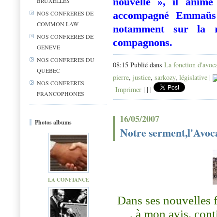
nouvelle », il anime
BRUXELLES
accompagné Emmaüs s
NOS CONFRERES DE
COMMON LAW
notamment sur la r
NOS CONFRERES DE
compagnons.
GENEVE
NOS CONFRERES DU
08:15 Publié dans
La fonction d'avoc
QUEBEC
pierre
,
justice
,
sarkozy
,
législative
|
NOS CONFRERES
Imprimer
|
|
|
FRANCOPHONES
16/05/2007
Photos albums
Notre serment,l'Avoca
LA CONFIANCE
Dans ses nouvelles f
, à mon avis, cont