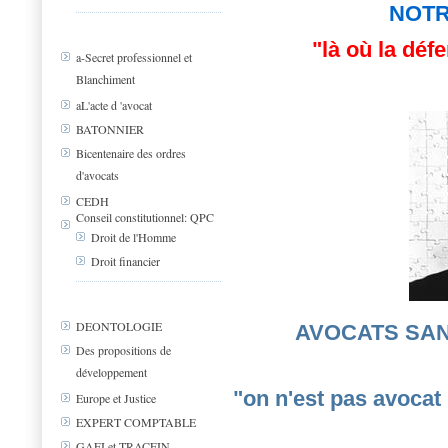
NOTR
"là où la déf
a-Secret professionnel et
Blanchiment
aL'acte d 'avocat
BATONNIER
Bicentenaire des ordres
d'avocats
CEDH
Conseil constitutionnel: QPC
Droit de l'Homme
Droit financier
DEONTOLOGIE
AVOCATS SAN
Des propositions de
développement
"on n'est pas avocat
Europe et Justice
EXPERT COMPTABLE
GAFI et TRACFIN