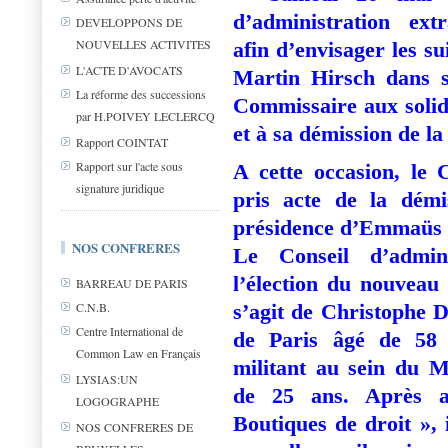
d’administration ex
DEVELOPPONS DE
NOUVELLES ACTIVITES
afin d’envisager les s
L'ACTE D'AVOCATS
Martin Hirsch dans s
La réforme des successions
Commissaire aux solida
par H.POIVEY LECLERCQ
et à sa démission de 
Rapport COINTAT
Rapport sur l'acte sous
A cette occasion, le 
signature juridique
pris acte de la dém
présidence d’Emmaüs
NOS CONFRERES
Le Conseil d’admin
l’élection du nouveau
BARREAU DE PARIS
s’agit de Christoph
C.N.B.
Centre International de
de Paris âgé de 58 
Common Law en Français
militant au sein du
LYSIAS:UN
de 25 ans. Après av
LOGOGRAPHE
Boutiques de droit »,
NOS CONFRERES DE