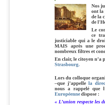
Nos ju
ont la
de la 
de l'
Le con
ce tr
justiciable qui a le dro
MAIS après une proc
nombreux filtres et cond
En clair, le citoyen n’a
Strasbourg.
Lors du colloque organi
–que j’appelle
la dire
nous a rappelé que l
Européenne
dispose :
« L’union respecte les d