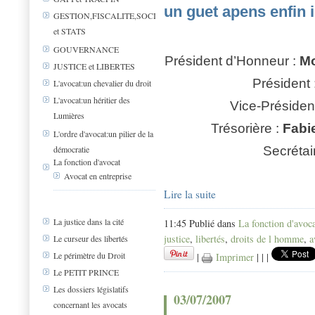
un guet apens enfin i
GESTION,FISCALITE,SOCIAL
et STATS
GOUVERNANCE
Président d’Honneur :
Mo
JUSTICE et LIBERTES
Président 
L'avocat:un chevalier du droit
L'avocat:un héritier des
Vice-Présiden
Lumières
Trésor
ière
:
Fab
L'ordre d'avocat:un pilier de la
Secrétai
démocratie
La fonction d'avocat
Avocat en entreprise
Lire la suite
La justice dans la cité
11:45 Publié dans
La fonction d'avoc
justice
,
libertés
,
droits de l homme
,
a
Le curseur des libertés
Le périmètre du Droit
|
Imprimer
|
|
|
Le PETIT PRINCE
Les dossiers législatifs
03/07/2007
concernant les avocats