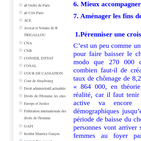
6. Mieux accompagner
ab Ordre de Paris
ab UJA Paris
7. Aménager les fins d
ACE
Avocat et Notaire de B
1.Pérenniser une croi
TRIGALLOU
CNA
C’est un peu comme un 
CNB
pour faire baisser le c
CONSEIL D'ETAT
modo que 270 000 ch
COSAL
combien faut-il de cré
COUR DE CASSATION
taux de chômage de 8,2
Cour de Strasbourg
« 864 000, en théorie
Droit administratif,actualités
réalité, car il faut ten
Droits de l'Homme, les sites
active va encore 
Europe et Justice
démographiques jusqu’
Fédération internationale des
période de baisse du ch
droits de l'homme
personnes vont arriver 
GAFI
Institut Maurice Garçon
femmes au foyer par