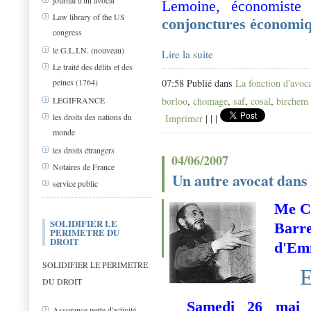
journal d'un avocat
Lemoine, économist
Law library of the US
conjonctures économi
congress
le G.L.I.N. (nouveau)
Lire la suite
Le traité des délits et des
07:58 Publié dans
La fonction d'avoc
peines (1764)
borloo
,
chomage
,
saf
,
cosal
,
birchem
LEGIFRANCE
les droits des nations du
Imprimer
|
|
|
monde
les droits étrangers
04/06/2007
Notaires de France
Un autre avocat dan
service public
Me Ch
SOLIDIFIER LE
Barre
PERIMETRE DU
DROIT
d'Em
SOLIDIFIER LE PERIMETRE
E
DU DROIT
Samedi 26 mai 2
Assurance perte d'activité