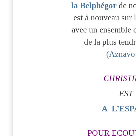
la Belphégor
de no
est à nouveau sur 
avec un ensemble 
de la plus tend
(Aznavo
CHRIST
EST
A
L’ES
POUR ECOU