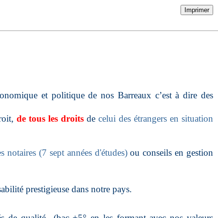
Imprimer
onomique et politique de nos Barreaux c’est à dire des
roit,
de tous les droits
de
celui des étrangers en situation
es notaires (7 sept années d'études)
ou conseils en gestion
bilité prestigieuse dans notre pays.
s de qualité
(bac +5° en les formant avec nos valeurs