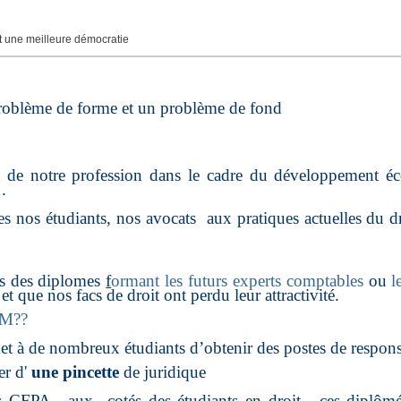
une meilleure démocratie
oblème de forme et un problème de fond
t de notre profession dans le cadre du développement éc
.
ées nos étudiants, nos avocats
aux pratiques actuelles du d
ns des diplomes
f
ormant les futurs experts comptables
ou
l
t que nos facs de droit ont perdu leur attractivité.
QCM??
t à de nombreux étudiants d’obtenir des postes de responsa
er d'
une pincette
de juridique
os CFPA , aux
cotés des étudiants en droit , ces diplômé