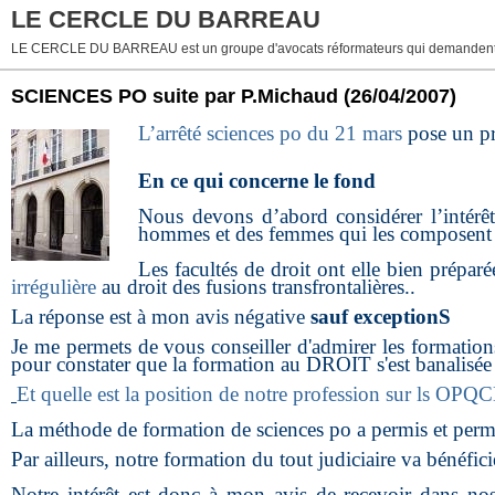
LE CERCLE DU BARREAU
LE CERCLE DU BARREAU est un groupe d'avocats réformateurs qui demandent 
SCIENCES PO suite par P.Michaud
(26/04/2007)
L’arrêté sciences po du 21 mars
pose un pr
En ce qui concerne le fond
Nous devons d’abord considérer l’intérê
hommes et des femmes qui les composent 
Les facultés de droit ont elle bien prépar
irrégulière
au droit des fusions transfrontalières..
La réponse est à mon avis négative
sauf exceptionS
Je me permets de vous conseiller d'admirer les formatio
pour constater que la formation au DROIT s'est banalisée e
Et quelle est la position de notre profession sur ls OP
La méthode de formation de sciences po a permis et perme
Par ailleurs, notre formation du tout judiciaire va bénéfici
Notre intérêt est donc à mon avis de recevoir dans n