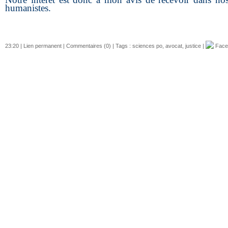
humanistes.
23:20 |
Lien permanent
|
Commentaires (0)
| Tags :
sciences po
,
avocat
,
justice
|
Face