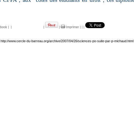
book
|
|
|
|
Imprimer
|
|
|
http://www.cercle-du-barreau.org/archive/2007/04/26/sciences-po-suite-par-p-michaud.html