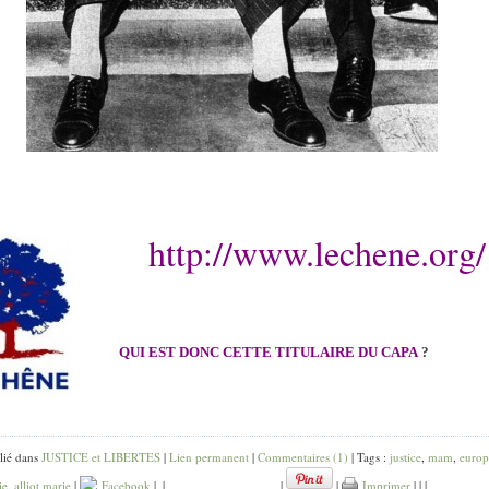
http://www.lechene.org/
QUI EST DONC CETTE TITULAIRE DU CAPA
?
lié dans
JUSTICE et LIBERTES
|
Lien permanent
|
Commentaires (1)
| Tags :
justice
,
mam
,
europ
ie
,
alliot marie
|
Facebook
|
|
|
|
Imprimer
|
|
|