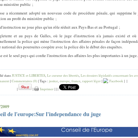
au ministère public ;
sse a récemment adopté un nouveau code de procédure pénale, qui supprime le
tion au profit du ministère public ;
 d'instruction ne joue plus qu'un rôle réduit aux Pays-Bas et au Portugal ;
leterre et au pays de Galles, où le juge d'instruction n'a jamais existé et où 
nnellement la police qui mène l'instruction des affaires pénales de façon indépend
e national des poursuites coopère avec la police dès le début des enquêtes.
 est le seul pays qui confie l'instruction des affaires les plus importantes à un juge.
lié dans
JUSTICE et LIBERTES
,
Le curseur des libertés
,
Les dossiers législatifs concernant les av
manent
|
Commentaires (0)
| Tags :
jusitce
,
europe
,
france
,
rapport léger
|
Facebook
|
|
|
|
Imprimer
|
|
|
/2009
eil de l'europe:Sur l'independance du juge