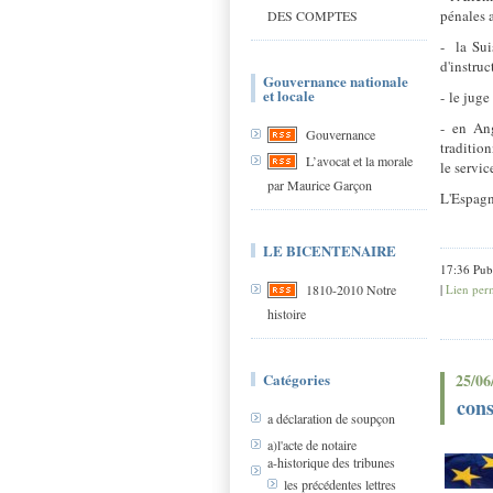
pénales 
DES COMPTES
- la Sui
d'instruc
Gouvernance nationale
et locale
- le juge
- en Ang
Gouvernance
traditio
L’avocat et la morale
le servic
par Maurice Garçon
L'Espagne
LE BICENTENAIRE
17:36 Pub
|
Lien per
1810-2010 Notre
histoire
Catégories
25/06
cons
a déclaration de soupçon
a)l'acte de notaire
a-historique des tribunes
les précédentes lettres