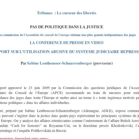
Tribunes : Le curseur des libertés
PAS DE POLITIQUE DANS LA JUSTICE
ne commission de
l’Assemblée du conseil de l'europe
réclame une plus grande indépendance des juges
LA CONFERENCE DE PRESSE EN VIDEO
PORT SUR L’UTILISATION ABUSIVE DU SYSTEME JUDICIAIRE REPRESS
Sabine Leutheusser-Schnarrenberger
Par
(provisoire)
ort approuvé le 23 juin 2009 par la Commission des questions juridiques de l’Asse
ntaire du Conseil de l’Europe (APCE) recommande un train de mesures pour renf
ndance des juges dans toute l’Europe et mettre ainsi un terme à « toute ingérence motivée p
tions politiques » dans les affaires individuelles.
rt, préparé par Sabine Leutheusser-Schnarrenberger (Allemagne, ADLE), expose commen
s peuvent s’ingérer dans la justice dans quatre pays représentant les principaux systèmes de j
 Europe. On y analyse des affaires retentissantes comme l’enterrement de l’affaire British Aer
andale “Cash for honours” au Royaume-Uni, ou le deuxième procès Khodorkovski, l’af
mitage et l’enquête Politkovskaïa en Russie.
mentaires demandent entre autres: