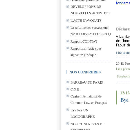
fondame
DEVELOPPONS DE
NOUVELLES ACTIVITES
L'ACTE D'AVOCATS
La réforme des successions
Déclara
par H.POIVEY LECLERCQ
« La lib
de l'hom
Rapport COINTAT
l'abus d
Rapport sur l'acte sous
Lire la sui
signature juridique
20:48 Pub
Lien perm
NOS CONFRERES
Faceboo
BARREAU DE PARIS
C.N.B.
12/12
Centre International de
Bye
Common Law en Français
LYSIAS:UN
LOGOGRAPHE
NOS CONFRERES DE