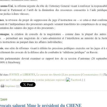
yaume-Uni
, la réforme urgente du rôle de l’Attorney General visant à renforcer la responsabil
devant le Parlement et l’arrêt de la diminution des ressources consacrées à l’aide juridiqu
une justice à deux vitesses;
nce
, la révision du projet de suppression du juge d’instruction ou – si celui-ci était confirm
ent de l’indépendance des procureurs auxquels seraient transférées les compétences de ce magi
entation des salaires des juges et des procureurs ;
lemagne
, la création de conseils de la magistrature – comme dans la plupart des autres
 – permettant aux magistrats de s’auto-administrer et l’interdiction au ministre de la Just
s instructions au parquet dans les affaires individuelles;
sie
, une série de réformes visant à réduire les pressions politiques exercées sur les juges et à 
rcèlement des avocats de la défense afin de combattre le “nihilisme juridique” en Russie.
lée parlementaire devrait examiner ce rapport lors de sa session d’automne (28 septembr
2009) à Strasbourg
lié dans
JUSTICE et LIBERTES
,
Le curseur des libertés
|
Lien permanent
|
Commentaires (1)
| Ta
pport sur l’utilisation abusive du systeme judiciaire repressi
|
Facebook
|
|
|
Imprimer
|
|
|
/2009
 avocats saluent Mme le président du CHENE