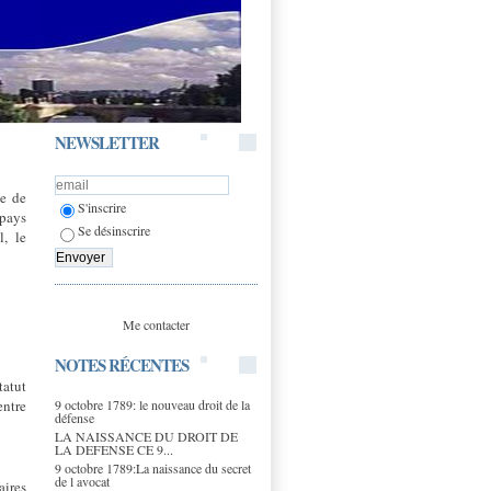
NEWSLETTER
de de
S'inscrire
 pays
Se désinscrire
l, le
Me contacter
NOTES RÉCENTES
tatut
9 octobre 1789: le nouveau droit de la
entre
défense
LA NAISSANCE DU DROIT DE
LA DEFENSE CE 9...
9 octobre 1789:La naissance du secret
de l avocat
aires