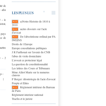
ité de
e afin
LES PLUS LUS
é – le
a)Notre Histoire de 1810 à
strat,
2010
aa)les dossiers sur l'acte
d'avocat
 pays
De l'absolutisme ordinal par PA
ice de
IWEINS
Droits de l Europe
mettre
Europe consultations publiques
J R Farthouat sur l'avenir du CNB
l'abus de visite domicilaire
e – 2
L'avocat ce protecteur légal
La question de constitutionnalité
Les lettres des Cours et Tribunaux
Mme Alliot Marie sur le numerus
gs :
clausus
P Berger: déontologie de l'acte d'avocat
|
Peuple et Elites
Réglement intérieur du Barreau
de Paris
Réglement interieur national
Tracfin et le juriste