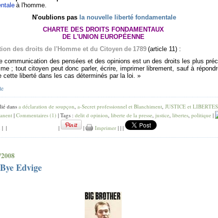
ntale
à l'homme.
N'oublions pas
la nouvelle liberté fondamentale
CHARTE DES DROITS FONDAMENTAUX
DE L'UNION EUROPÉENNE
tion des droits de l'Homme et du Citoyen
de
1789
(article 11) :
re communication des pensées et des opinions est un des droits les plus pré
me ; tout citoyen peut donc parler, écrire, imprimer librement, sauf à répond
e cette liberté dans les cas déterminés par la loi. »
te
lié dans
a déclaration de soupçon
,
a-Secret professionnel et Blanchiment
,
JUSTICE et LIBERTES
anent
|
Commentaires (1)
| Tags :
delit d opinion
,
liberte de la presse
,
justice
,
libertes
,
politique
|
k
|
|
|
|
Imprimer
|
|
|
/2008
 Bye Edvige