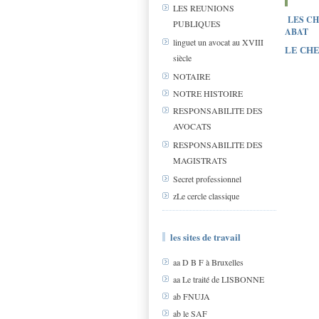
LES REUNIONS
LES CH
PUBLIQUES
ABAT
linguet un avocat au XVIII
LE CH
siècle
NOTAIRE
NOTRE HISTOIRE
RESPONSABILITE DES
AVOCATS
RESPONSABILITE DES
MAGISTRATS
Secret professionnel
zLe cercle classique
les sites de travail
aa D B F à Bruxelles
aa Le traité de LISBONNE
ab FNUJA
ab le SAF