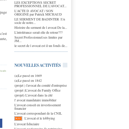
LES EXCEPTIONS SECRET
PROFESSIONNEL DE L’AVOCAT...
L'ACTE D AVOCAT / SON
 juge
ORIGINE par Patrick MICHAUD
LE SERMENT DE BADINTER :Un
socle de notre...
Histoire du serment de l avocat De la...
L'intolérance serait elle de retour???
c'est
Secret Professionnel:ses limites par
ante,
JM...
le secret de l avocat est il un fonds de...
NOUVELLES ACTIVITÉS
ocats
(a)Le passé en 1669
(a)Le passé en 1842
(projet ) l'avocat du comité d'entreprise
(projet )L'avocat du Family Office
(projet) L'avocat dans la cité
l' avocat mandataire immobilier
L'avocat conseil en investissement
financier
L'avocat correspondant de la CNIL
L'avocat et le lobbying
L'avocat fiduciaire
L'avocat gestionnaire de patrimoine