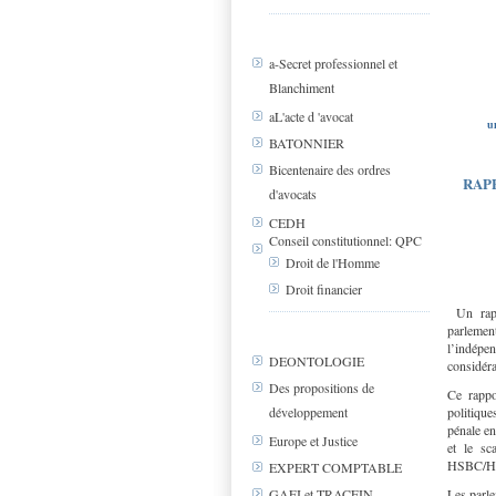
a-Secret professionnel et
Blanchiment
aL'acte d 'avocat
u
BATONNIER
Bicentenaire des ordres
RAP
d'avocats
CEDH
Conseil constitutionnel: QPC
Droit de l'Homme
Droit financier
Un rapp
parleme
l’indépe
DEONTOLOGIE
considéra
Des propositions de
Ce rappo
développement
politique
pénale en
Europe et Justice
et le sc
HSBC/Her
EXPERT COMPTABLE
Les parle
GAFI et TRACFIN