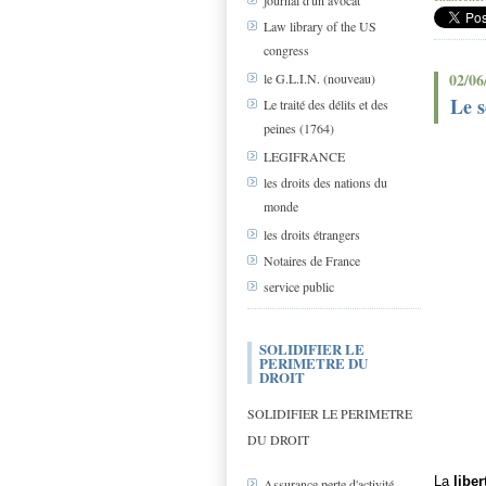
journal d'un avocat
Law library of the US
congress
02/06
le G.L.I.N. (nouveau)
Le 
Le traité des délits et des
peines (1764)
LEGIFRANCE
les droits des nations du
monde
les droits étrangers
Notaires de France
service public
SOLIDIFIER LE
PERIMETRE DU
DROIT
SOLIDIFIER LE PERIMETRE
DU DROIT
La
libe
Assurance perte d'activité