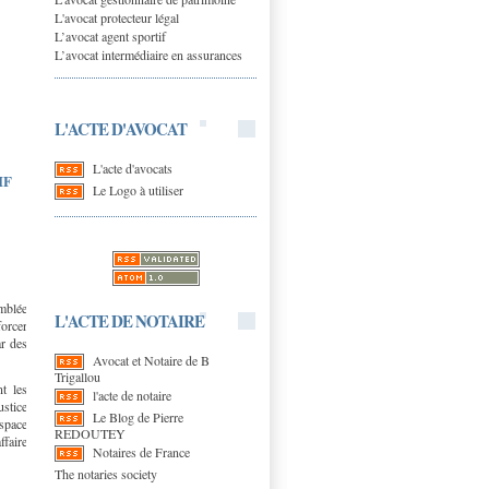
L'avocat protecteur légal
L’avocat agent sportif
L’avocat intermédiaire en assurances
L'ACTE D'AVOCAT
L'acte d'avocats
IF
Le Logo à utiliser
mblée
L'ACTE DE NOTAIRE
orcer
ar des
Avocat et Notaire de B
Trigallou
t les
l'acte de notaire
ustice
Le Blog de Pierre
ospace
REDOUTEY
faire
Notaires de France
The notaries society