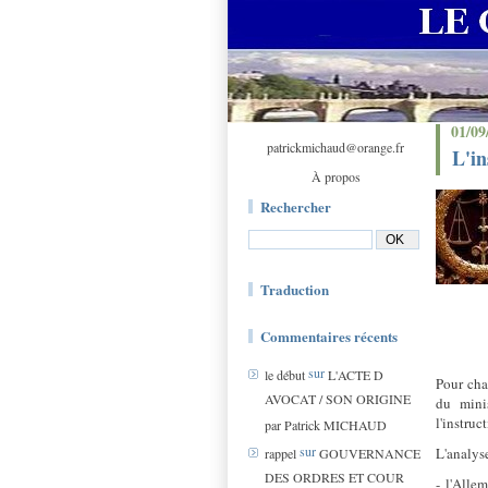
01/09
patrickmichaud@orange.fr
L'i
À propos
Rechercher
Traduction
Commentaires récents
sur
le début
L'ACTE D
Pour chac
AVOCAT / SON ORIGINE
du minis
l'instruc
par Patrick MICHAUD
sur
L'analys
rappel
GOUVERNANCE
DES ORDRES ET COUR
- l'Allem