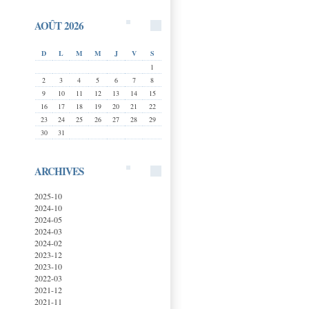
AOÛT 2026
D
L
M
M
J
V
S
1
2
3
4
5
6
7
8
9
10
11
12
13
14
15
16
17
18
19
20
21
22
23
24
25
26
27
28
29
30
31
ARCHIVES
2025-10
2024-10
2024-05
2024-03
2024-02
2023-12
2023-10
2022-03
2021-12
2021-11