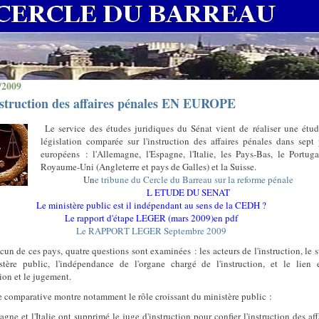
/2009
nstruction des affaires pénales EN EUROPE
Le service des études juridiques du Sénat vient de réaliser une étu
législation comparée sur l'instruction des affaires pénales dans sept
européens : l'Allemagne, l'Espagne, l'Italie, les Pays-Bas, le Portuga
Royaume-Uni (Angleterre et pays de Galles) et la Suisse.
Un
e tribune du Cercle du Barreau sur la reforme pénale
L ETUDE DU SENAT
Le ministère public est il indépendant au sens de la CEDH ?
Le rapport d'étape LEGER (mars 2009)en pdf
Le RAPPORT LEGER Septembre 2009
un de ces pays, quatre questions sont examinées : les acteurs de l'instruction, le s
tère public, l'indépendance de l'organe chargé de l'instruction, et le lien 
tion et le jugement.
e comparative montre notamment le rôle croissant du ministère public :
agne et l'Italie ont supprimé le juge d'instruction pour confier l'instruction des aff