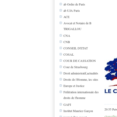
ab Ordre de Paris
ab UJA Paris
ACE
Avocat et Notaire de B
TRIGALLOU
CNA
CNB
CONSEIL D'ETAT
COSAL
COUR DE CASSATION
Cour de Strasbourg
Droit administratif,actualités
Droits de l'Homme, les sites
Europe et Justice
Fédération internationale des
droits de l'homme
GAFI
20:55 Pub
Institut Maurice Garçon
chanceller