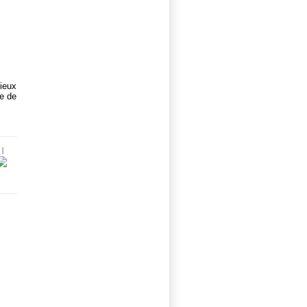
cieux
re de
|