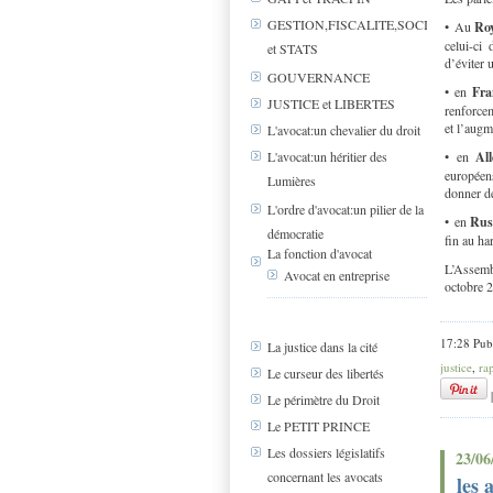
GESTION,FISCALITE,SOCIAL
• Au
Ro
celui-ci 
et STATS
d’éviter 
GOUVERNANCE
• en
Fra
JUSTICE et LIBERTES
renforcem
et l’augm
L'avocat:un chevalier du droit
• en
Al
L'avocat:un héritier des
européens
Lumières
donner de
L'ordre d'avocat:un pilier de la
• en
Rus
démocratie
fin au ha
La fonction d'avocat
L’Assemb
Avocat en entreprise
octobre 
17:28 Pub
La justice dans la cité
justice
,
ra
Le curseur des libertés
Le périmètre du Droit
Le PETIT PRINCE
Les dossiers législatifs
23/06
concernant les avocats
les