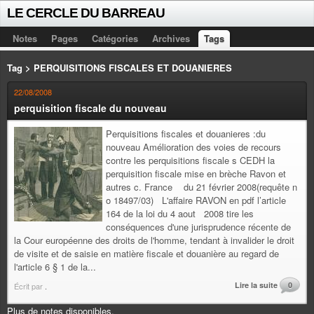
LE CERCLE DU BARREAU
Notes
Pages
Catégories
Archives
Tags
Tag > PERQUISITIONS FISCALES ET DOUANIERES
22/08/2008
perquisition fiscale du nouveau
Perquisitions fiscales et douanieres :du
nouveau Amélioration des voies de recours
contre les perquisitions fiscale s CEDH la
perquisition fiscale mise en brèche Ravon et
autres c. France du 21 février 2008(requête n
o 18497/03) L'affaire RAVON en pdf l’article
164 de la loi du 4 aout 2008 tire les
conséquences d'une jurisprudence récente de
la Cour européenne des droits de l'homme, tendant à invalider le droit
de visite et de saisie en matière fiscale et douanière au regard de
l'article 6 § 1 de la...
Lire la suite
0
Écrit par
.
Plus de notes disponibles.