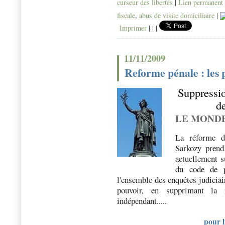
curseur des libertés
|
Lien permanent
fiscale
,
abus de visite domiciliaire
|
Imprimer
|
|
|
11/11/2009
Reforme pénale : les p
Suppressio
de
LE MONDE |
La réforme d
Sarkozy prend
actuellement s
du code de p
l'ensemble des enquêtes judicia
pouvoir, en supprimant la f
indépendant.....
pour l