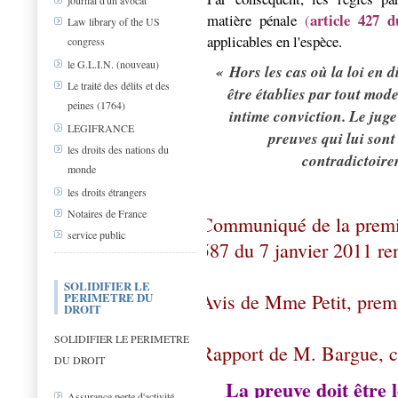
journal d'un avocat
article 427 
matière pénale
(
Law library of the US
applicables en l'espèce.
congress
le G.L.I.N. (nouveau)
« Hors les cas où la loi en 
Le traité des délits et des
être établies par tout mode
peines (1764)
intime conviction. Le juge
LEGIFRANCE
preuves qui lui sont
les droits des nations du
contradictoire
monde
les droits étrangers
Notaires de France
Communiqué de la premièr
service public
587 du 7 janvier 2011 r
SOLIDIFIER LE
PERIMETRE DU
Avis de Mme Petit, premi
DROIT
SOLIDIFIER LE PERIMETRE
Rapport de M. Bargue, c
DU DROIT
La preuve doit être l
Assurance perte d'activité