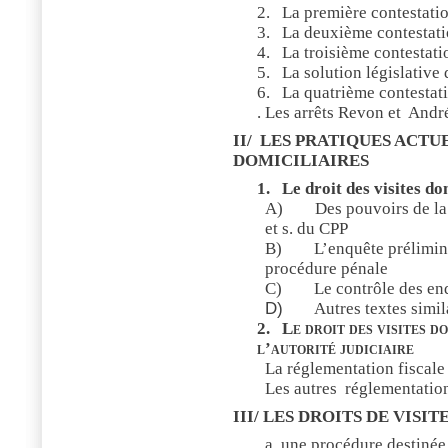
2.
La première contestatio
3.
La deuxième contestatio
4.
La troisième contestatio
5.
La solution législative 
6.
La quatrième contestati
.
Les arrêts Revon et
Andr
II/
LES PRATIQUES ACTUE
DOMICILIAIRES
1.
Le droit des visites do
A)
Des pouvoirs de la 
et s. du CPP
B)
L’enquête prélimina
procédure pénale
C)
Le contrôle des en
D)
Autres textes simil
2.
Le droit des visites d
l’autorité judiciaire
La réglementation fiscale
Les autres
réglementatio
III/ LES DROITS DE VISI
a. une procédure destinée 