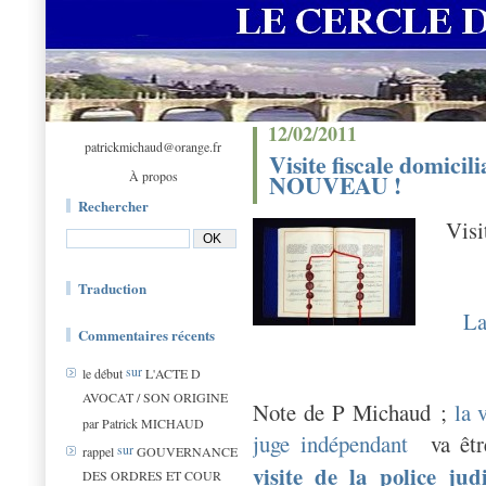
12/02/2011
patrickmichaud@orange.fr
Visite fiscale domicil
À propos
NOUVEAU !
Rechercher
Visi
Traduction
La
Commentaires récents
sur
le début
L'ACTE D
AVOCAT / SON ORIGINE
Note de P Michaud ;
la 
par Patrick MICHAUD
juge indépendant
va être
sur
rappel
GOUVERNANCE
visite de la police jud
DES ORDRES ET COUR