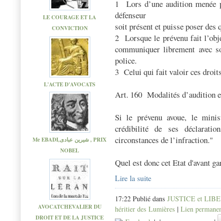
1
Lors d’une audition menée p
défenseur
LE COURAGE ET LA
soit présent et puisse poser des 
CONVICTION
2
Lorsque le prévenu fait l’obje
communiquer librement avec so
police.
3
Celui qui fait valoir ces droi
L'ACTE D'AVOCATS
Art. 160
Modalités d’audition e
Si le prévenu avoue, le minis
crédibilité de ses déclaratio
circonstances de l’infraction."
Me EBADI,شیرین عبادی , PRIX
NOBEL
Quel est donc cet Etat d'avant ga
Lire la suite
17:22 Publié dans
JUSTICE et LIB
AVOCATCHEVALIER DU
héritier des Lumières
|
Lien permane
DROIT ET DE LA JUSTICE