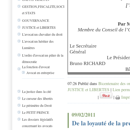
l
GESTION,FISCALITE,SOCIAL
et STATS
GOUVERNANCE
Par M
JUSTICE et LIBERTES
Membre du Conseil de l’
L'avocat:un chevalier du droit
L'avocat:un héritier des
Le Secrétaire
Lumières
Général
L'ordre d'avocat:un pilier de la
Le Préside
démocratie
Bruno RICHARD
La fonction d'avocat
Bâ
Avocat en entreprise
07:26 Publié dans
Bicentenaire des o
JUSTICE et LIBERTES
|
Lien perm
La justice dans la cité
|
|
Impr
Le curseur des libertés
Le périmètre du Droit
Le PETIT PRINCE
09/02/2011
Les dossiers législatifs
De la loyauté de la pr
concernant les avocats