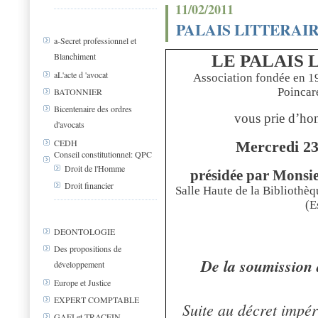
11/02/2011
PALAIS LITTERAIR
a-Secret professionnel et
Blanchiment
LE PALAIS 
aL'acte d 'avocat
Association fondée en 
Poincar
BATONNIER
Bicentenaire des ordres
vous prie d’hon
d'avocats
CEDH
Mercredi 23 
Conseil constitutionnel: QPC
Droit de l'Homme
présidée par Monsi
Droit financier
Salle Haute de la Bibliothèqu
(E
DEONTOLOGIE
Des propositions de
De la soumission à
développement
Europe et Justice
EXPERT COMPTABLE
Suite au décret impér
GAFI et TRACFIN