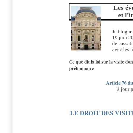
Les évo
et l’
Je blogue
19 juin 2
de cassati
avec les 
Ce que dit la loi sur la visite do
préliminaire
Article 76 d
à jour 
LE DROIT DES VISI