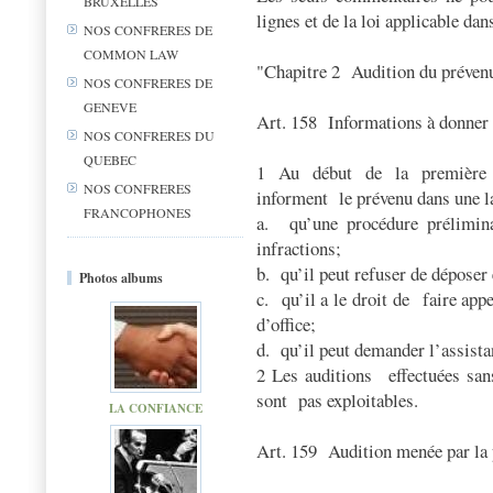
BRUXELLES
lignes et de la loi applicable da
NOS CONFRERES DE
COMMON LAW
"Chapitre 2
Audition du préven
NOS CONFRERES DE
GENEVE
Art. 158
Informations à donner 
NOS CONFRERES DU
QUEBEC
1
Au
début
de
la
première
NOS CONFRERES
informent
le prévenu dans une 
FRANCOPHONES
a.
qu’une procédure prélimina
infractions;
b.
qu’il peut refuser de déposer 
Photos albums
c.
qu’il a le droit de
faire app
d’office;
d.
qu’il peut demander l’assista
2 Les auditions
effectuées sa
sont
pas exploitables.
LA CONFIANCE
Art. 159
Audition menée par la 