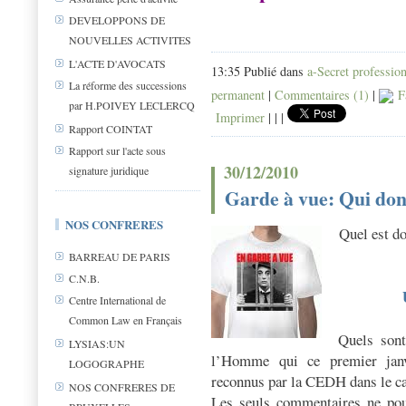
DEVELOPPONS DE
NOUVELLES ACTIVITES
L'ACTE D'AVOCATS
13:35 Publié dans
a-Secret professio
La réforme des successions
permanent
|
Commentaires (1)
|
F
par H.POIVEY LECLERCQ
Imprimer
|
|
|
Rapport COINTAT
Rapport sur l'acte sous
30/12/2010
signature juridique
Garde à vue: Qui don
NOS CONFRERES
Quel est do
BARREAU DE PARIS
C.N.B.
Centre International de
Common Law en Français
Quels sont
LYSIAS:UN
l’Homme qui ce premier janvi
LOGOGRAPHE
reconnus par la CEDH dans le ca
NOS CONFRERES DE
Les seuls commentaires ne pour