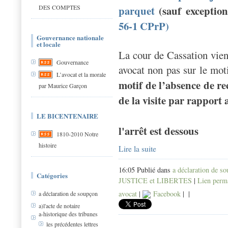
DES COMPTES
parquet
(sauf excepti
56-1 CPrP)
Gouvernance nationale
et locale
La cour de Cassation vient
Gouvernance
avocat non pas sur le moti
L’avocat et la morale
motif de l’absence de r
par Maurice Garçon
de la visite par rapport 
LE BICENTENAIRE
l'arrêt est dessous
1810-2010 Notre
histoire
Lire la suite
16:05 Publié dans
a déclaration de s
Catégories
JUSTICE et LIBERTES
|
Lien perm
avocat
|
Facebook
|
|
a déclaration de soupçon
a)l'acte de notaire
a-historique des tribunes
les précédentes lettres