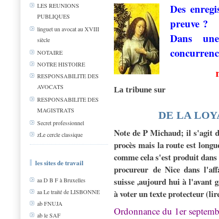
LES REUNIONS
Des enregi
PUBLIQUES
preuve ?
linguet un avocat au XVIII
Dans une
siècle
concurren
NOTAIRE
NOTRE HISTOIRE
RESPONSABILITE DES
AVOCATS
La tribune sur
RESPONSABILITE DES
MAGISTRATS
DE LA LOY
Secret professionnel
Note de P Michaud; il s'agit 
zLe cercle classique
procès mais la route est longu
comme cela s'est produit dans 
les sites de travail
procureur de Nice dans l'af
suisse ,aujourd hui à l'avant g
aa D B F à Bruxelles
aa Le traité de LISBONNE
à voter un texte protecteur (lire
ab FNUJA
Ordonnance du 1er septembre
ab le SAF