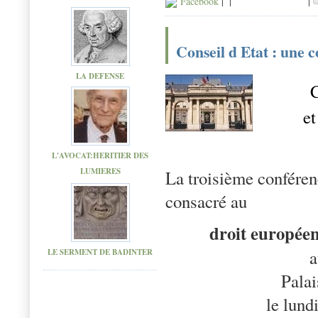
Facebook
|
|
|
Conseil d Etat : une 
LA DEFENSE
C
et
L'AVOCAT:HERITIER DES
LUMIERES
La troisième confére
consacré au
droit europée
a
LE SERMENT DE BADINTER
Palai
le lund