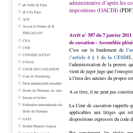
administrative d’après les c
ab Ordre de Paris
impositions (OACDI)
(PDF
ab UJA Paris
ACE
Avocat et Notaire de B
TRIGALLOU
Arrêt n° 587 du 7 janvier 2011 
CNA
de cassation - Assemblée pléni
CNB
l'a
C'est sur le fondement de
CONSEIL D'ETAT
'article 6 § 1 de la CESDH,
l
COSAL
l'administration de la preuve, q
COUR DE CASSATION
vient de juger juge que l'enregis
Cour de Strasbourg
à l'insu des auteurs du propos es
Droit administratif,actualités
Droits de l'Homme, les sites
A ce titre, il ne peut pas constit
Europe et Justice
La Cour de cassation rappelle q
Fédération internationale des
droits de l'homme
applicables aux litiges qui re
dispositions expresses du code 
GAFI
Institut Maurice Garçon
Par conséquent, les règles par