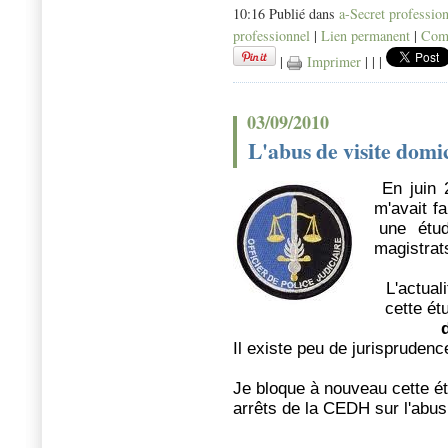
10:16 Publié dans
a-Secret professio
professionnel
|
Lien permanent
|
Comm
|
Imprimer
|
|
|
03/09/2010
L'abus de visite domic
En juin 
m'avait f
une étude
magistrat
L'actual
cette ét
Il existe peu de jurisprudence
Je bloque à nouveau cette ét
arrêts de la CEDH sur l'abus