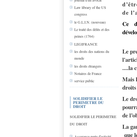
journal d'un avocat
d’êtr
Law library of the US
de l’
congress
Ce d
le G.L.I.N. (nouveau)
Le traité des délits et des
dévelo
peines (1764)
LEGIFRANCE
Le pre
les droits des nations du
l'arti
monde
....la
les droits étrangers
Notaires de France
Mais l
service public
droit
Le dro
SOLIDIFIER LE
PERIMETRE DU
pourra
DROIT
de l’o
SOLIDIFIER LE PERIMETRE
DU DROIT
La gar
que le
Assurance perte d'activité