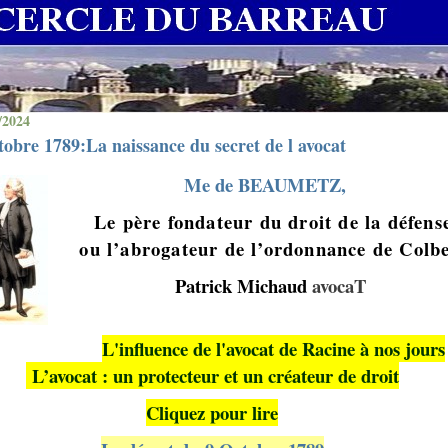
/2024
tobre 1789:La naissance du secret de l avocat
Me de BEAUMETZ
,
Le père fondateur du droit de la défens
ou l’abrogateur de l’ordonnance de Colb
Patrick Michaud
avocaT
L'influence de l'avocat de Racine à nos jours
L’avocat : un protecteur et un créateur de droit
Cliquez pour lire