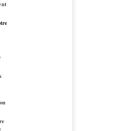
ent
tre
e
x
ion
re
e