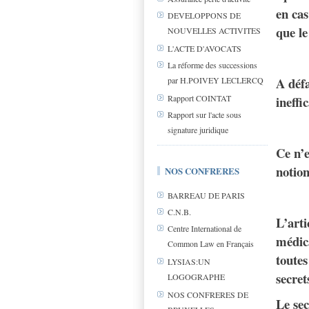
en cas
DEVELOPPONS DE
que le
NOUVELLES ACTIVITES
L'ACTE D'AVOCATS
La réforme des successions
A défa
par H.POIVEY LECLERCQ
ineffi
Rapport COINTAT
Rapport sur l'acte sous
signature juridique
Ce n’e
notion
NOS CONFRERES
BARREAU DE PARIS
C.N.B.
L’arti
Centre International de
médica
Common Law en Français
toutes
LYSIAS:UN
secret
LOGOGRAPHE
NOS CONFRERES DE
Le sec