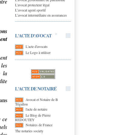
atre
L'avocat protecteur légal
L’avocat agent sportif
L’avocat intermédiaire en assurances
ions
L'ACTE D'AVOCAT
ment
L'acte d'avocats
Le Logo à utiliser
m
ent
les
 la
ite
L'ACTE DE NOTAIRE
ans
Avocat et Notaire de B
Trigallou
l'acte de notaire
Le Blog de Pierre
e ce
REDOUTEY
Notaires de France
uels
The notaries society
 des