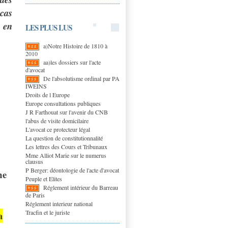
 cas
 en
LES PLUS LUS
a)Notre Histoire de 1810 à
2010
aa)les dossiers sur l'acte
d'avocat
De l'absolutisme ordinal par PA
IWEINS
Droits de l Europe
Europe consultations publiques
J R Farthouat sur l'avenir du CNB
l'abus de visite domicilaire
L'avocat ce protecteur légal
La question de constitutionnalité
Les lettres des Cours et Tribunaux
Mme Alliot Marie sur le numerus
clausus
P Berger: déontologie de l'acte d'avocat
me
Peuple et Elites
Réglement intérieur du Barreau
de Paris
Réglement interieur national
Tracfin et le juriste
a