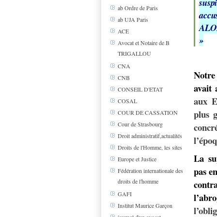
susp
ab Ordre de Paris
accu
ab UJA Paris
ALO
ACE
»
Avocat et Notaire de B
TRIGALLOU
CNA
Notre
CNB
avait 
CONSEIL D'ETAT
aux E
COSAL
plus
COUR DE CASSATION
Cour de Strasbourg
concr
Droit administratif,actualités
l’époq
Droits de l'Homme, les sites
La su
Europe et Justice
pas en
Fédération internationale des
droits de l'homme
contra
GAFI
l’abro
Institut Maurice Garçon
l’obl