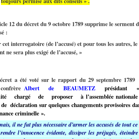
toujours permise aux dits conseils » .
cle 12 du décret du 9 octobre 1789 supprime le serment d
sé :
 cet interrogatoire (de l’accusé) et pour tous les autres, le
t ne sera plus exigé de l’accusé, »
écret a été voté sur le rapport du
29 septembre 1789
 confrère
Albert
d
e
BEAUMETZ
présidant «
té chargé de proposer à l’assemblée nationale
t de
déclaration sur quelques changements provisoires da
nance criminelle ».
mais,
il
ne
fut
plus
nécessaire
d’armer
les
accusés
de
tout
ce
rendre
l’innocence
évidente,
dissiper
les
préjugés, éteindre