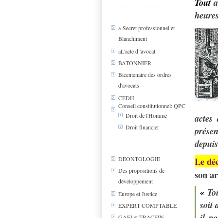
Tout
a
heures
a-Secret professionnel et
Blanchiment
aL'acte d 'avocat
BATONNIER
Bicentenaire des ordres
d'avocats
CEDH
Conseil constitutionnel: QPC
Droit de l'Homme
actes
Droit financier
présen
depui
Le dé
DEONTOLOGIE
Des propositions de
son ar
développement
«
Tou
Europe et Justice
soit 
EXPERT COMPTABLE
il p
GAFI et TRACFIN