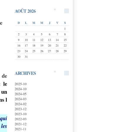
AOÛT 2026
e
D
L
M
M
J
V
S
1
2
3
4
5
6
7
8
9
10
11
12
13
14
15
16
17
18
19
20
21
22
23
24
25
26
27
28
29
30
31
ARCHIVES
de
 le
2025-10
2024-10
 un
2024-05
ns l
2024-03
2024-02
2023-12
2023-10
 qui
2022-03
2021-12
les
2021-11