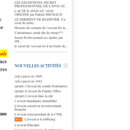
LES EXCEPTIONS SECRET
PROFESSIONNEL DE L’AVOCAT...
L'ACTE D AVOCAT / SON
ORIGINE par Patrick MICHAUD
e
LE SERMENT DE BADINTER :Un
socle de notre...
me
Histoire du serment de l avocat De la...
L'intolérance serait elle de retour???
Secret Professionnel:ses limites par
JM...
le secret de l avocat est il un fonds de...
nale
nce
NOUVELLES ACTIVITÉS
res
(a)Le passé en 1669
(a)Le passé en 1842
(projet ) l'avocat du comité d'entreprise
(projet )L'avocat du Family Office
(projet) L'avocat dans la cité
l' avocat mandataire immobilier
L'avocat conseil en investissement
financier
ans
L'avocat correspondant de la CNIL
L'avocat et le lobbying
L'avocat fiduciaire
L'avocat gestionnaire de patrimoine