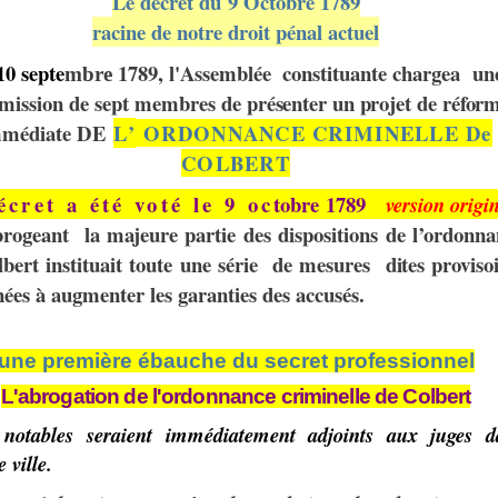
Le décret du 9 Octobre 1789
racine de notre droit pénal actuel
10 septe
1789,
l
'Assemblée
constituante
chargea
un
m
bre
mission
de sept membres de
présenter
u
n
pr
o
jet
d
e
r
é
for
m
m
é
diate
DE
L’
ORDONNANCE
CRIMINELLE De
COLBERT
écret a été voté le 9 oc
tobre 1789
version origi
rogeant la majeure partie des dispositions de l’ordonna
bert instituait toute une série
de mes
u
res
dites
provisoi
nées à
augmenter les garanties des accusés.
une première ébauche du secret professionnel
L'abrogation de l'ordonnance criminelle de Colbert
notables seraient immédiatement adjoints
aux juges
d
e
ville.