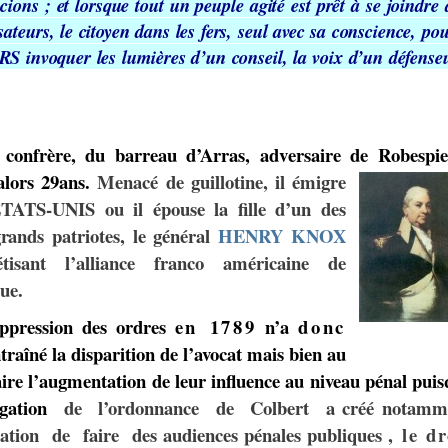
i
cions
;
et
lorsque
tout
un
peuple
ag
ité
est
prêt
à se
joindre
sateurs,
le
citoyen
dans
les
fers,
seul
avec
sa conscience,
pou
RS
invoquer
les
lumières
d’un
conseil,
la voix
d’un
défense
 confrère, du barreau d’Arras, adv
e
rsaire de Robespie
alors 29ans.
Menacé de guillotine, il émigre
TATS-UNIS ou il épouse la fille d’un des
g
r
ands pat
r
iotes, le général
HENRY KNOX
étisant l’alliance franco américaine de
ue.
ppression des ordres
en 1789
n’a
donc
t
r
aîné la disparition de l’avocat mais bien au
ire l’augmentation de leur influence au niveau pénal pui
gation
de l’ordonnance de Colbert a créé notamm
igation de faire des audiences pénales publique
s
, le dr