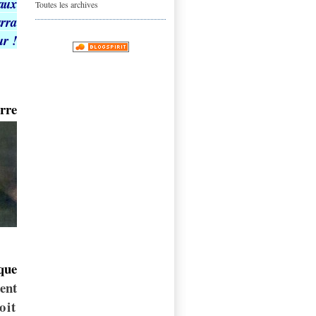
aux
Toutes les archives
rra
ur
!
rre
sque
ent
oit