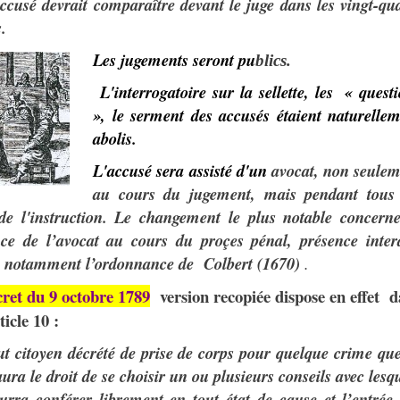
ccusé devrait
comparaître devant le juge dans les vingt-qu
.
Les jugements seront pu
blics.
L'interrogatoire sur la
sellette, les
«
quest
», le serment des accusés étaient naturelle
abolis.
L'accusé sera assisté d'un
avo
c
at
,
n
o
n se
u
le
a
u
c
o
u
r
s
d
u
j
uge
ment,
mais pendant tous 
de l'instruction.
Le changement le plus notable concerne
ce de l’avocat au cours du proçes pénal, présence interd
s notamment l’ordonnance de Colbert (1670)
.
cret du 9 octobre 1789
version recopiée dispose en effet
d
ticle 10 :
t cit
o
yen décrété de prise de corps pour quelque crime qu
aura le droit de se choisir un ou plusieurs c
o
nseils avec lesq
ourra conférer librement en tout état de cause et l
’
entrée