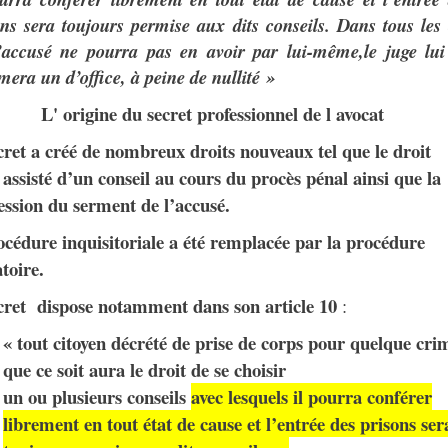
ons sera toujours permise aux dits conseil
s
. Dans tous les
’accusé ne pourra pas en avoir par lui-même,le juge lui
era un d’office, à peine de nullité »
L' origine du secret professionnel de l avocat
ret a créé de nombreux droits nouveaux tel que le droit
 assisté d’un conseil au cours du procès pénal ainsi que la
ssion du serment de l’accusé.
cédure inquisitoriale a été remplacée par la procédure
toire.
cret dispose notamment dans son article 10
:
« tout citoyen décrété de prise de corps pour quelque cri
que ce soit aura le droit de se choisir
un ou plusieurs conseils
avec lesquels il pourra conférer
librement en tout état de cause et l’entrée des prisons ser