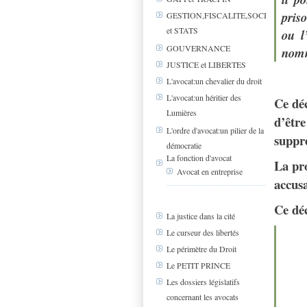
pris
GESTION,FISCALITE,SOCIAL
et STATS
ou l
GOUVERNANCE
nomm
JUSTICE et LIBERTES
L'avocat:un chevalier du droit
L'avocat:un héritier des
Ce déc
Lumières
d’être
L'ordre d'avocat:un pilier de la
suppre
démocratie
La fonction d'avocat
La pro
Avocat en entreprise
accusa
Ce dé
La justice dans la cité
Le curseur des libertés
Le périmètre du Droit
Le PETIT PRINCE
Les dossiers législatifs
concernant les avocats