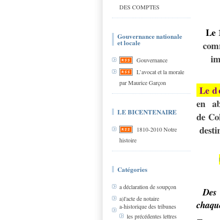
DES COMPTES
Le 
Gouvernance nationale
et locale
com
i
Gouvernance
L’avocat et la morale
par Maurice Garçon
Le
d
en ab
LE BICENTENAIRE
de Col
desti
1810-2010 Notre
histoire
Catégories
a déclaration de soupçon
Des 
a)l'acte de notaire
chaqu
a-historique des tribunes
les précédentes lettres