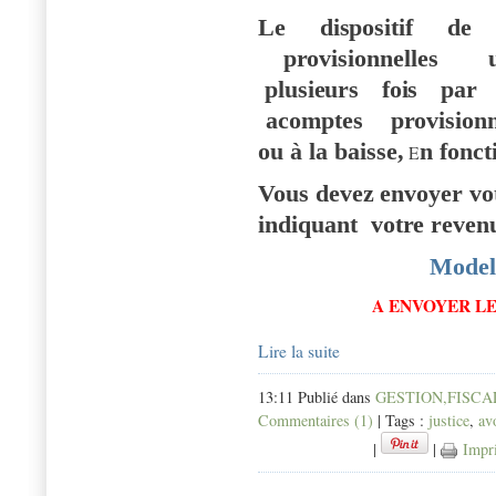
Le
d
i
s
pos
i
t
i
f de
p
r
ov
i
s
i
onn
el
l
e
s u
p
l
u
s
i
e
u
r
s
fo
i
s
p
ar
acom
p
tes
p
r
ovi
s
io
n
ou à
l
a ba
i
ss
e
,
n fon
c
t
E
Vo
u
s d
e
v
ez
e
n
voye
r
vo
i
nd
i
q
u
ant vot
r
e
re
v
e
n
Model
A ENVOYER LE
Lire la suite
13:11 Publié dans
GESTION,FISCAL
Commentaires (1)
| Tags :
justice
,
av
|
|
Impr