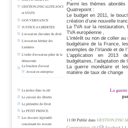
Parmi les thèmes abordés l
GESTION,FISCALITE,SOCIAL
Quatrepoint :
et STATS
Le budget en 2011, le bouclie
GOUVERNANCE
création d’une nouvelle tranc
La TVA sur la restauration, 
JUSTICE et LIBERTES
TVA européenne ,
L'avocat:un chevalier du droit
L’intérêt ou non de coller a
L'avocat:un héritier des
budgétaire de la France, les
Lumières
exemples de l’Irlande et de 
L'ordre d'avocat:un pilier de la
L’application en 2013 d
démocratie
budgétaires, l’adaptation de 
La fonction d'avocat
La guerre monétaire et les
Avocat en entreprise
matière de taux de change
La guerre
La justice dans la cité
pa
Le curseur des libertés
Le périmètre du Droit
Le PETIT PRINCE
Les dossiers législatifs
11:00 Publié dans
GESTION,FISCAL
concernant les avocats
Commentaires (0)
|
Facebook
|
|