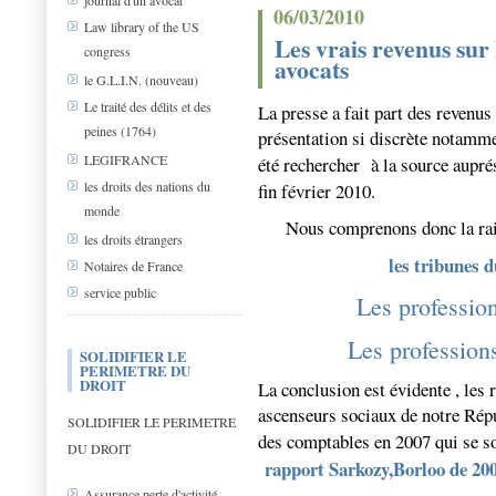
journal d'un avocat
06/03/2010
Law library of the US
Les vrais revenus sur 
congress
avocats
le G.L.I.N. (nouveau)
Le traité des délits et des
La presse a fait part des revenus
peines (1764)
présentation si discrète notamme
LEGIFRANCE
été rechercher
à la source aupr
les droits des nations du
fin février 2010.
monde
Nous comprenons donc la rai
les droits étrangers
les tribunes d
Notaires de France
service public
Les profession
Les professions
SOLIDIFIER LE
PERIMETRE DU
DROIT
La conclusion est évidente , les 
ascenseurs sociaux de notre Répu
SOLIDIFIER LE PERIMETRE
des comptables en 2007 qui se s
DU DROIT
rapport Sarkozy,Borloo de 20
Assurance perte d'activité