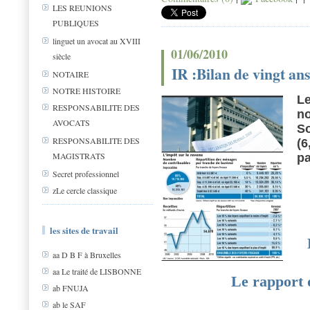
LES REUNIONS
PUBLIQUES
linguet un avocat au XVIII
01/06/2010
siècle
IR :Bilan de vingt an
NOTAIRE
NOTRE HISTOIRE
Le
RESPONSABILITE DES
no
AVOCATS
So
RESPONSABILITE DES
(6
MAGISTRATS
pa
Secret professionnel
zLe cercle classique
les sites de travail
aa D B F à Bruxelles
aa Le traité de LISBONNE
Le rapport 
ab FNUJA
ab le SAF