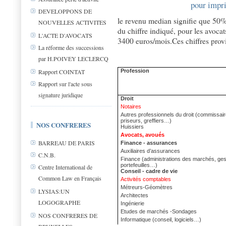
pour impri
DEVELOPPONS DE
le revenu median signifie que 50%
NOUVELLES ACTIVITES
du chiffre indiqué, pour les avoca
L'ACTE D'AVOCATS
3400 euros/mois.Ces chiffres prov
La réforme des successions
par H.POIVEY LECLERCQ
Profession
Rapport COINTAT
Rapport sur l'acte sous
signature juridique
Droit
Notaires
Autres professionnels du droit (commissair
priseurs, greffiers…)
NOS CONFRERES
Huissiers
Avocats, avoués
BARREAU DE PARIS
Finance - assurances
Auxiliaires d’assurances
C.N.B.
Finance (administrations des marchés, ges
portefeuilles…)
Centre International de
Conseil - cadre de vie
Common Law en Français
Activités comptables
Métreurs-Géomètres
LYSIAS:UN
Architectes
LOGOGRAPHE
Ingénierie
Etudes de marchés -Sondages
NOS CONFRERES DE
Informatique (conseil, logiciels…)