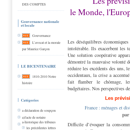
Les prévis
DES COMPTES
le Monde, l'Euro
Gouvernance nationale
et locale
Gouvernance
Les déséquilibres économiques 
L’avocat et la morale
intolérable. Ils exacerbent les
par Maurice Garçon
Une solution coopérative appara
démontré la mauvaise volonté d
LE BICENTENAIRE
réduire les excédents des uns, le
occidentaux, la crise a accentu
1810-2010 Notre
fait flamber le chômage, les
histoire
budgétaires. Nos perspectives de
Les prévis
Catégories
France : ménages et dist
a déclaration de soupçon
par
a)l'acte de notaire
a-historique des tribunes
Difficile d’évoquer la consom
les précédentes lettres