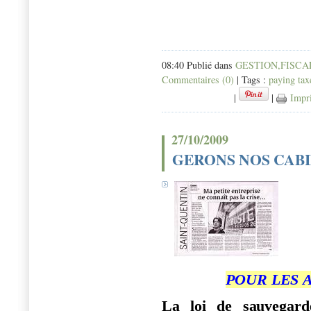
08:40 Publié dans
GESTION,FISCAL
Commentaires (0)
| Tags :
paying tax
|
|
Impr
27/10/2009
GERONS NOS CABI
PO
UR
L
E
S
La loi de s
a
uv
e
ga
r
d