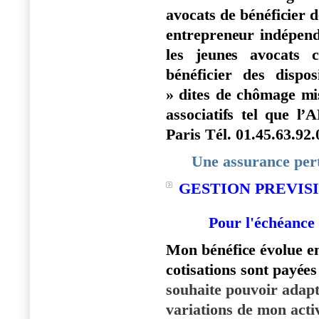
avo
c
a
t
s de b
é
n
é
fi
c
i
e
r d
en
t
r
e
pr
e
n
e
ur ind
é
pen
l
es
j
eun
e
s avo
ca
ts
b
é
né
f
i
c
i
e
r
d
e
s dispos
» dit
e
s de
c
hôm
a
ge
m
i
a
sso
c
ia
t
i
f
s tel que
l
’
A
P
ar
is T
é
l. 01.45.63.92.
Une assurance pert
GESTION PREVIS
Pour l'échéan
Mon b
é
n
é
f
ic
e
é
vol
u
e
e
c
oti
s
atio
n
s sont pay
é
e
s
ouha
i
te po
u
voir adap
va
r
iat
i
ons de mon a
c
t
i