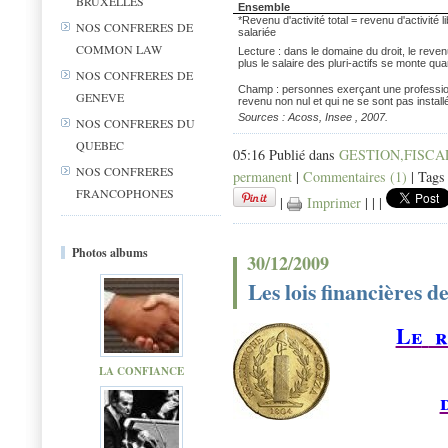
BRUXELLES
Ensemble
*Revenu d'activité total = revenu d'activité l
NOS CONFRERES DE
salariée
COMMON LAW
Lecture : dans le domaine du droit, le reve
plus le salaire des pluri-actifs se monte qua
NOS CONFRERES DE
Champ : personnes exerçant une profession
GENEVE
revenu non nul et qui ne se sont pas install
Sources : Acoss, Insee , 2007.
NOS CONFRERES DU
QUEBEC
05:16 Publié dans
GESTION,FISCAL
NOS CONFRERES
permanent
|
Commentaires (1)
| Tags
FRANCOPHONES
|
Imprimer
|
|
|
Photos albums
30/12/2009
Les lois financières d
Le
r
LA CONFIANCE