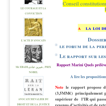
Conseil constitutionn
LE COURAGE ET LA
CONVICTION
a
la loi d
Dossie
L'ACTE D'AVOCATS
le forum de la pe
Le rapport sur le
Rapport Marini Quels prélèvem
Me EBADI,شیرین عبادی , PRIX
NOBEL
A lire les proposition
Note
le rapport propose 
(3,5MM€)
principalement
supérieur de
l’IR qui pas
AVOCATCHEVALIER DU
revenus d’activités et de retr
DROIT ET DE LA JUSTICE