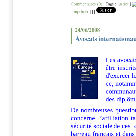
Commentaires (0)
| Tags :
justice
|
Imprimer
|
|
|
24/06/2008
Avocats internationaux
Les avocat
être inscri
d'exercer l
ce, notamm
communauta
des diplôm
De nombreuses questio
concerne l’affiliation 
sécurité sociale
de ces c
barreau français et dans