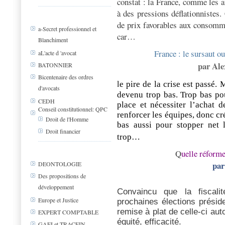
constat : la France, comme les 
à des pressions déflationnistes.
de prix favorables aux consomma
a-Secret professionnel et
car…
Blanchiment
France : le sursaut o
aL'acte d 'avocat
par Ale
BATONNIER
Bicentenaire des ordres
l
e pire de la crise est passé.
d'avocats
devenu trop bas. Trop bas po
CEDH
place et nécessiter l’achat 
Conseil constitutionnel: QPC
renforcer les équipes, donc cré
Droit de l'Homme
bas aussi pour stopper net l
Droit financier
trop…
Q
uelle réforme
par
DEONTOLOGIE
Des propositions de
développement
Convaincu que la fiscal
Europe et Justice
prochaines élections préside
remise à plat de celle-ci auto
EXPERT COMPTABLE
équité, efficacité.
GAFI et TRACFIN