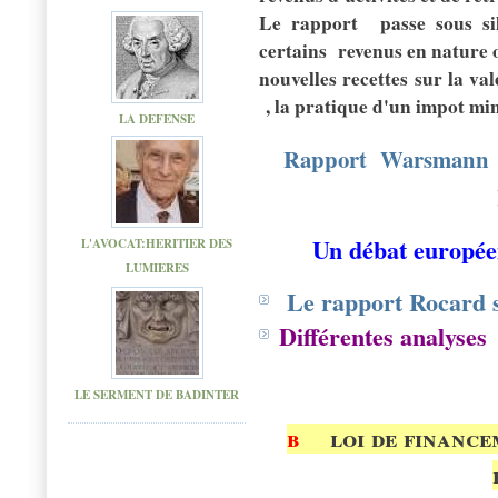
Le rapport
passe sous si
certains
revenus en nature ou
nouvelles recettes sur la val
, la pratique d'un impot 
LA DEFENSE
Rapport
Warsmann
Un débat européen
L'AVOCAT:HERITIER DES
LUMIERES
Le rapport Rocard s
Différentes analyses
LE SERMENT DE BADINTER
b
loi de financem