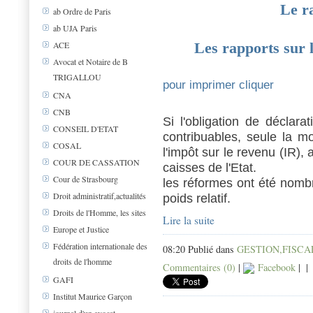
Le r
ab Ordre de Paris
ab UJA Paris
ACE
Les rapports sur l
Avocat et Notaire de B
TRIGALLOU
pour imprimer cliquer
CNA
CNB
Si l'obligation de déclar
CONSEIL D'ETAT
contribuables, seule la m
COSAL
l'impôt sur le revenu (IR), 
COUR DE CASSATION
caisses de l'Etat.
Cour de Strasbourg
les réformes ont été nomb
Droit administratif,actualités
poids relatif.
Droits de l'Homme, les sites
Lire la suite
Europe et Justice
Fédération internationale des
08:20 Publié dans
GESTION,FISCAL
droits de l'homme
Commentaires (0)
|
Facebook
|
|
GAFI
Institut Maurice Garçon