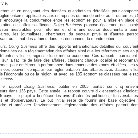
 vie.
ectant et en analysant des données quantitatives détaillées pour comparer
églementaires applicables aux entreprises du monde entier au fil du temps,
D
ss
encourage la concurrence entre les économies pour la mise en place d
ntation des affaires efficace.
Doing Business
propose également des point
ison mesurables pour réformer et offre une source documentaire pour
itaires, les journalistes, chercheurs du secteur privé et d'autres perso
ssant au climat des affaires dans les économies du monde entier.
eurs,
Doing Business
offre des rapports infranationaux détaillés qui couvren
omaines de la réglementation des affaires ainsi que les réformes mises en p
fférentes villes et régions d'une même économie. Ces rapports fournissent
sur la facilité de faire des affaires, classent chaque localité et recomma
ormes pour améliorer la performance dans chacune des zones étudiées. Les vi
nnées peuvent comparer leur réglementation des affaires avec d'autres vill
e l’économie ou de la région, et avec les 185 économies classées par le ra
usiness
.
mier rapport
Doing Business
, publié en 2003, portait sur cinq ensem
teurs dans 133 pays. Cette année, le rapport couvre dix ensembles d'indica
 pays. Le projet a bénéficié des avis d'autorités publiques, d'universitaire
ens et d'observateurs. Le but initial reste de fournir une base objective 
dre et améliorer l'environnement réglementaire des affaires partout dan