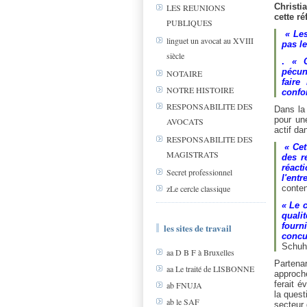
Christi
LES REUNIONS
cette r
PUBLIQUES
« Les
linguet un avocat au XVIII
pas l
siècle
.
« O
pécun
NOTAIRE
faire
NOTRE HISTOIRE
confor
RESPONSABILITE DES
Dans la 
pour une
AVOCATS
actif da
RESPONSABILITE DES
« Cet
MAGISTRATS
des r
réact
Secret professionnel
l'entr
conten
zLe cercle classique
« Le 
qualit
fourn
les sites de travail
concur
Schuh
aa D B F à Bruxelles
Partenar
aa Le traité de LISBONNE
approche
ferait é
ab FNUJA
la quest
ab le SAF
secteur 