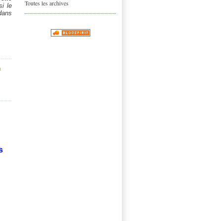
Toutes les archives
si le
dans
t
s