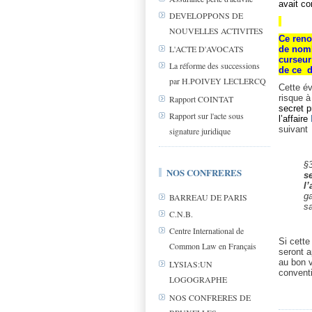
avait co
DEVELOPPONS DE
NOUVELLES ACTIVITES
Ce reno
L'ACTE D'AVOCATS
de nomb
curseur
La réforme des successions
de ce d
par H.POIVEY LECLERCQ
Cette év
risque à
Rapport COINTAT
secret 
Rapport sur l'acte sous
l’affaire
suivant
signature juridique
§3
NOS CONFRERES
s
l
ga
BARREAU DE PARIS
sa
C.N.B.
Centre International de
Si cette
Common Law en Français
seront a
au bon v
LYSIAS:UN
conven
LOGOGRAPHE
NOS CONFRERES DE