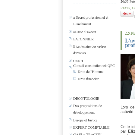
20:55 Pub
STATS
,
G
a-Secret professionnel et
Blanchiment
aL'acte d 'avocat
22/10
L’av
BATONNIER
prof
Bicentenaire des ordres
d'avocats
CEDH
Conseil constitutionnel: QPC
Droit de l'Homme
Droit financier
DEONTOLOGIE
Des propositions de
Lors de
activité
développement
Europe et Justice
Cette i
EXPERT COMPTABLE
par
Eli
GAFI et TRACFIN