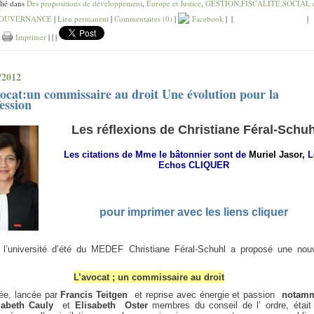
lié dans
Des propositions de développement
,
Europe et Justice
,
GESTION,FISCALITE,SOCIAL 
OUVERNANCE
|
Lien permanent
|
Commentaires (0)
|
Facebook
|
|
|
|
Imprimer
|
|
|
/2012
ocat:un commissaire au droit Une évolution pour la
ession
Les réflexions de Christiane Féral-Schuh
Les citations de Mme le bâtonnier sont de
Muriel Jasor,
L
Echos CLIQUER
pour imprimer avec les liens cliquer
 l’université d’été du MEDEF Christiane Féral-Schuhl a proposé une nouv
L’avocat ; un commissaire au droit
dée, lancée par
Francis Teitgen
et reprise avec énergie et passion
notam
zabeth Cauly
et
Elisabeth Oster
membres du conseil de l’ ordre, était 