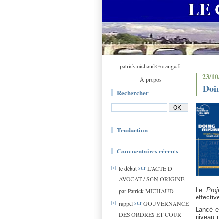
patrickmichaud@orange.fr
23/10
À propos
Doi
Rechercher
Traduction
Commentaires récents
sur
le début
L'ACTE D
AVOCAT / SON ORIGINE
Le
Pro
par Patrick MICHAUD
effectiv
sur
rappel
GOUVERNANCE
Lancé e
DES ORDRES ET COUR
niveau n