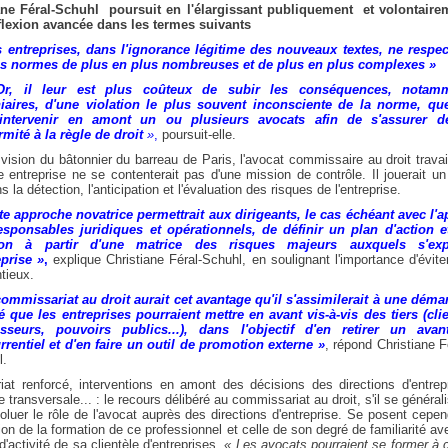
ane Féral-Schuhl poursuit en l'élargissant publiquement et volontaire
éflexion avancée dans les termes suivants
 entreprises, dans l'ignorance légitime des nouveaux textes, ne respec
es normes de plus en plus nombreuses et de plus en plus complexes »
r, il leur est plus coûteux de subir les conséquences, notam
iaires, d'une violation le plus souvent inconsciente de la norme, qu
 intervenir en amont un ou plusieurs avocats afin de s'assurer d
mité à la règle de droit
»
,
poursuit-elle.
vision du bâtonnier du barreau de Paris, l'avocat commissaire au droit travai
 entreprise ne se contenterait pas d'une mission de contrôle. Il jouerait un
ns la détection, l'anticipation et l'évaluation des risques de l'entreprise.
te approche novatrice permettrait aux dirigeants, le cas échéant avec l'a
esponsables juridiques et opérationnels, de définir un plan d'action e
ion à partir d'une matrice des risques majeurs auxquels s'ex
eprise »
,
explique Christiane Féral-Schuhl, en soulignant l'importance d'évite
tieux.
commissariat au droit aurait cet avantage qu'il s'assimilerait à une déma
é que les entreprises pourraient mettre en avant vis-à-vis des tiers (clie
isseurs, pouvoirs publics...), dans l'objectif d'en retirer un avan
rentiel et d'en faire un outil de promotion externe »
, répond Christiane F
l.
iat renforcé, interventions en amont des décisions des directions d'entrep
 transversale... : le recours délibéré au commissariat au droit, s'il se générali
voluer le rôle de l'avocat auprès des directions d'entreprise. Se posent cepe
ion de la formation de ce professionnel et celle de son degré de familiarité av
d'activité de sa clientèle d'entreprises.
« Les avocats pourraient se former à 