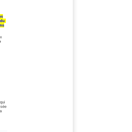
ns
s du
ens
ux
e
 qui
ssée
la