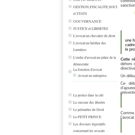
controv
sanction
GESTION,FISCALITE,SOCIAL
et STATS
GOUVERNANCE
JUSTICE et LIBERTES
L'avocat:un chevalier du droit
une f
L'avocat:un héritier des
cadre
le pr
Lumières
L'ordre d'avocat:un pilier de la
Cette r
dehors 
démocratie
directiv
La fonction d'avocat
Avocat en entreprise
Un début
Ce débu
d’ajout
préventi
La justice dans la cité
Le curseur des libertés
Le périmètre du Droit
Comme l
Le PETIT PRINCE
l’avocat
Les dossiers législatifs
concernant les avocats