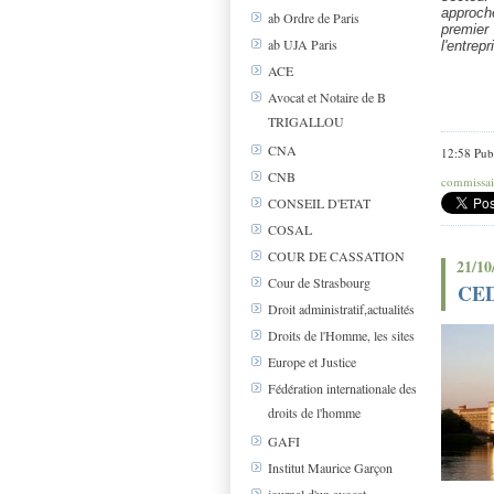
approch
ab Ordre de Paris
premier
ab UJA Paris
l'entrepr
ACE
Avocat et Notaire de B
TRIGALLOU
CNA
12:58 Pub
CNB
commissair
CONSEIL D'ETAT
COSAL
COUR DE CASSATION
21/10
Cour de Strasbourg
CEDH
Droit administratif,actualités
Droits de l'Homme, les sites
Europe et Justice
Fédération internationale des
droits de l'homme
GAFI
Institut Maurice Garçon