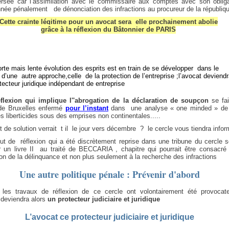
ersée car l’assimilation avec le commissaire aux comptes avec son obliga
née pénalement de dénonciation des infractions au procureur de la républiq
Cette crainte légitime pour un avocat sera elle prochainement abolie
grâce à la réflexion du Bâtonnier de PARIS
orte mais lente évolution des esprits est en train de se développer
dans le
 d’une
autre approche,celle de la protection de l’entreprise ;l’avocat deviendr
otecteur juridique indépendant de entreprise
éflexion qui implique l''abrogation de la déclaration de soupçon
se fai
de Bruxelles enfermé
pour l’instant
dans une analyse « one minded » d
es liberticides sous des emprises non continentales.....
 de solution verrait t il le jour vers décembre ? le cercle vous tiendra info
t de réflexion qui a été discrètement reprise dans une tribune du cercle se
er un livre II au traité de BECCARIA , chapitre qui pourrait être consacré 
on de la délinquance et non plus seulement à la recherche des infractions
Une autre politique pénale : Prévenir d'abord
es travaux de réflexion de ce cercle ont volontairement été provocate
 deviendra alors
un protecteur judiciaire et juridique
L’avocat ce protecteur judiciaire et juridique