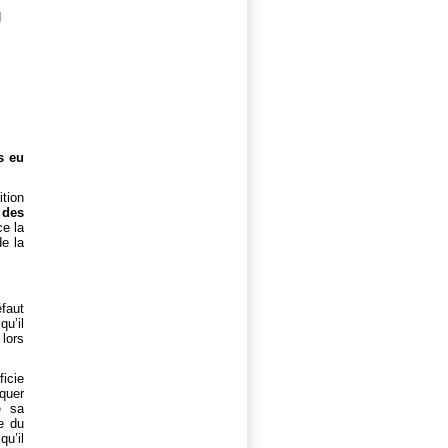
H
s eu
ition
 des
ce la
de la
éfaut
qu’il
 lors
ficie
oquer
e sa
e du
qu’il