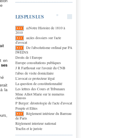
tion
ue
LES PLUS LUS
a)Notre Histoire de 1810 à
2010
aa)les dossiers sur l'acte
d'avocat
ait
De l'absolutisme ordinal par PA
IWEINS
Droits de l Europe
t en
Europe consultations publiques
e
ses
J R Farthouat sur l'avenir du CNB
l'abus de visite domicilaire
rmé
L'avocat ce protecteur légal
La question de constitutionnalité
rait
Les lettres des Cours et Tribunaux
à la
Mme Alliot Marie sur le numerus
clausus
P Berger: déontologie de l'acte d'avocat
Peuple et Elites
Réglement intérieur du Barreau
urs,
de Paris
Réglement interieur national
Tracfin et le juriste