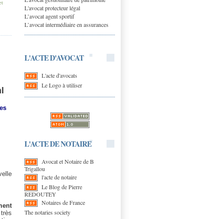
et
L'avocat protecteur légal
L’avocat agent sportif
L’avocat intermédiaire en assurances
L'ACTE D'AVOCAT
L'acte d'avocats
Le Logo à utiliser
l
es
L'ACTE DE NOTAIRE
Avocat et Notaire de B
Trigallou
elle
l'acte de notaire
Le Blog de Pierre
REDOUTEY
Notaires de France
ment
The notaries society
très