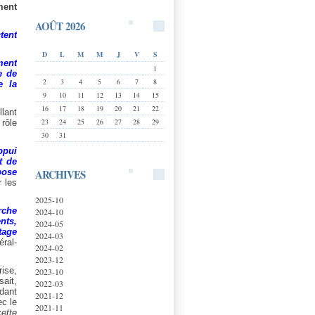
ment
AOÛT 2026
tent
D
L
M
M
J
V
S
ment
1
e de
2
3
4
5
6
7
8
e la
9
10
11
12
13
14
15
16
17
18
19
20
21
22
llant
23
24
25
26
27
28
29
 rôle
30
31
ppui
t de
ARCHIVES
pose
r les
2025-10
rche
2024-10
nts,
2024-05
tage
2024-03
éral-
2024-02
2023-12
rise,
2023-10
sait,
2022-03
ndant
2021-12
ec le
2021-11
cette