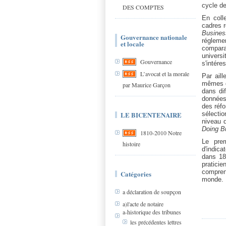
cycle de
DES COMPTES
En coll
cadres r
Busine
Gouvernance nationale
régleme
et locale
compara
univers
Gouvernance
s'intére
L’avocat et la morale
Par aill
mêmes d
par Maurice Garçon
dans di
données 
des réf
LE BICENTENAIRE
sélectio
niveau d
Doing B
1810-2010 Notre
Le pre
histoire
d'indica
dans 185
pratici
compren
Catégories
monde.
a déclaration de soupçon
a)l'acte de notaire
a-historique des tribunes
les précédentes lettres