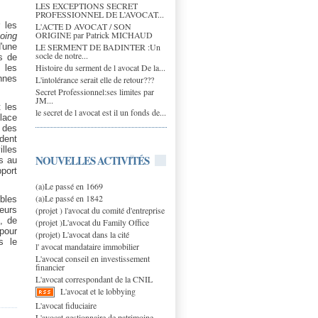
LES EXCEPTIONS SECRET
PROFESSIONNEL DE L’AVOCAT...
 les
L'ACTE D AVOCAT / SON
ORIGINE par Patrick MICHAUD
oing
LE SERMENT DE BADINTER :Un
'une
socle de notre...
s de
Histoire du serment de l avocat De la...
 les
nnes
L'intolérance serait elle de retour???
Secret Professionnel:ses limites par
JM...
t les
le secret de l avocat est il un fonds de...
lace
 des
ndent
lles
NOUVELLES ACTIVITÉS
es au
pport
(a)Le passé en 1669
(a)Le passé en 1842
bles
(projet ) l'avocat du comité d'entreprise
teurs
s, de
(projet )L'avocat du Family Office
pour
(projet) L'avocat dans la cité
s le
l' avocat mandataire immobilier
L'avocat conseil en investissement
financier
L'avocat correspondant de la CNIL
L'avocat et le lobbying
L'avocat fiduciaire
L'avocat gestionnaire de patrimoine