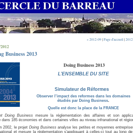
« 2012-09
|
Page d'accueil
|
2012
/2012
ng Business 2013
Doing Business 2013
L’ENSEMBLE DU SITE
Simulateur de Réformes
Observer l’impact des reformes dans les domaines
étudiés par Doing Business
.
Quelle est donc la place de la FRANCE
jet Doing Business
mesure la réglementation des affaires et son applica
e dans 185 économies et dans certaines villes au niveau infranational et régio
n 2002, le projet
Doing Business
analyse les petites et moyennes entreprise
ational et mesure la réglementation s'appliquant à celles-ci tout au long de