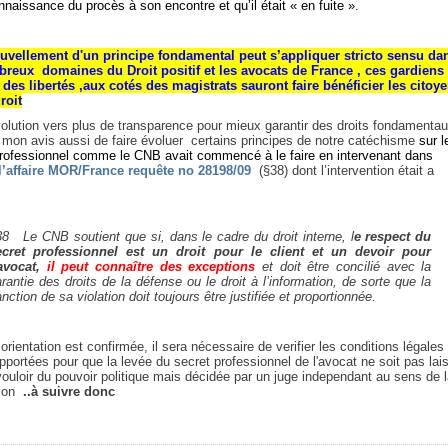
nnaissance du procès à son encontre et qu’il était « en fuite ».
uvellement d'un principe fondamental peut s’appliquer stricto sensu da
reux domaines du Droit positif et les avocats de France , ces gardien
 des libertés ,aux cotés des magistrats sauront faire bénéficier les citoy
roit
olution vers plus de transparence pour mieux garantir des droits fondamenta
 mon avis aussi de faire évoluer certains principes de notre catéchisme
sur l
professionnel comme le CNB avait commencé à le faire en intervenant dans
l’affaire MOR/France requête no 28198/09
(§38) dont l’intervention était a
8 Le CNB soutient que si, dans le cadre du droit interne, l
e respect du
ecret professionnel est un droit pour le client et un devoir pour
’avocat,
il peut connaître des exceptions
et doit être concilié avec la
rantie des droits de la défense ou le droit à l’information, de sorte que la
nction de sa violation doit toujours être justifiée et proportionnée.
 orientation est confirmée, il sera nécessaire de verifier les conditions légales
pportées pour que la levée du secret professionnel de l'avocat ne soit pas lai
ouloir du pouvoir politique mais décidée par un juge independant au sens de 
tion
..à suivre donc