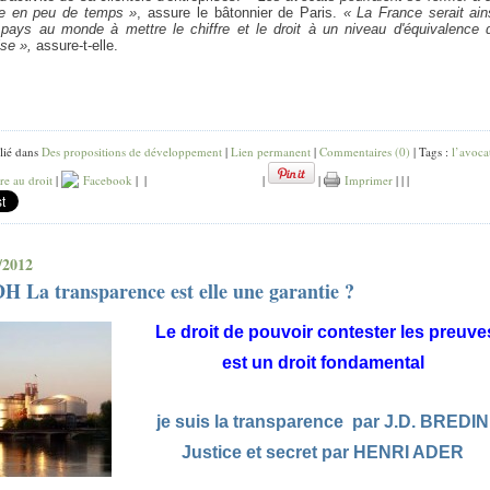
e en peu de temps »
, assure le bâtonnier de Paris.
« La France serait ain
 pays au monde à mettre le chiffre et le droit à un niveau d'équivalence 
ise »,
assure-t-elle.
lié dans
Des propositions de développement
|
Lien permanent
|
Commentaires (0)
| Tags :
l’avoca
e au droit
|
Facebook
|
|
|
|
Imprimer
|
|
|
/2012
 La transparence est elle une garantie ?
Le droit de pouvoir contester les preuve
est un droit fondamental
je suis la transparence par J.D. BREDIN
Justice et secret par HENRI ADER