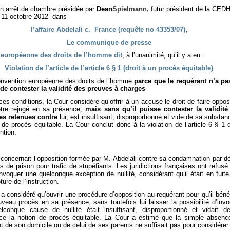
n arrêt de chambre présidée par
Dean
Spielmann,
futur président de la CED
e 11 octobre 2012 dans
l’affaire Abdelali c. France (requête no 43353/07)
,
Le communique de presse
 européenne des droits de l’homme dit
, à l’unanimité, qu’il y a eu :
Violation de l’article de l’article 6 § 1 (droit à un procès équitable)
onvention européenne des droits de l’homme
parce que le requérant n’a pa
t de contester la validité des preuves à charges
es conditions, la Cour considère qu’offrir à un accusé le droit de faire oppos
être rejugé en sa présence,
mais sans qu’il puisse contester la validité
es retenues contre
lui, est insuffisant, disproportionné et vide de sa substan
 de procès équitable. La Cour conclut donc à la violation de l’article 6 § 1 
ntion.
e concernait l’opposition formée par M. Abdelali contre sa condamnation par d
s de prison pour trafic de stupéfiants. Les juridictions françaises ont refusé 
nvoquer une quelconque exception de nullité, considérant qu’il était en fuite
ture de l’instruction.
a considéré qu’ouvrir une procédure d’opposition au requérant pour qu’il béné
veau procès en sa présence, sans toutefois lui laisser la possibilité d’inv
lconque cause de nullité était insuffisant, disproportionné et vidait d
ce la notion de procès équitable. La Cour a estimé que la simple absenc
t de son domicile ou de celui de ses parents ne suffisait pas pour considérer 