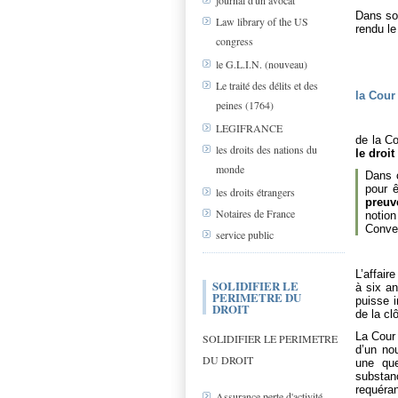
journal d'un avocat
Dans so
Law library of the US
rendu l
congress
le G.L.I.N. (nouveau)
Le traité des délits et des
la Cour
peines (1764)
LEGIFRANCE
de la C
les droits des nations du
le droi
monde
Dans c
pour 
les droits étrangers
preuv
Notaires de France
notion
Conve
service public
L’affair
SOLIDIFIER LE
à six an
PERIMETRE DU
puisse i
DROIT
de la clô
La Cour 
SOLIDIFIER LE PERIMETRE
d’un nou
DU DROIT
une que
substan
requéran
Assurance perte d'activité