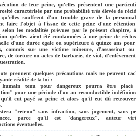
xécution de leur peine, qu'elles présentent une particul
osité caractérisée par une probabilité très élevée de réci
 qu'elles souffrent d'un trouble grave de la personnali
t faire l'objet à l'issue de cette peine d'une rétention
é selon les modalités prévues par le présent chapitre, à
tion qu'elles aient été condamnées à une peine de réclus
nelle d'une durée égale ou supérieure à quinze ans pour 
s, commis sur une victime mineure, d'assassinat ou
e, de torture ou actes de barbarie, de viol, d'enlèvemen
uestration.
ots prennent quelques précautions mais ne peuvent cac
ayante réalité de la loi :
re humain tenu pour dangereux pourra être placé
ntion" pour une période d'un an reconductible indéfinime
 qu'il eut payé sa peine et alors qu'il eut dû retrouver
é.
estera "retenu" sans infraction, sans jugement, sans pe
oncée, parce qu'il est "dangereux", auteur virt
actions éventuelles.