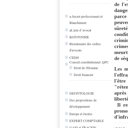
de l'e
danger
parce
a-Secret professionnel et
peuven
Blanchiment
sûret
aL'acte d 'avocat
condi
BATONNIER
crimi
Bicentenaire des ordres
crime
d'avocats
meurtr
CEDH
de séq
Conseil constitutionnel: QPC
Droit de l'Homme
Les m
l'effr
Droit financier
l'êt
"réte
après
DEONTOLOGIE
libert
Des propositions de
Il r
développement
pron
Europe et Justice
d'infr
EXPERT COMPTABLE
GAFI et TRACFIN