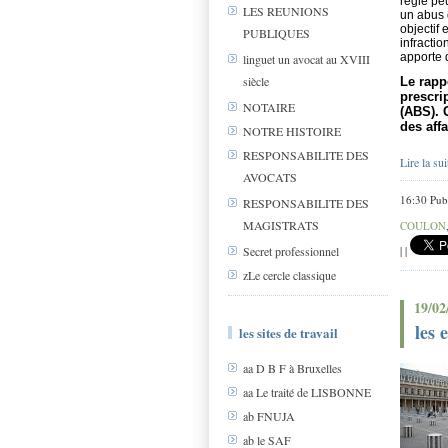
règle pe
LES REUNIONS
un abus 
objectif 
PUBLIQUES
infracti
apporte 
linguet un avocat au XVIII
siècle
Le rapp
prescri
NOTAIRE
(ABS). 
des affa
NOTRE HISTOIRE
RESPONSABILITE DES
Lire la sui
AVOCATS
16:30 Pub
RESPONSABILITE DES
MAGISTRATS
COULON
|
|
Secret professionnel
zLe cercle classique
19/02
les 
les sites de travail
aa D B F à Bruxelles
aa Le traité de LISBONNE
ab FNUJA
ab le SAF