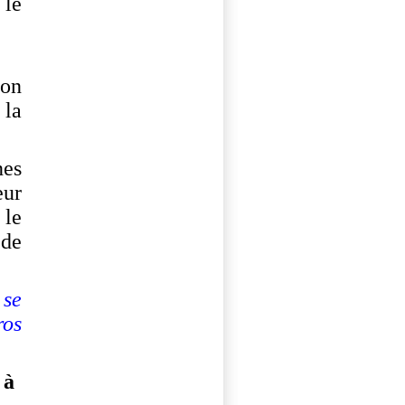
 le
ion
 la
es
eur
 le
 de
 se
ros
 à