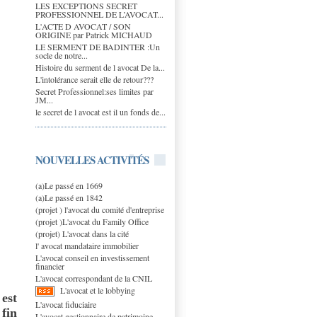
LES EXCEPTIONS SECRET
PROFESSIONNEL DE L’AVOCAT...
L'ACTE D AVOCAT / SON
ORIGINE par Patrick MICHAUD
LE SERMENT DE BADINTER :Un
socle de notre...
Histoire du serment de l avocat De la...
L'intolérance serait elle de retour???
Secret Professionnel:ses limites par
JM...
le secret de l avocat est il un fonds de...
NOUVELLES ACTIVITÉS
(a)Le passé en 1669
(a)Le passé en 1842
(projet ) l'avocat du comité d'entreprise
(projet )L'avocat du Family Office
(projet) L'avocat dans la cité
l' avocat mandataire immobilier
L'avocat conseil en investissement
financier
L'avocat correspondant de la CNIL
L'avocat et le lobbying
 est
L'avocat fiduciaire
 fin
L'avocat gestionnaire de patrimoine