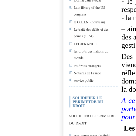
- le
journal d'un avocat
Law library of the US
resp
congress
- la 
le G.L.I.N. (nouveau)
– ai
Le traité des délits et des
des a
peines (1764)
gesti
LEGIFRANCE
les droits des nations du
Des
monde
vien
les droits étrangers
réfl
Notaires de France
doma
service public
la do
SOLIDIFIER LE
A ce 
PERIMETRE DU
DROIT
port
pour
SOLIDIFIER LE PERIMETRE
DU DROIT
Les
Assurance perte d'activité