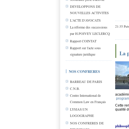
DEVELOPPONS DE
NOUVELLES ACTIVITES
L'ACTE D'AVOCATS
21:35 Pub
La réforme des successions
par H.POIVEY LECLERCQ
Rapport COINTAT
Rapport sur l'acte sous
La p
signature juridique
NOS CONFRERES
BARREAU DE PARIS
C.N.B.
académ
Centre International de
program
Common Law en Français
Cette re
LYSIAS:UN
qualité 
LOGOGRAPHE
NOS CONFRERES DE
philosop