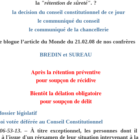
la
"rétention de sûreté"
. ?
la decision du conseil constitutionnel de ce jour
le communiqué du conseil
le communiqué de la chancellerie
e blogue l’article du Monde du 21.02.08 de nos confrères
BREDIN et SUREAU
Après la rétention préventive
pour soupçon de récidive
Bientôt la délation obligatoire
pour soupçon de délit
ossier législatif
loi votée déférée au Conseil Constitutionnel
706-53-13
. –
À titre exceptionnel, les personnes dont il
, à l'issue d'un réexamen de leur situation intervenant à la