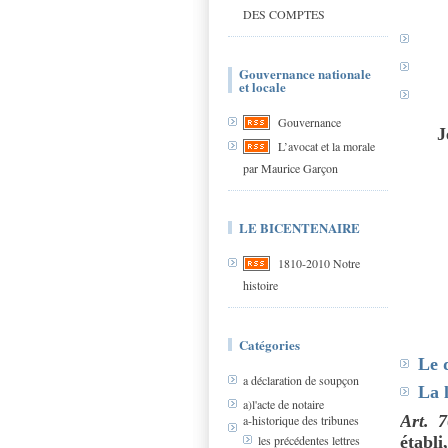
DES COMPTES
Gouvernance nationale
et locale
Gouvernance
J
L’avocat et la morale
par Maurice Garçon
LE BICENTENAIRE
1810-2010 Notre
histoire
Catégories
Le d
a déclaration de soupçon
La 
a)l'acte de notaire
Art. 
a-historique des tribunes
établi
les précédentes lettres