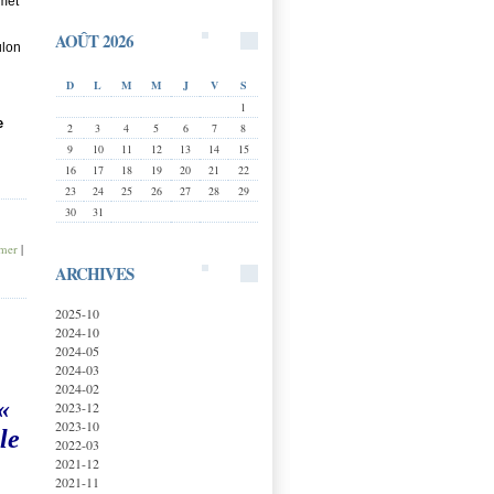
mmet
AOÛT 2026
ulon
D
L
M
M
J
V
S
1
e
2
3
4
5
6
7
8
9
10
11
12
13
14
15
16
17
18
19
20
21
22
23
24
25
26
27
28
29
30
31
mer
|
ARCHIVES
2025-10
2024-10
2024-05
2024-03
2024-02
«
2023-12
2023-10
le
2022-03
2021-12
2021-11