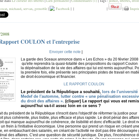
lié dans
Le curseur des libertés
|
Lien permanent
|
Commentaires (1)
| Tags :
justice
,
libertés
,
droit
vocat
,
michaud
,
servan
,
grenoble
|
Facebook
|
|
|
|
Impri
/2008
Rapport COULON et l'entreprise
Envoyer cette note
|
La garde des Sceaux annonce dans « Les Echos » du 20 février 2008
qu'elle reprendra la quasi-totalité des propositions du rapport Coulon 
la dépénalisation de la vie des affaires qui lui est remis aujourd'hui. P
la première fois, elle présente ses principales pistes de travail en mati
de droit économique et financier.
LE RAPPORT COULON
Le président de la République a souhaité,
lors de l'université
Medef de l'automne, lutter contre « une pénalisation excessiv
du droit des affaires ».
(cliquer) Le rapport qui vous est remis
aujourd'hui va-t-il assez loin en ce sens ?
t du président de la République s'inscrit dans l'objectif de réformer la justice pour
oit plus cohérente, plus lisible, plus efficace et plus rapide. Le droit pénal des affair
oit qui manque aujourd'hui de cohérence, de lisibilité et donc d'efficacité. Le droit n
e un frein à l'initiative économique. Une personne qui prend un risque en créant un
se, en embauchant des salariés, en créant de l'activité ne doit pas être découragée 
pénal des affaires. C'est une question de sécurité juridique. De plus, l'incohérence d