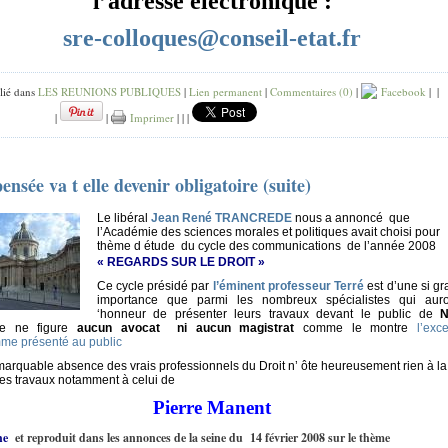
l’adresse électronique :
sre-colloques@conseil-etat.fr
lié dans
LES REUNIONS PUBLIQUES
|
Lien permanent
|
Commentaires (0)
|
Facebook
|
|
|
|
Imprimer
|
|
|
ensée va t elle devenir obligatoire (suite)
L
e libéral
Jean René TRANCREDE
nous a annoncé
que
l’Académie des sciences morales et politiques avait choisi pour
thème d étude
du cycle des communications
de l’année 2008
« REGARDS SUR LE DROIT »
Ce cycle présidé par
l’éminent professeur Terré
est d’une si g
importance que parmi les nombreux spécialistes qui auro
‘honneur de présenter leurs travaux devant le public de
N
ie ne figure
aucun avocat
ni aucun magistrat
comme le montre
l’exce
me présenté au public
marquable absence des vrais professionnels du Droit n’ ôte heureusement rien à la
des travaux notamment à celui de
Pierre Manent
he
et reproduit dans les annonces de la seine du
14 février 2008 sur le thème