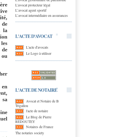
ière
L'avocat protecteur légal
L’avocat agent sportif
dive
L’avocat intermédiaire en assurances
té,
 de
 la
L'ACTE D'AVOCAT
ion
les
L'acte d'avocats
 de
Le Logo à utiliser
t ou
her
 en
L'ACTE DE NOTAIRE
nt,
 sa
Avocat et Notaire de B
Trigallou
l'acte de notaire
ine
Le Blog de Pierre
uel
REDOUTEY
Notaires de France
The notaries society