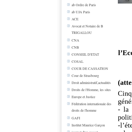
ab Ordre de Paris
ab UJA Paris
ACE
Avocat et Notaire de B
TRIGALLOU
CNA
CNB
l’Ec
CONSEIL D'ETAT
COSAL
COUR DE CASSATION
Cour de Strasbourg
(att
Droit administratif,actualités
Droits de l'Homme, les sites
Cinq
Europe et Justice
géné
Fédération internationale des
- la
droits de l'homme
polit
GAFI
-l’é
Institut Maurice Garçon