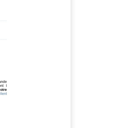
rande
nt l
otre
llent