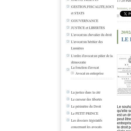
17:20 Pub
GESTION,FISCALITE,SOCIAL
homme
,
a
et STATS
|
|
GOUVERNANCE
JUSTICE et LIBERTES
20/02
L'avocat:un chevalier du droit
LE 
L'avocat:un héritier des
Lumières
L'ordre d'avocat:un pilier de la
démocratie
La fonction d'avocat
Avocat en entreprise
La justice dans la cité
Le curseur des libertés
Le périmètre du Droit
Le souhai
qu'elle s
Le PETIT PRINCE
est un dr
peut êtr
Les dossiers législatifs
entrepri
concernant les avocats
le droit 