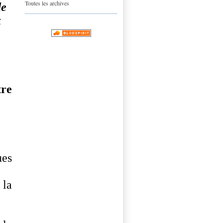
Toutes les archives
de
x
tre
ues
 la