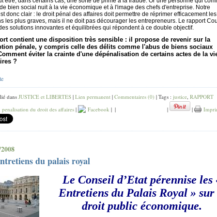
ut être, dans certains cas, une sorte de prime à la fraude. Or une personne qui co
de bien social nuit à la vie économique et à l'image des chefs d'entreprise. Notre
est donc clair : le droit pénal des affaires doit permettre de réprimer efficacement les
ons les plus graves, mais il ne doit pas décourager les entrepreneurs. Le rapport Co
des solutions innovantes et équilibrées qui répondent à ce double objectif.
ort contient une disposition très sensible : il propose de revenir sur la
ption pénale, y compris celle des délits comme l'abus de biens sociaux
Comment éviter la crainte d'une dépénalisation de certains actes de la vi
ires ?
te
lié dans
JUSTICE et LIBERTES
|
Lien permanent
|
Commentaires (0)
| Tags :
justice
,
RAPPORT
,
penalisation du droit des affaires
|
Facebook
|
|
|
|
Impri
/2008
entretiens du palais royal
Le Conseil d’Etat pérennise les 
Entretiens du Palais Royal » sur 
droit public économique.