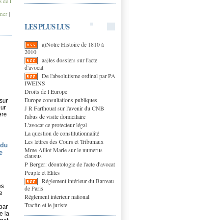
s de l
mer
|
LES PLUS LUS
a)Notre Histoire de 1810 à
2010
aa)les dossiers sur l'acte
d'avocat
De l'absolutisme ordinal par PA
IWEINS
Droits de l Europe
Europe consultations publiques
sur
J R Farthouat sur l'avenir du CNB
our
ère
l'abus de visite domicilaire
L'avocat ce protecteur légal
La question de constitutionnalité
Les lettres des Cours et Tribunaux
 du
Mme Alliot Marie sur le numerus
e
clausus
P Berger: déontologie de l'acte d'avocat
Peuple et Elites
Réglement intérieur du Barreau
es
de Paris
e
Réglement interieur national
e
Tracfin et le juriste
par
e la