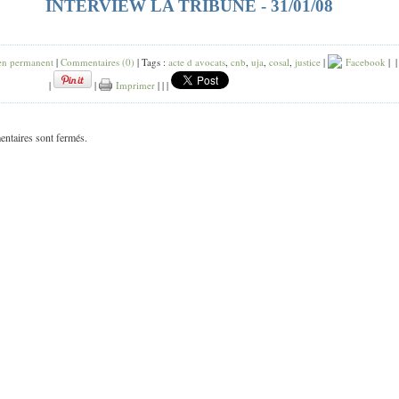
INTERVIEW
LA TRIBUNE
-
31/01/08
en permanent
|
Commentaires (0)
| Tags :
acte d avocats
,
cnb
,
uja
,
cosal
,
justice
|
Facebook
|
|
|
|
Imprimer
|
|
|
ntaires sont fermés.