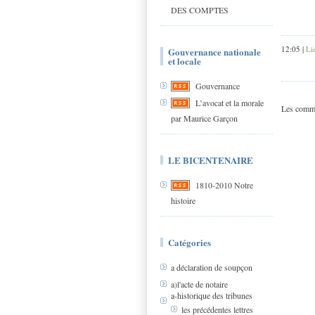
DES COMPTES
12:05 |
Li
Gouvernance nationale
et locale
Gouvernance
L’avocat et la morale
Les comme
par Maurice Garçon
LE BICENTENAIRE
1810-2010 Notre
histoire
Catégories
a déclaration de soupçon
a)l'acte de notaire
a-historique des tribunes
les précédentes lettres