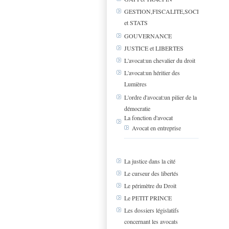
GESTION,FISCALITE,SOCIAL
et STATS
GOUVERNANCE
JUSTICE et LIBERTES
L'avocat:un chevalier du droit
L'avocat:un héritier des
Lumières
L'ordre d'avocat:un pilier de la
démocratie
La fonction d'avocat
Avocat en entreprise
La justice dans la cité
Le curseur des libertés
Le périmètre du Droit
Le PETIT PRINCE
Les dossiers législatifs
concernant les avocats