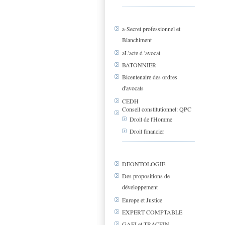
a-Secret professionnel et
Blanchiment
aL'acte d 'avocat
BATONNIER
Bicentenaire des ordres
d'avocats
CEDH
Conseil constitutionnel: QPC
Droit de l'Homme
Droit financier
DEONTOLOGIE
Des propositions de
développement
Europe et Justice
EXPERT COMPTABLE
GAFI et TRACFIN