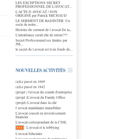
LES EXCEPTIONS SECRET
PROFESSIONNEL DE L’AVOCAT...
L'ACTE D AVOCAT / SON
ORIGINE par Patrick MICHAUD
LE SERMENT DE BADINTER :Un
socle de notre...
Histoire du serment de l avocat De la...
L'intolérance serait elle de retour???
Secret Professionnel:ses limites par
JM...
le secret de l avocat est il un fonds de...
NOUVELLES ACTIVITÉS
(a)Le passé en 1669
(a)Le passé en 1842
(projet ) l'avocat du comité d'entreprise
(projet )L'avocat du Family Office
(projet) L'avocat dans la cité
l' avocat mandataire immobilier
L'avocat conseil en investissement
financier
L'avocat correspondant de la CNIL
L'avocat et le lobbying
L'avocat fiduciaire
L'avocat gestionnaire de patrimoine