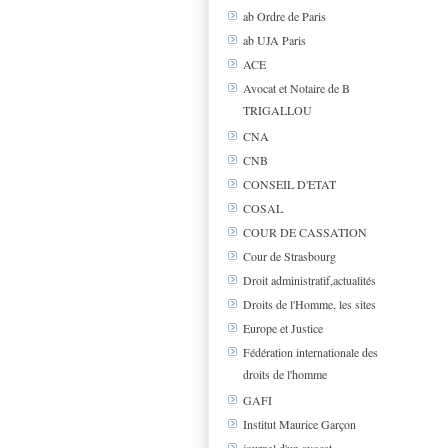
ab Ordre de Paris
ab UJA Paris
ACE
Avocat et Notaire de B
TRIGALLOU
CNA
CNB
CONSEIL D'ETAT
COSAL
COUR DE CASSATION
Cour de Strasbourg
Droit administratif,actualités
Droits de l'Homme, les sites
Europe et Justice
Fédération internationale des
droits de l'homme
GAFI
Institut Maurice Garçon