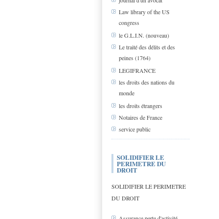
journal d'un avocat
Law library of the US
congress
le G.L.I.N. (nouveau)
Le traité des délits et des
peines (1764)
LEGIFRANCE
les droits des nations du
monde
les droits étrangers
Notaires de France
service public
SOLIDIFIER LE
PERIMETRE DU
DROIT
SOLIDIFIER LE PERIMETRE
DU DROIT
Assurance perte d'activité