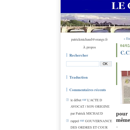
« Eu
patrickmichaud@orange.fr
04/02
À propos
C.
Rechercher
Traduction
Commentaires récents
sur
le début
L'ACTE D
AVOCAT / SON ORIGINE
pour 
par Patrick MICHAUD
même 
sur
rappel
GOUVERNANCE
-
DES ORDRES ET COUR