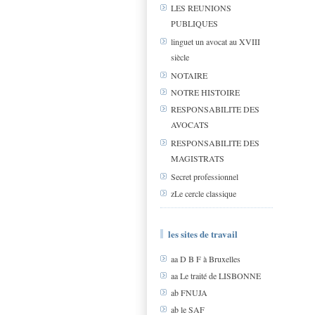
LES REUNIONS
PUBLIQUES
linguet un avocat au XVIII
siècle
NOTAIRE
NOTRE HISTOIRE
RESPONSABILITE DES
AVOCATS
RESPONSABILITE DES
MAGISTRATS
Secret professionnel
zLe cercle classique
les sites de travail
aa D B F à Bruxelles
aa Le traité de LISBONNE
ab FNUJA
ab le SAF