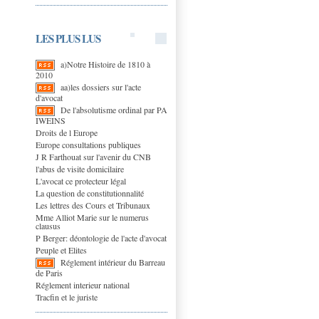
LES PLUS LUS
a)Notre Histoire de 1810 à
2010
aa)les dossiers sur l'acte
d'avocat
De l'absolutisme ordinal par PA
IWEINS
Droits de l Europe
Europe consultations publiques
J R Farthouat sur l'avenir du CNB
l'abus de visite domicilaire
L'avocat ce protecteur légal
La question de constitutionnalité
Les lettres des Cours et Tribunaux
Mme Alliot Marie sur le numerus
clausus
P Berger: déontologie de l'acte d'avocat
Peuple et Elites
Réglement intérieur du Barreau
de Paris
Réglement interieur national
Tracfin et le juriste