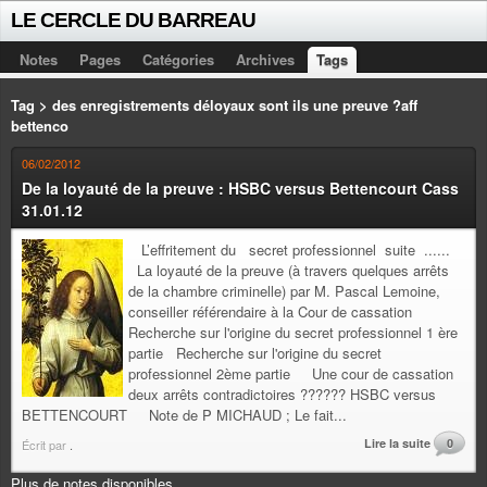
LE CERCLE DU BARREAU
Notes
Pages
Catégories
Archives
Tags
Tag > des enregistrements déloyaux sont ils une preuve ?aff
bettenco
06/02/2012
De la loyauté de la preuve : HSBC versus Bettencourt Cass
31.01.12
L’effritement du secret professionnel suite ......
La loyauté de la preuve (à travers quelques arrêts
de la chambre criminelle) par M. Pascal Lemoine,
conseiller référendaire à la Cour de cassation
Recherche sur l'origine du secret professionnel 1 ère
partie Recherche sur l'origine du secret
professionnel 2ème partie Une cour de cassation
deux arrêts contradictoires ?????? HSBC versus
BETTENCOURT Note de P MICHAUD ; Le fait...
Lire la suite
0
Écrit par
.
Plus de notes disponibles.