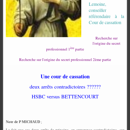
Lemoine,
conseiller
référendaire à la
Cour de cassation
Recherche sur
l'origine du secret
ère
professionnel 1
partie
Recherche sur l'origine du secret professionnel 2ème partie
Une cour de cassation
deux arrêts contradictoires ??????
HSBC versus BETTENCOURT
Note de P MICHAUD
;
Le fait que ces deux arrêts
de principe -
en apparence contradictoires -
sur