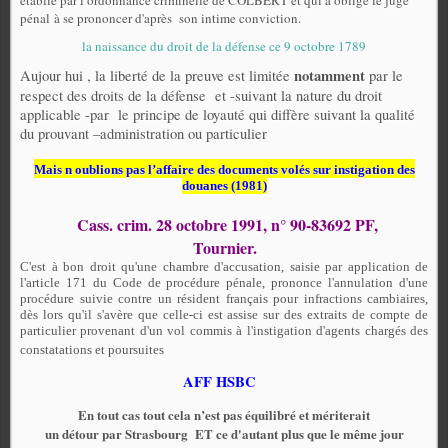
pénal à se prononcer d'après son intime conviction.
la naissance du droit de la défense ce 9 octobre 1789
notamment
Aujour hui , la liberté de la preuve est limitée
par le
respect des droits de la défense
et -suivant la nature du droit
applicable -par
le principe de loyauté qui diffère suivant la qualité
du prouvant –administration ou particulier
Mais n oublions pas l’affaire des documents volés sur instigation des
douanes (1981)
Cass. crim. 28 octobre 1991, n° 90-83692 PF,
Tournier.
C'est à bon droit qu'une chambre d'accusation, saisie par application de
l'article 171 du Code de procédure pénale, prononce l'annulation d'une
procédure suivie contre un résident français pour infractions cambiaires,
dès lors qu'il s'avère que celle-ci est assise sur des extraits de compte de
particulier provenant d'un vol commis à l'instigation d'agents chargés des
constatations et poursuites
AFF HSBC
En tout cas tout cela n’est pas équilibré et mériterait
un détour par Strasbourg ET ce d'autant plus que le même jour