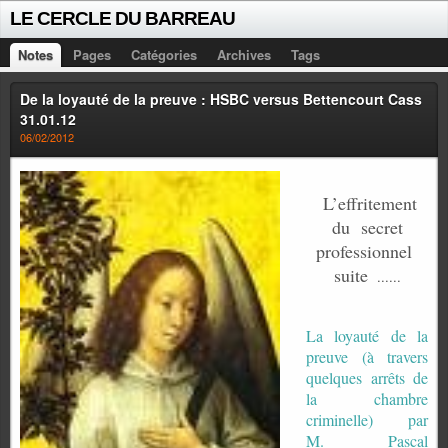
LE CERCLE DU BARREAU
Notes
Pages
Catégories
Archives
Tags
De la loyauté de la preuve : HSBC versus Bettencourt Cass
31.01.12
06/02/2012
L’effritement
du
secret
professionnel
suite
......
La loyauté de la
preuve (à travers
quelques arrêts de
la chambre
criminelle) par
M. Pascal