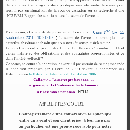
deux affaires à forte signification publique aient été rendus le même jour
n'
est il pas un signal fort de la cour de cassation sur sa recherche d’une
NOUVELLE
approche sur
la nature du secret de l’avocat.
ère
Pour la cour, et à la suite de plusieurs arrêts récents, (
Cass 1
Civ
22
le secret de l’avocat n’aurait plus ce
septembre 2011, 10-21219,
)
caractère absolument absolu que nous nous faisons plaisir à réciter.
Le secret ne serait il pas un des Droits de l’Homme c'est-à-dire un Droit
certes mais avec des obligations et des contraintes proportionnées et ce
dans l’intérêt collectif ?
Ce secret, en cours d’élaboration, ne serait il pas entrain de se rapprocher de
la définition proposée par J Forni en 2000 devant la conférence des
Bâtonniers ou
le Batonnier Ader devant l'Institut en 2006....
Colloque « Le secret professionnel »,
organisé par la Conférence des bâtonniers
à l'Assemblée nationale
HTLM
Aff BETTENCOURT
L’enregistrement d’une conversation téléphonique
entre un avocat et son client prise
à leur insu par
un particulier est une preuve recevable pour notre