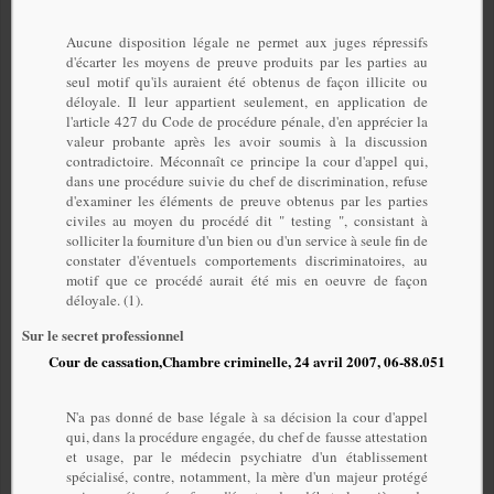
Aucune disposition légale ne permet aux juges répressifs
d'écarter les moyens de preuve produits par les parties au
seul motif qu'ils auraient été obtenus de façon illicite ou
déloyale. Il leur appartient seulement, en application de
l'
article
427
du
Code
de
procédure
pénale
, d'en apprécier la
valeur probante après les avoir soumis à la discussion
contradictoire. Méconnaît ce principe la cour d'appel qui,
dans une
procédure
suivie du chef de discrimination, refuse
d'examiner les éléments de preuve obtenus par les parties
civiles au moyen du procédé dit " testing ", consistant à
solliciter la fourniture d'un bien ou d'un service à seule fin de
constater d'éventuels comportements discriminatoires, au
motif que ce procédé aurait été mis en oeuvre de façon
déloyale. (1).
Sur le secret professionnel
Cour de cassation,Chambre criminelle, 24 avril 2007, 06-88.051
N'a pas donné de base légale à sa décision la cour d'appel
qui, dans la procédure engagée, du chef de fausse attestation
et usage, par le médecin psychiatre d'un établissement
spécialisé, contre, notamment, la mère d'un majeur protégé