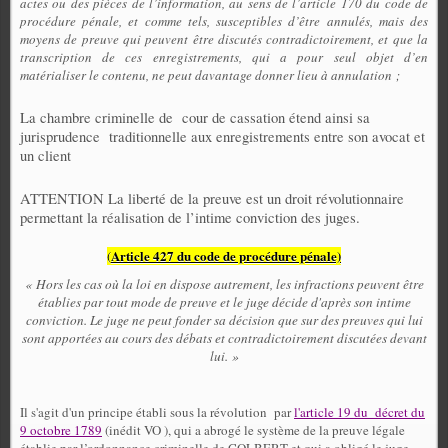
actes ou des pièces de l’information, au sens de l’article 170 du code de
procédure pénale, et comme tels, susceptibles d’être annulés, mais des
moyens de preuve qui peuvent être discutés contradictoirement, et que la
transcription de ces enregistrements, qui a pour seul objet d’en
matérialiser le contenu, ne peut davantage donner lieu à annulation ;
La chambre criminelle de
cour de cassation étend ainsi sa
jurisprudence
traditionnelle aux enregistrements entre son avocat et
un client
ATTENTION La liberté de la preuve est un droit révolutionnaire
permettant la réalisation de l’intime conviction des juges.
Article 427 du code de procédure pénale)
(
« Hors les cas où la loi en dispose autrement, les infractions peuvent être
établies par tout mode de preuve et le juge décide d'après son intime
conviction. Le juge ne peut fonder sa décision que sur des preuves qui lui
sont apportées au cours des débats et contradictoirement discutées devant
lui. »
Il s'agit d'un principe établi sous la révolution par
l'article 19 du décret du
9 octobre 1789
(inédit VO ), qui a abrogé le système de la preuve légale
établie par l’ordonnance criminelle de COLBERT et qui a obligé le juge