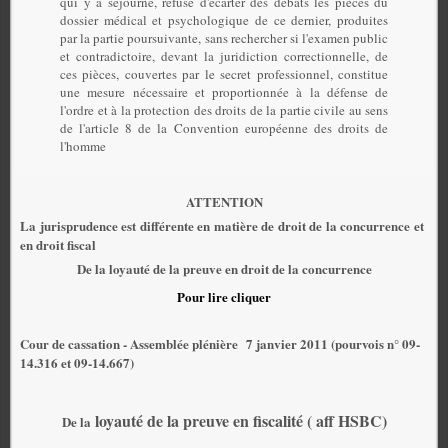
qui y a séjourné, refuse d'écarter des débats les pièces du
dossier médical et psychologique de ce dernier, produites
par la partie poursuivante, sans rechercher si l'examen public
et contradictoire, devant la juridiction correctionnelle, de
ces pièces, couvertes par le
secret professionnel
, constitue
une mesure nécessaire et proportionnée à la défense de
l'ordre et à la protection des droits de la partie civile au sens
de l'article 8 de la Convention européenne des droits de
l'homme
ATTENTION
La jurisprudence est différente en matière de droit de la concurrence et
en droit fiscal
De la loyauté de la preuve en droit de la concurrence
Pour lire cliquer
Cour de cassation - Assemblée plénière
7 janvier 2011 (pourvois n° 09-
14.316 et 09-14.667)
loyauté de la preuve en fiscalité ( aff HSBC)
De la