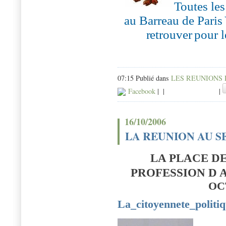
T
outes le
au Barreau de Paris
r
et
r
ouver
pour 
07:15 Publié dans
LES REUNIONS
Facebook
|
|
|
16/10/2006
LA REUNION AU S
LA PLACE D
PROFESSION D 
OC
La_citoyennete_politiq