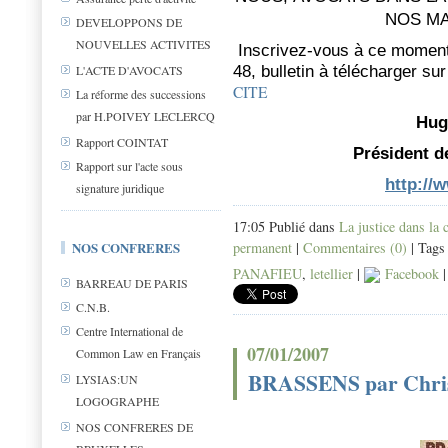
NOS MA
DEVELOPPONS DE
NOUVELLES ACTIVITES
Inscrivez-vous à ce moment 
48, bulletin à télécharger sur
L'ACTE D'AVOCATS
CITE
La réforme des successions
par H.POIVEY LECLERCQ
Hug
Rapport COINTAT
Président de
Rapport sur l'acte sous
http://w
signature juridique
17:05 Publié dans
La justice dans la c
permanent
|
Commentaires (0)
| Tags
NOS CONFRERES
PANAFIEU
,
letellier
|
Facebook
BARREAU DE PARIS
C.N.B.
Centre International de
07/01/2007
Common Law en Français
BRASSENS par Chris
LYSIAS:UN
LOGOGRAPHE
NOS CONFRERES DE