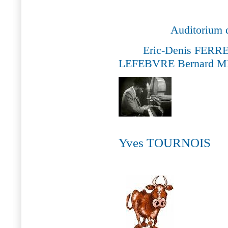
Auditorium 
Eric-Denis FERR
LEFEBVRE
Bernard 
Y
ves
T
OURNOIS