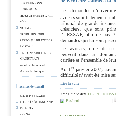
peuvent être soumis à la lo
LES REUNIONS
PUBLIQUES
Les demandes d’ouverture 
linguet un avocat au XVIII
avocats sont tellement nomb
siècle
tribunal de grande instan
NOTAIRE
créanciers, que sont pri
l’URSSAF, afin de pas êtr
NOTRE HISTOIRE
demandes qui lui sont prése
RESPONSABILITE DES
AVOCATS
Les avocats, objet de ce
RESPONSABILITE DES
peuvent dans un domaine 
MAGISTRATS
carrière et l’ensemble de leu
Secret professionnel
er
Au 1
janvier 2007, aucun
zLe cercle classique
difficulté n’avait été mise su
Lire la suite
les sites de travail
22:20 Publié dans
LES REUNIONS
aa D B F à Bruxelles
Facebook
|
|
|
aa Le traité de LISBONNE
ab FNUJA
ab le SAF