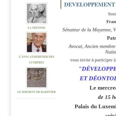
DEVELOPPEMENT 
Sous
Fra
LA DEFENSE
Sénateur de la Mayenne, Vi
Pat
Avocat, Ancien membre 
Natio
L'AVOCAT:HERITIER DES
vous invite à participer 
LUMIERES
"DÉVELOPP
ET DÉONTOL
Le mercre
LE SERMENT DE BADINTER
de 15 h
Palais du Luxem
suiv