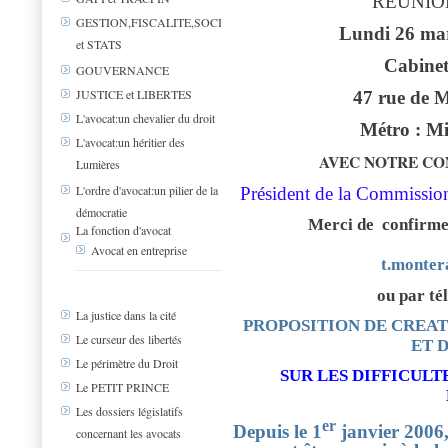
REUNIO
GESTION,FISCALITE,SOCIAL
Lundi 26 mar
et STATS
Cabine
GOUVERNANCE
JUSTICE et LIBERTES
47 rue de 
L'avocat:un chevalier du droit
Métro : M
L'avocat:un héritier des
AVEC NOTRE C
Lumières
L'ordre d'avocat:un pilier de la
Président de la Commission
démocratie
Merci de confirmer
La fonction d'avocat
Avocat en entreprise
t.monte
ou par té
La justice dans la cité
PROPOSITION DE CREAT
Le curseur des libertés
ET 
Le périmètre du Droit
SUR LES DIFFICULT
Le PETIT PRINCE
Les dossiers législatifs
er
Depuis le 1
janvier 2006,
concernant les avocats