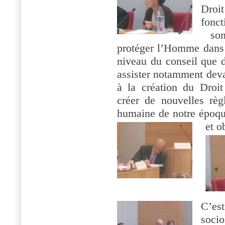
Droi
fonct
so
protéger l’Homme dans t
niveau du conseil que du
assister notamment deva
à la création du Droi
créer de nouvelles règ
humaine de notre époque
et o
C’es
soci