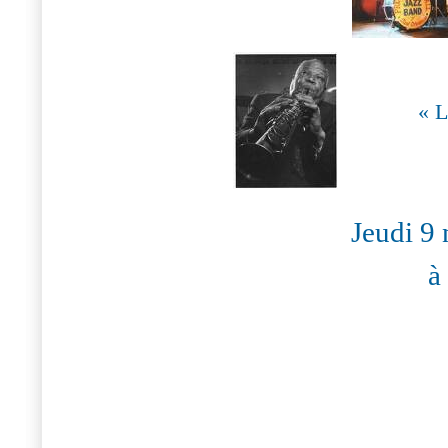
« 
Jeudi 9
à 