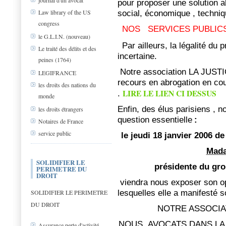
journal d'un avocat
pour proposer une solution a
social, économique , techniqu
Law library of the US
congress
NOS
SERVICES PUBLICS
le G.L.I.N. (nouveau)
Par ailleurs, la légalité du 
Le traité des délits et des
incertaine.
peines (1764)
Notre association LA JUST
LEGIFRANCE
recours en abrogation en cou
les droits des nations du
LIRE LE LIEN CI DESSUS
.
monde
Enfin, des élus parisiens , n
les droits étrangers
question essentielle
:
Notaires de France
service public
le jeudi 18 janvier 2006 d
Mada
SOLIDIFIER LE
présidente du gro
PERIMETRE DU
DROIT
viendra nous exposer son op
lesquelles elle a manifesté s
SOLIDIFIER LE PERIMETRE
DU DROIT
NOTRE ASSOCIA
NOUS, AVOCATS DANS LA
Assurance perte d'activité