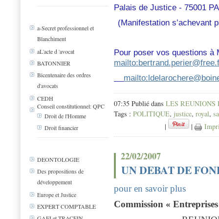
Palais de Justice - 75001 P
(Manifestation s’achevant pa
a-Secret professionnel et
Blanchiment
Pour poser vos questions à
aL'acte d 'avocat
mailto:bertrand.perier@free.f
BATONNIER
Bicentenaire des ordres
mailto:ldelarochere@boi
d'avocats
CEDH
07:35 Publié dans
LES REUNIONS
Conseil constitutionnel: QPC
Tags :
POLITIQUE
,
justice
,
royal
,
s
Droit de l'Homme
|
|
Impr
Droit financier
22/02/2007
DEONTOLOGIE
UN DEBAT DE FOND
Des propositions de
développement
pour en savoir plus
Europe et Justice
Commission « Entreprises 
EXPERT COMPTABLE
GAFI et TRACFIN