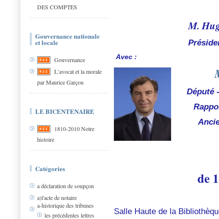
DES COMPTES
M. Hu
Gouvernance nationale
et locale
Préside
Avec :
Gouvernance
L’avocat et la morale
par Maurice Garçon
Député 
Rappo
LE BICENTENAIRE
Ancie
1810-2010 Notre
histoire
Catégories
de 
a déclaration de soupçon
a)l'acte de notaire
a-historique des tribunes
Salle Haute de la Bibliothèq
les précédentes lettres