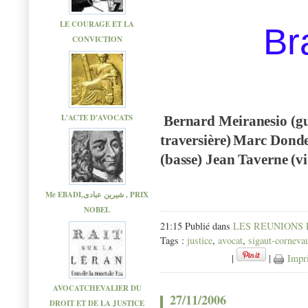
LE COURAGE ET LA
Br
CONVICTION
L'ACTE D'AVOCATS
Bernar
d
Meiranesi
o
(g
traversière)
Mar
c
Dond
(basse)
Jean Taverne (vi
Me EBADI,شیرین عبادی , PRIX
NOBEL
21:15 Publié dans
LES REUNIONS
Tags :
justice
,
avocat
,
sigaut-corneva
|
|
Impr
AVOCATCHEVALIER DU
27/11/2006
DROIT ET DE LA JUSTICE