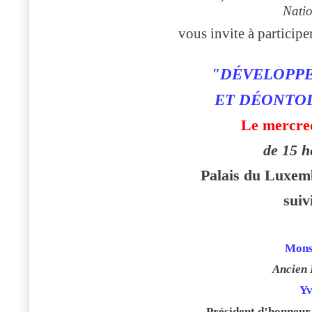
Natio
vous invite à participe
"DÉVELOPP
ET DÉONTOL
Le mercre
de 15 h
Palais du Luxem
suiv
Mons
Ancien 
Y
Président d’honneur