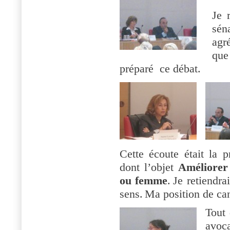
Je 
sén
agr
que
préparé
ce débat.
Cette écoute était la p
dont l’objet
Améliorer
ou femme
.
Je retiendra
sens.
Ma position de can
Tout
avoc