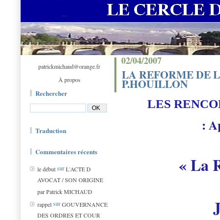
02/04/2007
patrickmichaud@orange.fr
LA REFORME DE LA
À propos
P.HOUILLON
Rechercher
LES RENCON
: A
Traduction
Commentaires récents
« La 
sur
le début
L'ACTE D
AVOCAT / SON ORIGINE
par Patrick MICHAUD
J
sur
rappel
GOUVERNANCE
DES ORDRES ET COUR