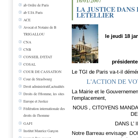
16/01/2007
ab Ordre de Paris
LA JUSTICE DANS L
ab UJA Paris
LETELLIER
ACE
Avocat et Notaire de B
TRIGALLOU
le jeudi 18 j
CNA
CNB
CONSEIL D'ETAT
présidente
COSAL
Le TGI de Paris va-t-il démén
COUR DE CASSATION
Cour de Strasbourg
L'ACTION DE V
Droit administratif,actualités
La Mairie et le Gouvernement
Droits de l'Homme, les sites
l'emplacement,
Europe et Justice
NOUS , CITOYENS MANDA
Fédération internationale des
DE
droits de l'homme
DANS L’
GAFI
Institut Maurice Garçon
Notre Barreau envisage
DO