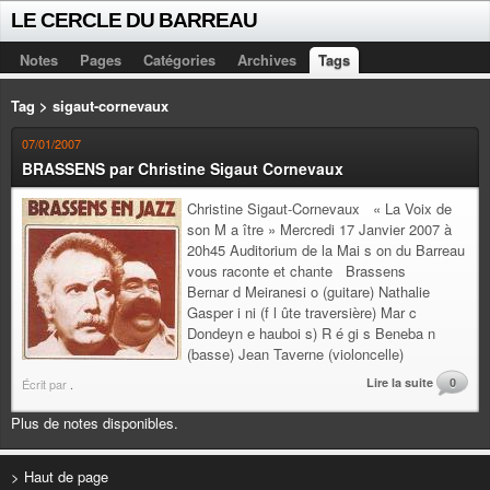
LE CERCLE DU BARREAU
Notes
Pages
Catégories
Archives
Tags
Tag > sigaut-cornevaux
07/01/2007
BRASSENS par Christine Sigaut Cornevaux
Christine Sigaut-Cornevaux « La Voix de
son M a ître » Mercredi 17 Janvier 2007 à
20h45 Auditorium de la Mai s on du Barreau
vous raconte et chante Brassens
Bernar d Meiranesi o (guitare) Nathalie
Gasper i ni (f l ûte traversière) Mar c
Dondeyn e hauboi s) R é gi s Beneba n
(basse) Jean Taverne (violoncelle)
Lire la suite
0
Écrit par
.
Plus de notes disponibles.
> Haut de page