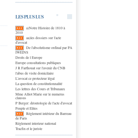
LES PLUS LUS
a)Notre Histoire de 1810 à
2010
aa)les dossiers sur l'acte
d'avocat
De l'absolutisme ordinal par PA
IWEINS
Droits de l Europe
Europe consultations publiques
J R Farthouat sur l'avenir du CNB
l'abus de visite domicilaire
L'avocat ce protecteur légal
La question de constitutionnalité
Les lettres des Cours et Tribunaux
Mme Alliot Marie sur le numerus
clausus
P Berger: déontologie de l'acte d'avocat
Peuple et Elites
Réglement intérieur du Barreau
de Paris
Réglement interieur national
Tracfin et le juriste