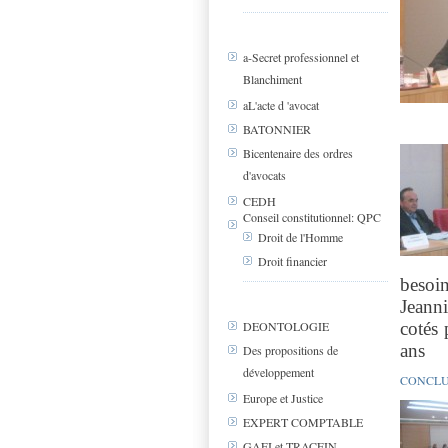
a-Secret professionnel et
Blanchiment
aL'acte d 'avocat
BATONNIER
Bicentenaire des ordres
d'avocats
CEDH
Conseil constitutionnel: QPC
Droit de l'Homme
Droit financier
besoi
Jeann
cotés 
DEONTOLOGIE
ans
Des propositions de
développement
CONCLU
Europe et Justice
EXPERT COMPTABLE
GAFI et TRACFIN