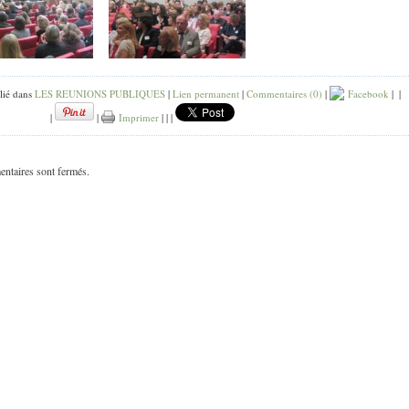
lié dans
LES REUNIONS PUBLIQUES
|
Lien permanent
|
Commentaires (0)
|
Facebook
|
|
|
|
Imprimer
|
|
|
ntaires sont fermés.