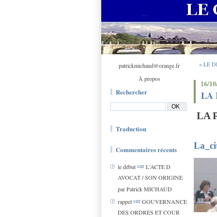
« LE 
patrickmichaud@orange.fr
À propos
16/10
Rechercher
LA 
LA 
Traduction
La_ci
Commentaires récents
sur
le début
L'ACTE D
AVOCAT / SON ORIGINE
par Patrick MICHAUD
sur
rappel
GOUVERNANCE
DES ORDRES ET COUR