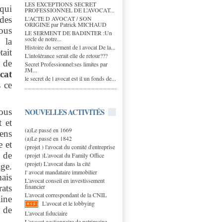
LES EXCEPTIONS SECRET
qui
PROFESSIONNEL DE L’AVOCAT...
L'ACTE D AVOCAT / SON
 des
ORIGINE par Patrick MICHAUD
ous
LE SERMENT DE BADINTER :Un
socle de notre...
 la
Histoire du serment de l avocat De la...
tait
L'intolérance serait elle de retour???
 de
Secret Professionnel:ses limites par
JM...
cat
le secret de l avocat est il un fonds de...
s ce
NOUVELLES ACTIVITÉS
ous
t et
(a)Le passé en 1669
ens
(a)Le passé en 1842
e et
(projet ) l'avocat du comité d'entreprise
 de
(projet )L'avocat du Family Office
(projet) L'avocat dans la cité
ige.
l' avocat mandataire immobilier
ais
L'avocat conseil en investissement
financier
rats
L'avocat correspondant de la CNIL
ine
L'avocat et le lobbying
s de
L'avocat fiduciaire
L'avocat gestionnaire de patrimoine