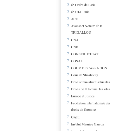
ab Ordre de Paris
ab UJA Paris
ACE
Avocat et Notaire de B
TRIGALLOU
CNA
CNB
CONSEIL D'ETAT
COSAL
COUR DE CASSATION
Cour de Strasbourg
Droit administratif,actualités
Droits de l'Homme, les sites
Europe et Justice
Fédération internationale des
droits de l'homme
GAFI
Institut Maurice Garçon