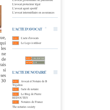
L'avocat protecteur légal
L’avocat agent sportif
L’avocat intermédiaire en assurances
L'ACTE D'AVOCAT
ue,
L'acte d'avocats
 qui
Le Logo à utiliser
 les
 ne
n de
rais
,
si
L'ACTE DE NOTAIRE
 ses
e 30
Avocat et Notaire de B
Trigallou
l'acte de notaire
Le Blog de Pierre
REDOUTEY
Notaires de France
The notaries society