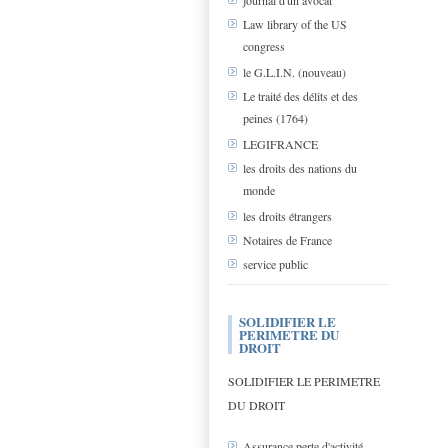
journal d'un avocat
Law library of the US
congress
le G.L.I.N. (nouveau)
Le traité des délits et des
peines (1764)
LEGIFRANCE
les droits des nations du
monde
les droits étrangers
Notaires de France
service public
SOLIDIFIER LE
PERIMETRE DU
DROIT
SOLIDIFIER LE PERIMETRE
DU DROIT
Assurance perte d'activité