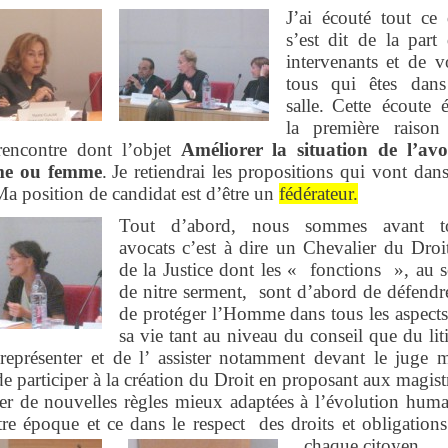
J’ai écouté tout ce 
s’est dit de la part
intervenants et de v
tous qui êtes dans
salle.
Cette écoute é
la première raison
 rencontre dont l’objet
Améliorer la situation de l’avo
e ou femme
.
Je retiendrai les propositions qui vont dan
a position de candidat est d’être un
fédérateur.
Tout d’abord, nous sommes avant t
avocats c’est à dire un Chevalier du Droi
de la Justice dont les «
fonctions
», au s
de nitre serment,
sont d’abord de défendr
de protéger l’Homme dans tous les aspects
sa vie tant au niveau du conseil que du lit
représenter et de l’ assister notamment devant le juge m
de participer à la création du Droit en proposant aux magist
er de nouvelles règles mieux adaptées à l’évolution huma
re époque et ce dans le respect
des droits et obligation
chaque citoyen.