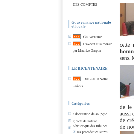
DES COMPTES
Gouvernance nationale
et locale
Gouvernance
L’avocat et la morale
cette
par Maurice Garçon
homm
sens.
M
LE BICENTENAIRE
1810-2010 Notre
histoire
Catégories
de le 
aussi 
a déclaration de soupçon
de cré
a)l'acte de notaire
a-historique des tribunes
de not
les précédentes lettres