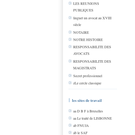
LES REUNIONS
PUBLIQUES
linguet un avocat au XVIII
siècle
NOTAIRE
NOTRE HISTOIRE
RESPONSABILITE DES
AVOCATS
RESPONSABILITE DES
MAGISTRATS
Secret professionnel
zLe cercle classique
les sites de travail
aa D B F à Bruxelles
aa Le traité de LISBONNE
ab FNUJA
ab le SAF