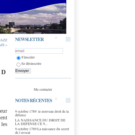
NEWSLETTER
JAZZ
IS »
S'inscrire
Se désinscrire
 D
Me contacter
NOTES RÉCENTES
teur
9 octobre 1789: le nouveau droit de la
défense
ent
LA NAISSANCE DU DROIT DE
les
LA DEFENSE CE 9...
9 octobre 1789:La naissance du secret
de l avocat