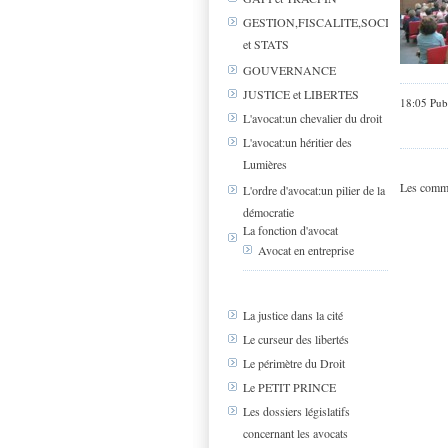
GESTION,FISCALITE,SOCIAL
et STATS
GOUVERNANCE
JUSTICE et LIBERTES
18:05 Pub
L'avocat:un chevalier du droit
L'avocat:un héritier des
Lumières
Les comme
L'ordre d'avocat:un pilier de la
démocratie
La fonction d'avocat
Avocat en entreprise
La justice dans la cité
Le curseur des libertés
Le périmètre du Droit
Le PETIT PRINCE
Les dossiers législatifs
concernant les avocats