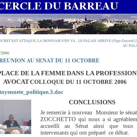
DECRET EST ATTAQUE, LA MONNAIE S'EN VA , LE PALAIS ARRIVE
|
Page d'accueil
|
AU PALA
/2006
REUNION AU SENAT DU 11 OCTOBRE
PLACE DE
LA FEMME
DANS LA PROFESSION
AVOCAT
COLLOQUE DU 11 OCTOBRE 2006
toyennete_politique.3.doc
CONCLUSIONS
Je remercie à nouveau
Monsieur le séna
ZOCCHETTO qui nous a si agréablem
accueilli au Sénat ainsi que tous 
intervenants qui ont préparé
ce débat.