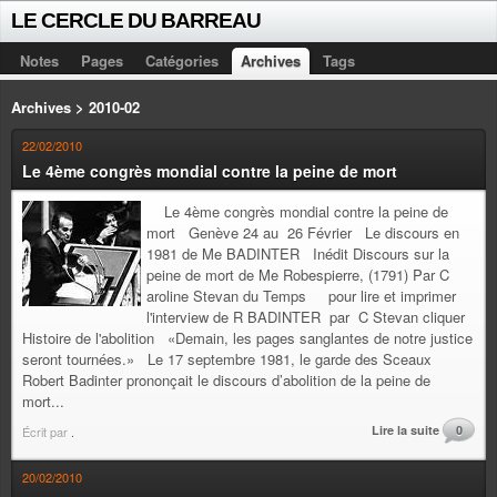
LE CERCLE DU BARREAU
Notes
Pages
Catégories
Archives
Tags
Archives > 2010-02
22/02/2010
Le 4ème congrès mondial contre la peine de mort
Le 4ème congrès mondial contre la peine de
mort Genève 24 au 26 Février Le discours en
1981 de Me BADINTER Inédit Discours sur la
peine de mort de Me Robespierre, (1791) Par C
aroline Stevan du Temps pour lire et imprimer
l'interview de R BADINTER par C Stevan cliquer
Histoire de l'abolition «Demain, les pages sanglantes de notre justice
seront tournées.» Le 17 septembre 1981, le garde des Sceaux
Robert Badinter prononçait le discours d’abolition de la peine de
mort...
Lire la suite
0
Écrit par
.
20/02/2010