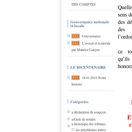
DES COMPTES
Quelle
sens d
des dé
Gouvernance nationale
et locale
des
l’ordo
Gouvernance
L’avocat et la morale
par Maurice Garçon
ce
t
qu’ils
honora
LE BICENTENAIRE
1810-2010 Notre
histoire
Catégories
a déclaration de soupçon
E
a)l'acte de notaire
c
a-historique des tribunes
les précédentes lettres