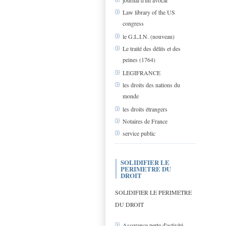
journal d'un avocat
Law library of the US
congress
le G.L.I.N. (nouveau)
Le traité des délits et des
peines (1764)
LEGIFRANCE
les droits des nations du
monde
les droits étrangers
Notaires de France
service public
SOLIDIFIER LE
PERIMETRE DU
DROIT
SOLIDIFIER LE PERIMETRE
DU DROIT
Assurance perte d'activité