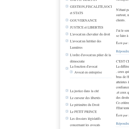
GESTION,FISCALITE,SOCIAL
N'étant p
et STATS
surtout, n
clients.
GOUVERNANCE
JUSTICE et LIBERTES
J'ai le se
L'avocat:un chevalier du droit
se faire à
L'avocat:un héritier des
Écrit par 
Lumières
Répondre
L'ordre d'avocat:un pilier de la
démocratie
C'EST C
La fonction d'avocat
La différe
. ceux qu
Avocat en entreprise
bras de l
atteintes
confiance
La justice dans la cité
.et ceux 
des droit
Le curseur des libertés
Ce critèr
Le périmètre du Droit
l'Etat te
Le PETIT PRINCE
Écrit par
Les dossiers législatifs
Répondre
concernant les avocats