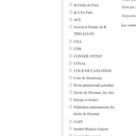
ab Ordre de Paris
Écrit par
ab UJA Paris
Répondre
ACE
Les comme
Avocat et Notaire de B
TRIGALLOU
CNA
CNB
CONSEIL D'ETAT
COSAL
COUR DE CASSATION
Cour de Strasbourg
Droit administratif,actualités
Droits de l'Homme, les sites
Europe et Justice
Fédération internationale des
droits de l'homme
GAFI
Institut Maurice Garçon