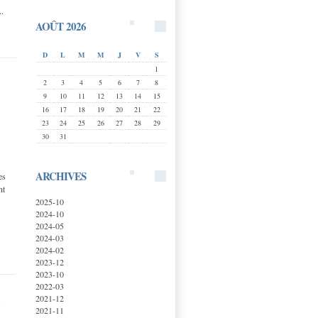
..
AOÛT 2026
D
L
M
M
J
V
S
1
2
3
4
5
6
7
8
9
10
11
12
13
14
15
16
17
18
19
20
21
22
23
24
25
26
27
28
29
30
31
ARCHIVES
es
nt
2025-10
2024-10
2024-05
2024-03
2024-02
2023-12
2023-10
2022-03
2021-12
s
2021-11