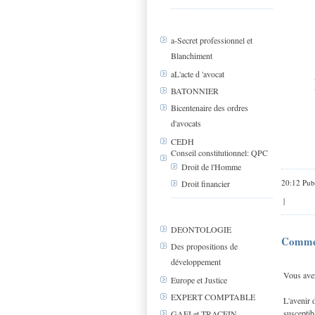
a-Secret professionnel et
Blanchiment
aL'acte d 'avocat
BATONNIER
Bicentenaire des ordres
d'avocats
CEDH
Conseil constitutionnel: QPC
Droit de l'Homme
20:12 Pub
Droit financier
|
DEONTOLOGIE
Comme
Des propositions de
développement
Vous avez
Europe et Justice
EXPERT COMPTABLE
L'avenir 
susceptibl
GAFI et TRACFIN