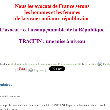
Nous les avocats de France serons
les hommes et les femmes
de la vraie confiance républicaine
L’avocat : cet insoupçonnable de la République
TRACFIN : une mise à niveau
lié dans
a déclaration de soupçon
|
Lien permanent
|
Commentaires (5)
| Tags :
justice
|
Faceb
|
|
Imprimer
|
|
|
ntaires
 totalement raison :
de la profession d'avocat va se jouer sur LA CONFIANCE que les citoyens, et clients, sont
es de lui porter.