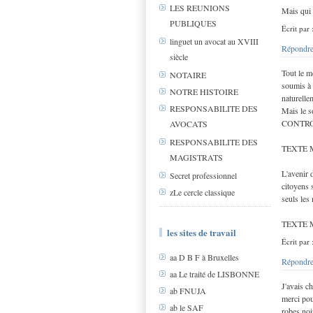
LES REUNIONS
Mais qui 
PUBLIQUES
Écrit par
linguet un avocat au XVIII
Répondre
siècle
Tout le m
NOTAIRE
soumis à 
NOTRE HISTOIRE
naturelle
RESPONSABILITE DES
Mais le s
CONTROLE
AVOCATS
RESPONSABILITE DES
TEXTE
MAGISTRATS
L'avenir 
Secret professionnel
citoyens 
zLe cercle classique
seuls les 
TEXTE
les sites de travail
Écrit par
aa D B F à Bruxelles
Répondre
aa Le traité de LISBONNE
J'avais c
ab FNUJA
merci pou
ab le SAF
robes noi