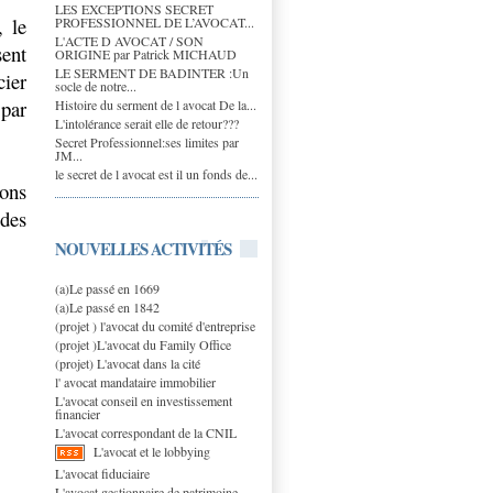
LES EXCEPTIONS SECRET
, le
PROFESSIONNEL DE L’AVOCAT...
L'ACTE D AVOCAT / SON
sent
ORIGINE par Patrick MICHAUD
LE SERMENT DE BADINTER :Un
cier
socle de notre...
par
Histoire du serment de l avocat De la...
L'intolérance serait elle de retour???
Secret Professionnel:ses limites par
JM...
le secret de l avocat est il un fonds de...
ions
des
NOUVELLES ACTIVITÉS
(a)Le passé en 1669
(a)Le passé en 1842
(projet ) l'avocat du comité d'entreprise
(projet )L'avocat du Family Office
(projet) L'avocat dans la cité
l' avocat mandataire immobilier
L'avocat conseil en investissement
financier
L'avocat correspondant de la CNIL
L'avocat et le lobbying
L'avocat fiduciaire
L'avocat gestionnaire de patrimoine