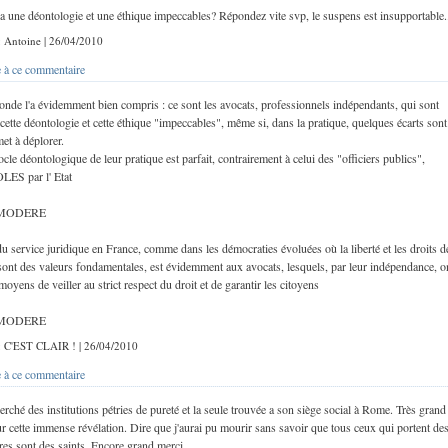
a une déontologie et une éthique impeccables? Répondez vite svp, le suspens est insupportable.
 : Antoine | 26/04/2010
 à ce commentaire
onde l'a évidemment bien compris : ce sont les avocats, professionnels indépendants, qui sont
cette déontologie et cette éthique "impeccables", même si, dans la pratique, quelques écarts sont
met à déplorer.
ocle déontologique de leur pratique est parfait, contrairement à celui des "officiers publics",
S par l' Etat
 MODERE
du service juridique en France, comme dans les démocraties évoluées où la liberté et les droits d
sont des valeurs fondamentales, est évidemment aux avocats, lesquels, par leur indépendance, o
moyens de veiller au strict respect du droit et de garantir les citoyens
 MODERE
 : C'EST CLAIR ! | 26/04/2010
 à ce commentaire
herché des institutions pétries de pureté et la seule trouvée a son siège social à Rome. Très grand
r cette immense révélation. Dire que j'aurai pu mourir sans savoir que tous ceux qui portent de
res sont des saints. Encore grand merci...