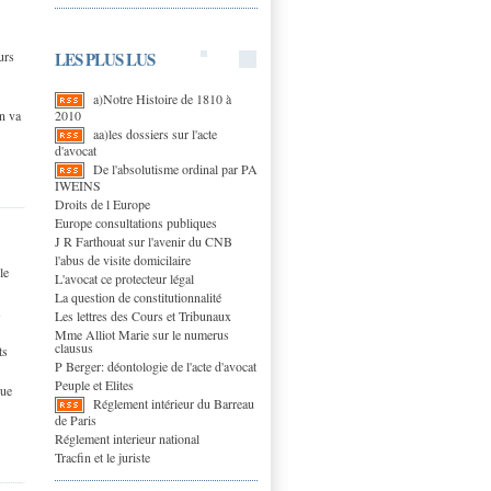
LES PLUS LUS
urs
a)Notre Histoire de 1810 à
2010
on va
aa)les dossiers sur l'acte
d'avocat
De l'absolutisme ordinal par PA
IWEINS
Droits de l Europe
Europe consultations publiques
J R Farthouat sur l'avenir du CNB
l'abus de visite domicilaire
le
L'avocat ce protecteur légal
La question de constitutionnalité
Les lettres des Cours et Tribunaux
Mme Alliot Marie sur le numerus
clausus
ts
P Berger: déontologie de l'acte d'avocat
Peuple et Elites
que
Réglement intérieur du Barreau
de Paris
Réglement interieur national
Tracfin et le juriste