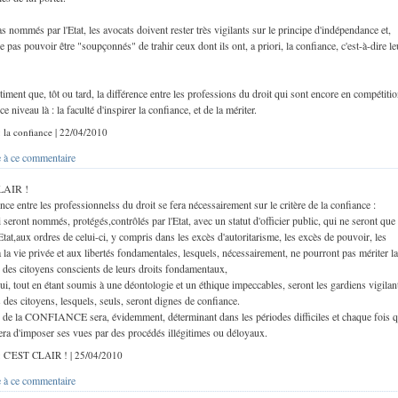
as nommés par l'Etat, les avocats doivent rester très vigilants sur le principe d'indépendance et,
e pas pouvoir être "soupçonnés" de trahir ceux dont ils ont, a priori, la confiance, c'est-à-dire le
ntiment que, tôt ou tard, la différence entre les professions du droit qui sont encore en compétiti
 ce niveau là : la faculté d'inspirer la confiance, et de la mériter.
: la confiance | 22/04/2010
 à ce commentaire
LAIR !
nce entre les professionnelss du droit se fera nécessairement sur le critère de la confiance :
i seront nommés, protégés,contrôlés par l'Etat, avec un statut d'officier public, qui ne seront que 
'Etat,aux ordres de celui-ci, y compris dans les excès d'autoritarisme, les excès de pouvoir, les
 à la vie privée et aux libertés fondamentales, lesquels, nécessairement, ne pourront pas mériter la
 des citoyens conscients de leurs droits fondamentaux,
qui, tout en étant soumis à une déontologie et un éthique impeccables, seront les gardiens vigilan
s des citoyens, lesquels, seuls, seront dignes de confiance.
e de la CONFIANCE sera, évidemment, déterminant dans les périodes difficiles et chaque fois 
ntera d'imposer ses vues par des procédés illégitimes ou déloyaux.
 : C'EST CLAIR ! | 25/04/2010
 à ce commentaire