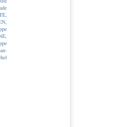
ile
ude
TE,
EN,
ippe
NE,
ippe
ean-
hel