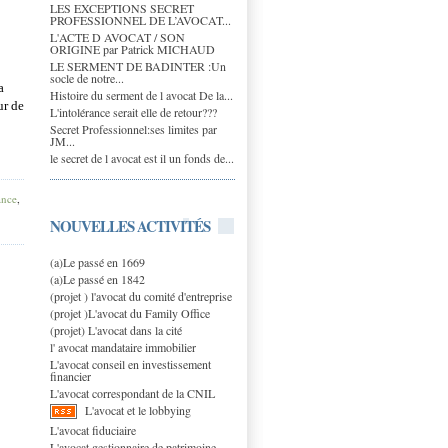
LES EXCEPTIONS SECRET
PROFESSIONNEL DE L’AVOCAT...
L'ACTE D AVOCAT / SON
ORIGINE par Patrick MICHAUD
LE SERMENT DE BADINTER :Un
socle de notre...
a
Histoire du serment de l avocat De la...
ur de
L'intolérance serait elle de retour???
Secret Professionnel:ses limites par
JM...
le secret de l avocat est il un fonds de...
ance
,
NOUVELLES ACTIVITÉS
(a)Le passé en 1669
(a)Le passé en 1842
(projet ) l'avocat du comité d'entreprise
(projet )L'avocat du Family Office
(projet) L'avocat dans la cité
l' avocat mandataire immobilier
L'avocat conseil en investissement
financier
L'avocat correspondant de la CNIL
L'avocat et le lobbying
L'avocat fiduciaire
L'avocat gestionnaire de patrimoine