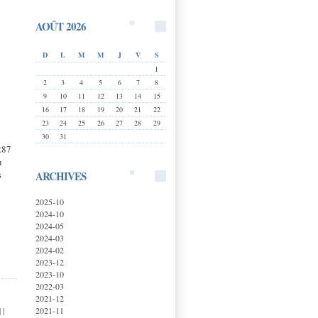
AOÛT 2026
D
L
M
M
J
V
S
1
2
3
4
5
6
7
8
9
10
11
12
13
14
15
16
17
18
19
20
21
22
23
24
25
26
27
28
29
30
31
287
u
ARCHIVES
s
2025-10
2024-10
2024-05
2024-03
2024-02
2023-12
2023-10
2022-03
2021-12
2021-11
|
|