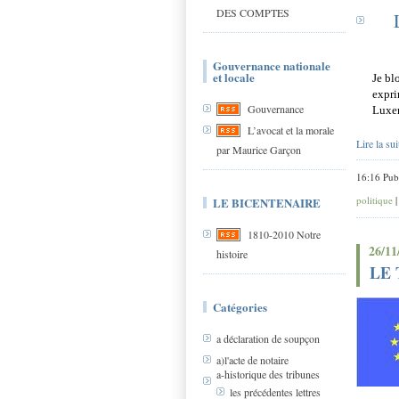
DES COMPTES
Gouvernance nationale
et locale
Je bl
expri
Gouvernance
Luxem
L’avocat et la morale
Lire la sui
par Maurice Garçon
16:16 Pub
politique
LE BICENTENAIRE
1810-2010 Notre
26/11
histoire
LE 
Catégories
a déclaration de soupçon
a)l'acte de notaire
a-historique des tribunes
les précédentes lettres