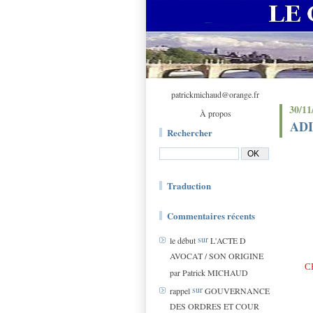
patrickmichaud@orange.fr
30/11
À propos
ADI
Rechercher
Traduction
Commentaires récents
sur
le début
L'ACTE D
AVOCAT / SON ORIGINE
C
par Patrick MICHAUD
sur
rappel
GOUVERNANCE
DES ORDRES ET COUR