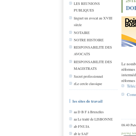
25/11
LES REUNIONS
DOI
PUBLIQUES
linguet un avocat au XVIII
siècle
NOTAIRE
NOTRE HISTOIRE
RESPONSABILITE DES
AVOCATS
RESPONSABILITE DES
Le nombr
MAGISTRATS
réformes
interméd
Secret professionnel
réformes
zLe cercle classique
Téléc
Comm
les sites de travail
aa D B F à Bruxelles
aa Le traité de LISBONNE
08:40 Pub
ab FNUJA
paying tax
ab le SAF