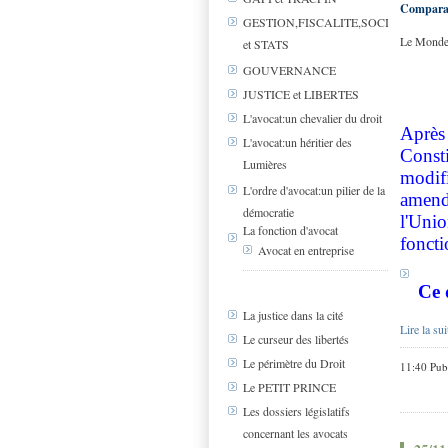
Comparati
GESTION,FISCALITE,SOCIAL
Le Monde 
et STATS
GOUVERNANCE
JUSTICE et LIBERTES
L'avocat:un chevalier du droit
Après
L'avocat:un héritier des
Consti
Lumières
modif
L'ordre d'avocat:un pilier de la
amende
démocratie
l'Unio
La fonction d'avocat
foncti
Avocat en entreprise
Ce 
La justice dans la cité
Lire la sui
Le curseur des libertés
Le périmètre du Droit
11:40 Pub
Le PETIT PRINCE
Les dossiers législatifs
concernant les avocats