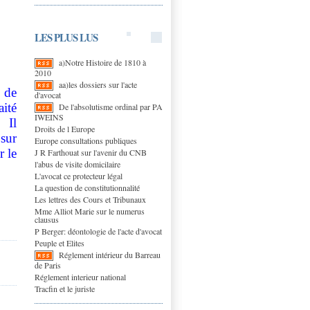
LES PLUS LUS
a)Notre Histoire de 1810 à
2010
aa)les dossiers sur l'acte
 de
d'avocat
ité
De l'absolutisme ordinal par PA
IWEINS
 Il
Droits de l Europe
 sur
Europe consultations publiques
r le
J R Farthouat sur l'avenir du CNB
l'abus de visite domicilaire
L'avocat ce protecteur légal
La question de constitutionnalité
Les lettres des Cours et Tribunaux
Mme Alliot Marie sur le numerus
clausus
P Berger: déontologie de l'acte d'avocat
Peuple et Elites
Réglement intérieur du Barreau
de Paris
Réglement interieur national
Tracfin et le juriste