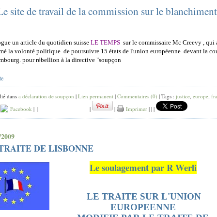
Le site de travail de la commission sur le blanchiment
ogue un article du quotidien suisse
LE TEMPS
sur le commissaire Mc Creevy , qui 
mé la volonté politique de poursuivre 15 états de l'union européenne devant la co
bourg. pour rébellion à la directive "soupçon
te
lié dans
a déclaration de soupçon
|
Lien permanent
|
Commentaires (0)
| Tags :
justice
,
europe
,
fr
|
Facebook
|
|
|
|
Imprimer
|
|
|
/2009
TRAITE DE LISBONNE
Le soulagement par R Werli
LE TRAITE SUR L'UNION
EUROPEENNE