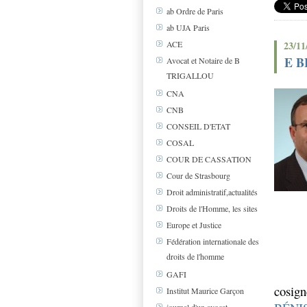
ab Ordre de Paris
ab UJA Paris
23/11
ACE
E B
Avocat et Notaire de B
TRIGALLOU
CNA
CNB
CONSEIL D'ETAT
COSAL
COUR DE CASSATION
Cour de Strasbourg
Droit administratif,actualités
Droits de l'Homme, les sites
Europe et Justice
Fédération internationale des
droits de l'homme
GAFI
cosig
Institut Maurice Garçon