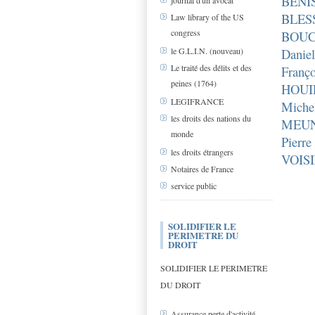
BÉNI
journal d'un avocat
BLES
Law library of the US
congress
BOUC
Dani
le G.L.I.N. (nouveau)
Le traité des délits et des
Fran
peines (1764)
HOUI
LEGIFRANCE
Mich
les droits des nations du
MEUN
monde
Pier
les droits étrangers
VOISI
Notaires de France
service public
SOLIDIFIER LE
PERIMETRE DU
DROIT
SOLIDIFIER LE PERIMETRE
DU DROIT
Assurance perte d'activité