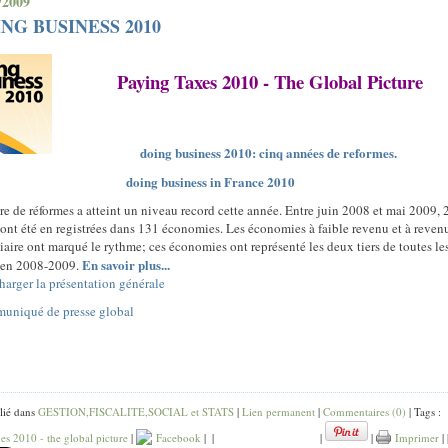
/2009
NG BUSINESS 2010
Paying Taxes 2010 - The Global Picture
doing business 2010: cinq années de reforme
s
.
doing business in France 2010
e de réformes a atteint un niveau record cette année. Entre juin 2008 et mai 2009, 
 ont été en registrées dans 131 économies. Les économies à faible revenu et à reven
iaire ont marqué le rythme; ces économies ont représenté les deux tiers de toutes le
En savoir plus...
 en 2008-2009.
harger la présentation générale
uniqué de presse global
lié dans
GESTION,FISCALITE,SOCIAL et STATS
|
Lien permanent
|
Commentaires (0)
| Tags :
es 2010 - the global picture
|
Facebook
|
|
|
|
Imprimer
|