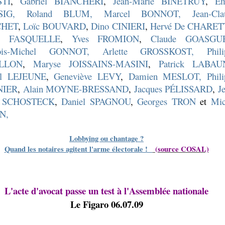
STI
,
Gabriel BIANCHERI
,
Jean-Marie BINETRUY
,
Ém
SIG,
Roland BLUM,
Marcel BONNOT,
Jean-Cla
HET
,
Loïc BOUVARD
,
Dino CINIERI
,
Hervé De CHARET
el FASQUELLE
,
Yves FROMION
,
Claude GOASGU
çois-Michel GONNOT,
Arlette GROSSKOST,
Phil
LLON
,
Maryse JOISSAINS-MASINI
,
Patrick LABAU
el LEJEUNE
,
Geneviève LEVY
,
Damien MESLOT,
Phil
IER
,
Alain MOYNE-BRESSAND
,
Jacques PÉLISSARD
,
J
re SCHOSTECK
,
Daniel SPAGNOU
,
Georges TRON
et
Mic
N,
Lobbying ou chantage ?
Quand les notaires agitent l'arme électorale !
(source COSAL)
L'acte d'avocat passe un test à l'Assemblée nationale
Le Figaro 06.07.09