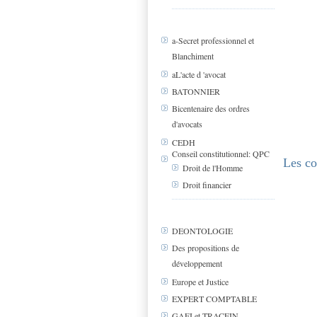
a-Secret professionnel et
Blanchiment
aL'acte d 'avocat
BATONNIER
Bicentenaire des ordres
d'avocats
CEDH
Conseil constitutionnel: QPC
Les c
Droit de l'Homme
Droit financier
DEONTOLOGIE
Des propositions de
développement
Europe et Justice
EXPERT COMPTABLE
GAFI et TRACFIN