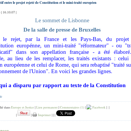
f entre le projet rejeté de Constitution et le mini-traité européen
| 16.10.07 |
Le sommet de Lisbonne
De la salle de presse de Bruxelles
 le rejet, par la France et les Pays-Bas, du projet
tution europénne, un mini-traité "réformateur" - ou "tra
icatif" dans son appellation française - a été élaboré.
, au lieu de les remplacer, les traités existants : celui
n européenne et celui de Rome, qui sera rebaptisé "traité su
onnement de l'Union". En voici les grandes lignes.
qui a disparu par rapport au texte de la Constitution
te
lié dans
Europe et Justice
|
Lien permanent
|
Commentaires (1)
|
Facebook
|
|
|
|
Imprimer
|
|
|