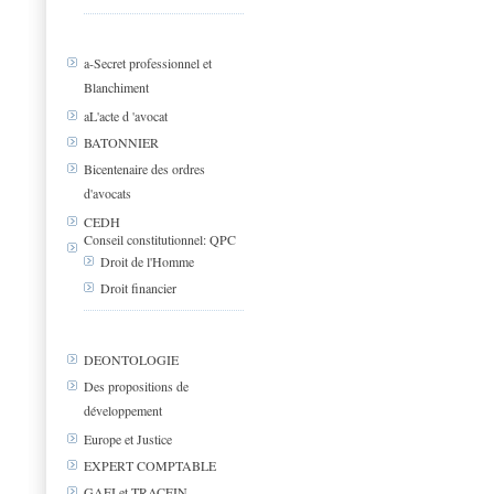
a-Secret professionnel et
Blanchiment
aL'acte d 'avocat
BATONNIER
Bicentenaire des ordres
d'avocats
CEDH
Conseil constitutionnel: QPC
Droit de l'Homme
Droit financier
DEONTOLOGIE
Des propositions de
développement
Europe et Justice
EXPERT COMPTABLE
GAFI et TRACFIN