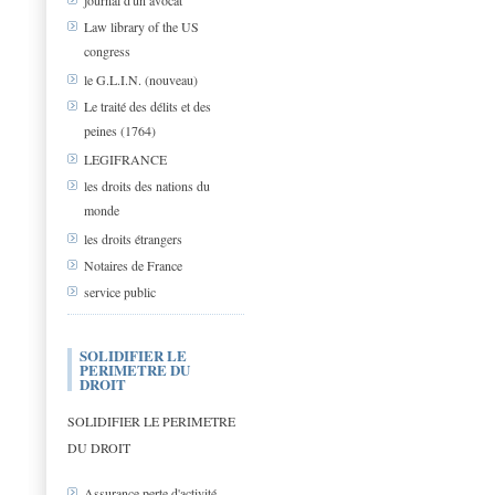
journal d'un avocat
Law library of the US
congress
le G.L.I.N. (nouveau)
Le traité des délits et des
peines (1764)
LEGIFRANCE
les droits des nations du
monde
les droits étrangers
Notaires de France
service public
SOLIDIFIER LE
PERIMETRE DU
DROIT
SOLIDIFIER LE PERIMETRE
DU DROIT
Assurance perte d'activité