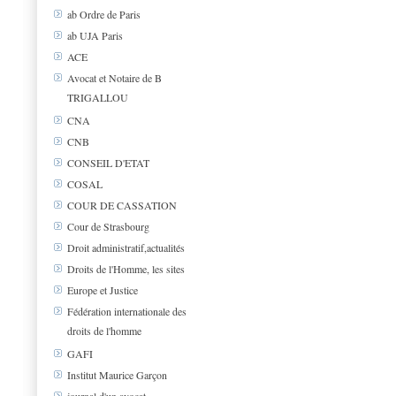
ab Ordre de Paris
ab UJA Paris
ACE
Avocat et Notaire de B
TRIGALLOU
CNA
CNB
CONSEIL D'ETAT
COSAL
COUR DE CASSATION
Cour de Strasbourg
Droit administratif,actualités
Droits de l'Homme, les sites
Europe et Justice
Fédération internationale des
droits de l'homme
GAFI
Institut Maurice Garçon