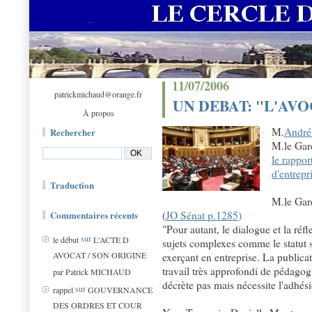
11/07/2006
patrickmichaud@orange.fr
UN DEBAT: "L'AV
À propos
M.
Andr
Rechercher
M.le Gard
le rappor
d'entrepr
Traduction
M.le Gar
Commentaires récents
(
JO Sénat p.1285
)
"Pour autant, le dialogue et la ré
sur
le début
L'ACTE D
sujets complexes comme le statut so
AVOCAT / SON ORIGINE
exerçant en entreprise. La publicat
travail très approfondi de pédagog
par Patrick MICHAUD
décrète pas mais nécessite l'adhés
sur
rappel
GOUVERNANCE
DES ORDRES ET COUR