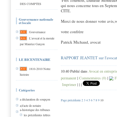
Yves Tournois, Danielle Monteaux
DES COMPTES
qui nous concerne tous en Sept
CITE.
Gouvernance nationale
Merci de nous donner votre avis,vo
et locale
votre confrère
Gouvernance
L’avocat et la morale
Patrick Michaud, avocat
par Maurice Garçon
RAPPORT JEANTET sur l'avocat e
LE BICENTENAIRE
1810-2010 Notre
10:40 Publié dans
Avocat en entrepri
histoire
permanent
|
Commentaires (0)
|
F
Imprimer
|
|
|
Catégories
a déclaration de soupçon
Page précédente
2
3
4
5
6
7
8
9
10
a)l'acte de notaire
a-historique des tribunes
les précédentes lettres