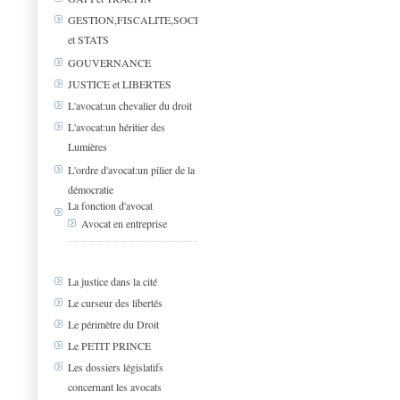
GESTION,FISCALITE,SOCIAL
et STATS
GOUVERNANCE
JUSTICE et LIBERTES
L'avocat:un chevalier du droit
L'avocat:un héritier des
Lumières
L'ordre d'avocat:un pilier de la
démocratie
La fonction d'avocat
Avocat en entreprise
La justice dans la cité
Le curseur des libertés
Le périmètre du Droit
Le PETIT PRINCE
Les dossiers législatifs
concernant les avocats