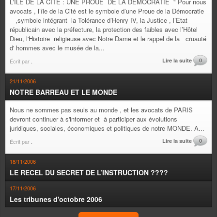
L'ILE DE LA CITE : UNE PROUE DE LA DEMOCRATIE " Pour nous
avocats , l’île de la Cité est le symbole d’une Proue de la Démocratie
,symbole intégrant la Tolérance d’Henry IV, la Justice , l’Etat
républicain avec la préfecture, la protection des faibles avec l’Hôtel
Dieu, l'Histoire religieuse avec Notre Dame et le rappel de la cruauté
d' hommes avec le musée de la...
Lire la suite
0
Écrit par
.
21/11/2006
NOTRE BARREAU ET LE MONDE
Nous ne sommes pas seuls au monde , et les avocats de PARIS
devront continuer à s'informer et à participer aux évolutions
juridiques, sociales, économiques et politiques de notre MONDE. A...
Lire la suite
0
Écrit par
.
18/11/2006
LE RECEL DU SECRET DE L’INSTRUCTION ????
17/11/2006
Les tribunes d'octobre 2006