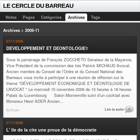
LE CERCLE DU BARREAU
Notes
Pages
Catégories
Archives
Tags
Archives > 2006-11
27/11/2006
DEVELOPPEMENT ET DEONTOLOGIE1
Sous le parrainage de François ZOCCHETO Sénateur de la Mayenne,
Vice Président de la commission des lois Patrick MICHAUD Avocat,
Ancien membre du Conseil de l’Ordre et du Conseil National des
Barreaux vous invite à participer à une réunion de réflexion sur le
thème "DÉVELOPPEMENT ÉCONOMIQUE ET DÉONTOLOGIE DE
L’AVOCAT " Le mercredi 15 novembre 2006 de 15 heures à 18 heures
Palais du Luxembourg Salon Monnerville suivi d’un cocktail avec
Monsieur Henri ADER Ancien...
Lire la suite
0
Écrit par
.
27/11/2006
L' ile de la cite une proue de la démocratie