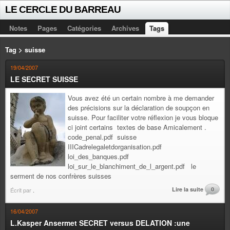
LE CERCLE DU BARREAU
Notes
Pages
Catégories
Archives
Tags
Tag > suisse
19/04/2007
LE SECRET SUISSE
Vous avez été un certain nombre à me demander
des précisions sur la déclaration de soupçon en
suisse. Pour faciliter votre réflexion je vous bloque
ci joint certains textes de base Amicalement .
code_penal.pdf suisse
IIICadrelegaletdorganisation.pdf
loi_des_banques.pdf
loi_sur_le_blanchiment_de_l_argent.pdf le
serment de nos confrères suisses
Lire la suite
0
Écrit par
.
16/04/2007
L.Kasper Ansermet SECRET versus DELATION :une