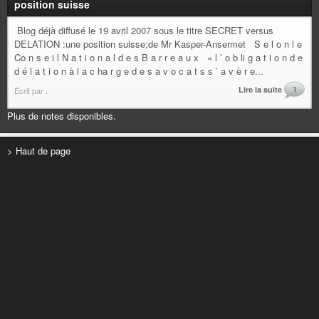
position suisse
Blog déjà diffusé le 19 avril 2007 sous le titre SECRET versus
DELATION :une position suisse;de Mr Kasper-Ansermet S e l o n l e
Co n s e i l N a t i o n a l d e s B a r r e a u x « l ’ o b li g a t i o n d e
d é l a t i o n à l a c ha r g e d e s a v o c a t s s ’ a v è r e...
Lire la suite
1
Écrit par
.
Plus de notes disponibles.
> Haut de page