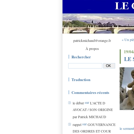
« Un piè
patrickmichaud@orange.fr
À propos
19/04
Rechercher
LE 
Traduction
Commentaires récents
sur
le début
L'ACTE D
AVOCAT / SON ORIGINE
par Patrick MICHAUD
sur
rappel
GOUVERNANCE
le serment
DES ORDRES ET COUR