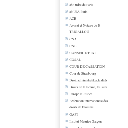
ab Ordre de Paris
ab UJA Paris
ACE
Avocat et Notaire de B
TRIGALLOU
CNA
CNB
CONSEIL D'ETAT
COSAL
COUR DE CASSATION
Cour de Strasbourg
Droit administratif,actualités
Droits de l'Homme, les sites
Europe et Justice
Fédération internationale des
droits de l'homme
GAFI
Institut Maurice Garçon