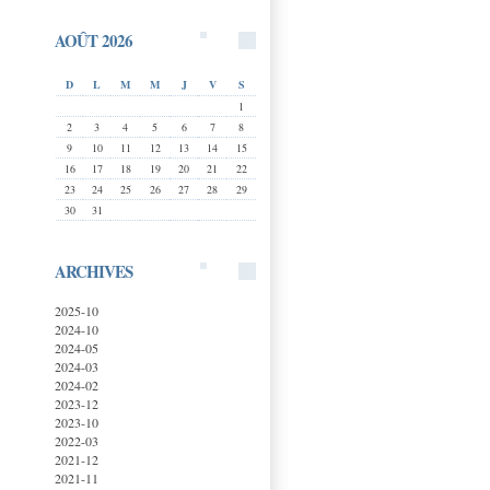
AOÛT 2026
D
L
M
M
J
V
S
1
2
3
4
5
6
7
8
9
10
11
12
13
14
15
16
17
18
19
20
21
22
23
24
25
26
27
28
29
30
31
ARCHIVES
2025-10
2024-10
2024-05
2024-03
2024-02
2023-12
2023-10
2022-03
2021-12
2021-11