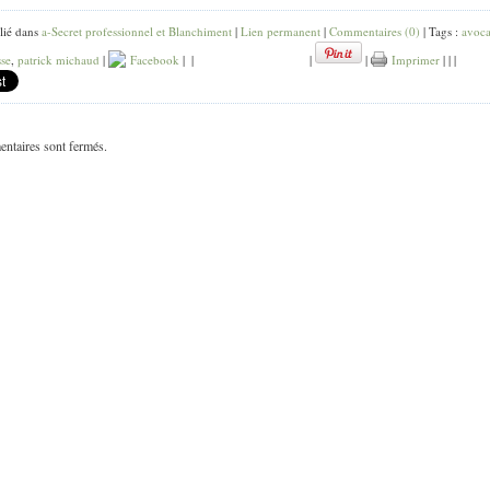
lié dans
a-Secret professionnel et Blanchiment
|
Lien permanent
|
Commentaires (0)
| Tags :
avoca
sse
,
patrick michaud
|
Facebook
|
|
|
|
Imprimer
|
|
|
ntaires sont fermés.