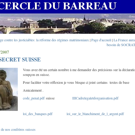
ge contre les justiciables: la réforme des régimes matrimoniaux
|
Page d'accueil
|
La France aura 
besoin de SOCRA
/2007
SECRET SUISSE
Vous avez été un certain nombre à me demander des précisions sur la déclarati
soupçon en suisse.
Pour faciliter votre réflexion je vous bloque ci joint certains textes de base
Amicalement .
code_penal.pdf
suisse
IIICadrelegaletdorganisation.pdf
loi_des_banques.pdf
loi_sur_le_blanchiment_de_l_argent.pdf
 de nos confrères suisses