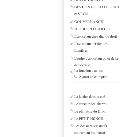
GESTION,FISCALITE,SOCIAL
et STATS
GOUVERNANCE
JUSTICE et LIBERTES
L'avocat:un chevalier du droit
L'avocat:un héritier des
Lumières
L'ordre d'avocat:un pilier de la
démocratie
La fonction d'avocat
Avocat en entreprise
La justice dans la cité
Le curseur des libertés
Le périmètre du Droit
Le PETIT PRINCE
Les dossiers législatifs
concernant les avocats