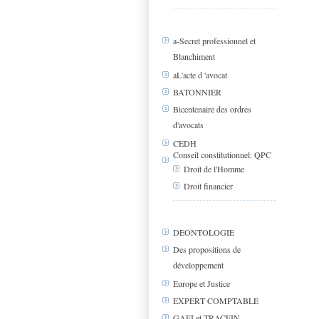
a-Secret professionnel et
Blanchiment
aL'acte d 'avocat
BATONNIER
Bicentenaire des ordres
d'avocats
CEDH
Conseil constitutionnel: QPC
Droit de l'Homme
Droit financier
DEONTOLOGIE
Des propositions de
développement
Europe et Justice
EXPERT COMPTABLE
GAFI et TRACFIN