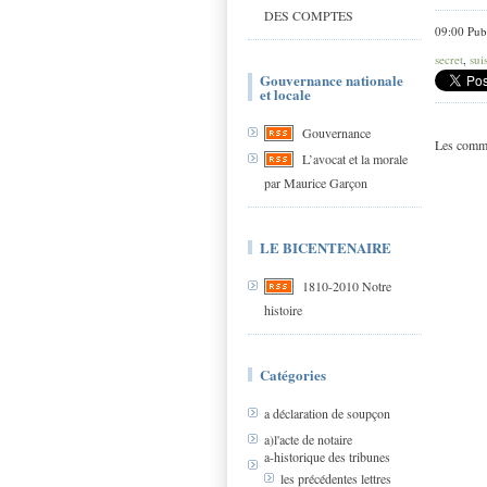
DES COMPTES
09:00 Pub
secret
,
sui
Gouvernance nationale
et locale
Gouvernance
Les comme
L’avocat et la morale
par Maurice Garçon
LE BICENTENAIRE
1810-2010 Notre
histoire
Catégories
a déclaration de soupçon
a)l'acte de notaire
a-historique des tribunes
les précédentes lettres