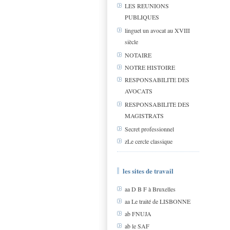
LES REUNIONS
PUBLIQUES
linguet un avocat au XVIII
siècle
NOTAIRE
NOTRE HISTOIRE
RESPONSABILITE DES
AVOCATS
RESPONSABILITE DES
MAGISTRATS
Secret professionnel
zLe cercle classique
les sites de travail
aa D B F à Bruxelles
aa Le traité de LISBONNE
ab FNUJA
ab le SAF