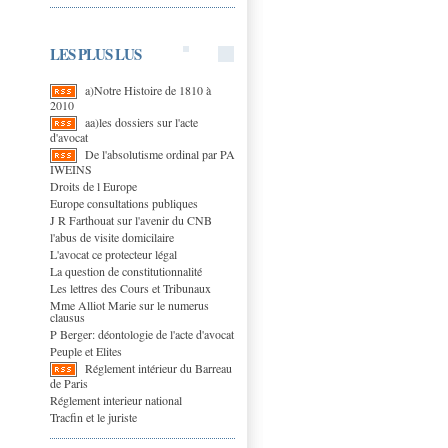
LES PLUS LUS
a)Notre Histoire de 1810 à
2010
aa)les dossiers sur l'acte
d'avocat
De l'absolutisme ordinal par PA
IWEINS
Droits de l Europe
Europe consultations publiques
J R Farthouat sur l'avenir du CNB
l'abus de visite domicilaire
L'avocat ce protecteur légal
La question de constitutionnalité
Les lettres des Cours et Tribunaux
Mme Alliot Marie sur le numerus
clausus
P Berger: déontologie de l'acte d'avocat
Peuple et Elites
Réglement intérieur du Barreau
de Paris
Réglement interieur national
Tracfin et le juriste