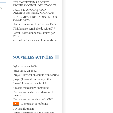
LES EXCEPTIONS SECRET
PROFESSIONNEL DE L’AVOCAT...
t
,
L'ACTE D AVOCAT / SON
ORIGINE par Patrick MICHAUD
LE SERMENT DE BADINTER :Un
socle de notre...
Histoire du serment de l avocat De la...
L'intolérance serait elle de retour???
Secret Professionnel:ses limites par
JM...
le secret de l avocat est il un fonds de...
NOUVELLES ACTIVITÉS
(a)Le passé en 1669
(a)Le passé en 1842
(projet ) l'avocat du comité d'entreprise
(projet )L'avocat du Family Office
(projet) L'avocat dans la cité
l' avocat mandataire immobilier
L'avocat conseil en investissement
financier
L'avocat correspondant de la CNIL
L'avocat et le lobbying
L'avocat fiduciaire
L'avocat gestionnaire de patrimoine