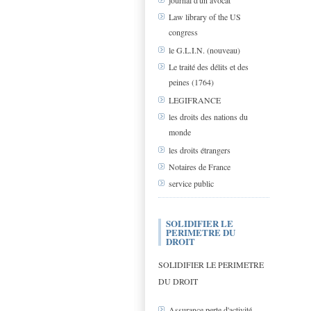
journal d'un avocat
Law library of the US
congress
le G.L.I.N. (nouveau)
Le traité des délits et des
peines (1764)
LEGIFRANCE
les droits des nations du
monde
les droits étrangers
Notaires de France
service public
SOLIDIFIER LE
PERIMETRE DU
DROIT
SOLIDIFIER LE PERIMETRE
DU DROIT
Assurance perte d'activité