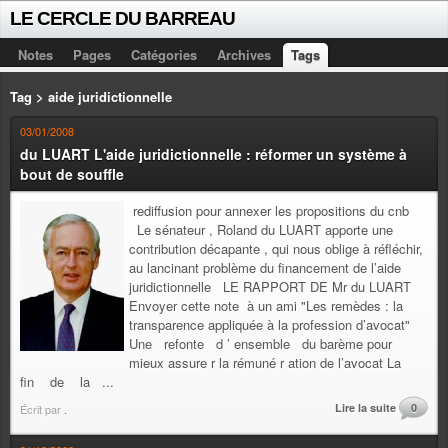
LE CERCLE DU BARREAU
Notes
Pages
Catégories
Archives
Tags
Tag > aide juridictionnelle
03/01/2008
du LUART L'aide juridictionnelle : réformer un système à
bout de souffle
rediffusion pour annexer les propositions du cnb
Le sénateur , Roland du LUART apporte une
contribution décapante , qui nous oblige à réfléchir,
au lancinant problème du financement de l’aide
juridictionnelle LE RAPPORT DE Mr du LUART
Envoyer cette note à un ami "Les remèdes : la
transparence appliquée à la profession d’avocat"
Une refonte d ’ ensemble du barème pour
mieux assure r la rémuné r ation de l’avocat La
fin de la ...
Lire la suite
0
Écrit par
.