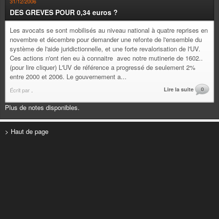
31/12/2006
DES GREVES POUR 0,34 euros ?
Les avocats se sont mobilisés au niveau national à quatre reprises en
novembre et décembre pour demander une refonte de l'ensemble du
système de l'aide juridictionnelle, et une forte revalorisation de l'UV.
Ces actions n'ont rien eu à connaitre avec notre mutinerie de 1602..
(pour lire cliquer) L'UV de référence a progressé de seulement 2%
entre 2000 et 2006. Le gouvernement a...
Lire la suite
0
Écrit par
.
Plus de notes disponibles.
> Haut de page