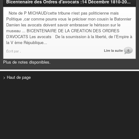
Bicentenaire des Ordres d'avocats :14 Décembre 1810-20...
Note de P MICHAUD/cette tribune n'est pas politicienne mais
Politique ,car comme pourra vous le préciser mon cousin le Batonnier
Damien les avocats doivent savoir embrasser le hérisson sur le
museau ... BICENTENAIRE DE LA CREATION DES ORDRES
D’AVOCATS Les avocats De la soumission à la liberté, de l’Empire à
la V ème République...
Lire la suite
6
Écrit par
.
Plus de notes disponibles.
> Haut de page