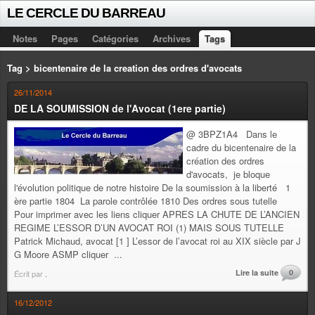
LE CERCLE DU BARREAU
Notes
Pages
Catégories
Archives
Tags
Tag > bicentenaire de la creation des ordres d'avocats
26/11/2014
DE LA SOUMISSION de l'Avocat (1ere partie)
@ 3BPZ1A4 Dans le
cadre du bicentenaire de la
création des ordres
d'avocats, je bloque
l'évolution politique de notre histoire De la soumission à la liberté 1
ère partie 1804 La parole contrôlée 1810 Des ordres sous tutelle
Pour imprimer avec les liens cliquer APRES LA CHUTE DE L’ANCIEN
REGIME L’ESSOR D’UN AVOCAT ROI (1) MAIS SOUS TUTELLE
Patrick Michaud, avocat [1 ] L’essor de l’avocat roi au XIX siècle par J
G Moore ASMP cliquer ...
Lire la suite
0
Écrit par
.
16/12/2012