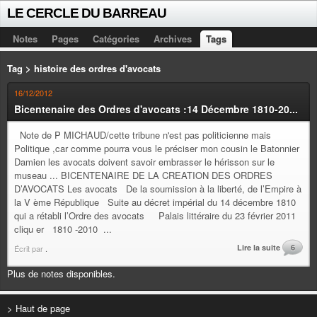
LE CERCLE DU BARREAU
Notes
Pages
Catégories
Archives
Tags
Tag > histoire des ordres d'avocats
16/12/2012
Bicentenaire des Ordres d'avocats :14 Décembre 1810-20...
Note de P MICHAUD/cette tribune n'est pas politicienne mais
Politique ,car comme pourra vous le préciser mon cousin le Batonnier
Damien les avocats doivent savoir embrasser le hérisson sur le
museau ... BICENTENAIRE DE LA CREATION DES ORDRES
D’AVOCATS Les avocats De la soumission à la liberté, de l’Empire à
la V ème République Suite au décret impérial du 14 décembre 1810
qui a rétabli l’Ordre des avocats Palais littéraire du 23 février 2011
cliqu er 1810 -2010 ...
Lire la suite
6
Écrit par
.
Plus de notes disponibles.
> Haut de page