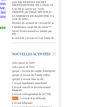
LES EXCEPTIONS SECRET
ons
PROFESSIONNEL DE L’AVOCAT...
ive,
L'ACTE D AVOCAT / SON
ORIGINE par Patrick MICHAUD
 les
LE SERMENT DE BADINTER :Un
ross
socle de notre...
Histoire du serment de l avocat De la...
L'intolérance serait elle de retour???
aire
Secret Professionnel:ses limites par
JM...
le secret de l avocat est il un fonds de...
NOUVELLES ACTIVITÉS
(a)Le passé en 1669
(a)Le passé en 1842
(projet ) l'avocat du comité d'entreprise
(projet )L'avocat du Family Office
(projet) L'avocat dans la cité
l' avocat mandataire immobilier
L'avocat conseil en investissement
financier
L'avocat correspondant de la CNIL
L'avocat et le lobbying
L'avocat fiduciaire
L'avocat gestionnaire de patrimoine