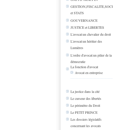
GESTION,FISCALITE,SOCIAL
et STATS
GOUVERNANCE
JUSTICE et LIBERTES
L'avocat:un chevalier du droit
L'avocat:un héritier des
Lumières
L'ordre d'avocat:un pilier de la
démocratie
La fonction d'avocat
Avocat en entreprise
La justice dans la cité
Le curseur des libertés
Le périmètre du Droit
Le PETIT PRINCE
Les dossiers législatifs
concernant les avocats