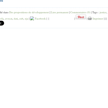
is
lié dans
Des propositions de développement
|
Lien permanent
|
Commentaires (0)
| Tags :
justice
,
yela
,
avocat
,
dati
,
cnb
,
uja
|
Facebook
|
|
|
|
Imprimer
|
|
|