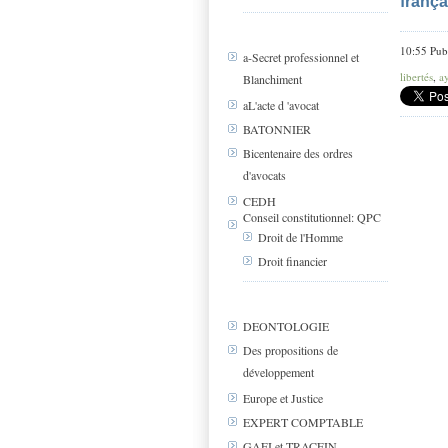
frança
10:55 Pub
a-Secret professionnel et
libertés
,
a
Blanchiment
aL'acte d 'avocat
BATONNIER
Bicentenaire des ordres
d'avocats
CEDH
Conseil constitutionnel: QPC
Droit de l'Homme
Droit financier
DEONTOLOGIE
Des propositions de
développement
Europe et Justice
EXPERT COMPTABLE
GAFI et TRACFIN