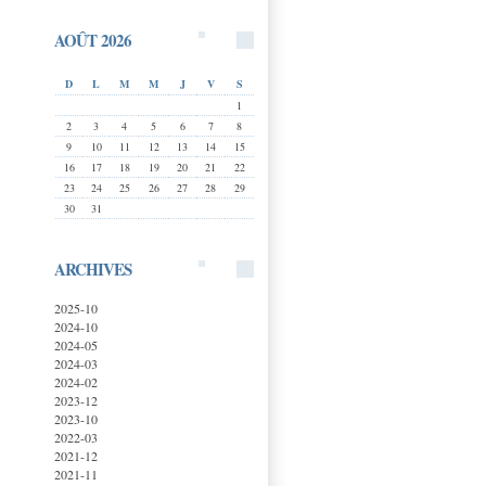
AOÛT 2026
D
L
M
M
J
V
S
1
2
3
4
5
6
7
8
9
10
11
12
13
14
15
16
17
18
19
20
21
22
23
24
25
26
27
28
29
30
31
ARCHIVES
2025-10
2024-10
2024-05
2024-03
2024-02
2023-12
2023-10
2022-03
2021-12
2021-11