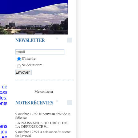
NEWSLETTER
S'inscrire
Se désinscrire
t de
Me contacter
ross
es,
NOTES RÉCENTES
ents
9 octobre 1789: le nouveau droit de la
défense
LA NAISSANCE DU DROIT DE
sans
LA DEFENSE CE 9...
9 octobre 1789:La naissance du secret
njeu
de l avocat
, en