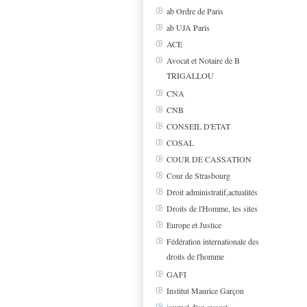
ab Ordre de Paris
ab UJA Paris
ACE
Avocat et Notaire de B
TRIGALLOU
CNA
CNB
CONSEIL D'ETAT
COSAL
COUR DE CASSATION
Cour de Strasbourg
Droit administratif,actualités
Droits de l'Homme, les sites
Europe et Justice
Fédération internationale des
droits de l'homme
GAFI
Institut Maurice Garçon