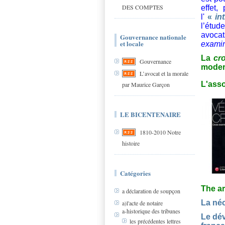
DES COMPTES
effet,
l'
«
in
l’étud
avocat
Gouvernance nationale
et locale
examin
La
cr
Gouvernance
modern
L’avocat et la morale
L'asso
par Maurice Garçon
LE BICENTENAIRE
1810-2010 Notre
histoire
Catégories
The ar
a déclaration de soupçon
La néc
a)l'acte de notaire
a-historique des tribunes
Le dév
les précédentes lettres