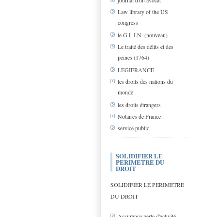
journal d'un avocat
Law library of the US
congress
le G.L.I.N. (nouveau)
Le traité des délits et des
peines (1764)
LEGIFRANCE
les droits des nations du
monde
les droits étrangers
Notaires de France
service public
SOLIDIFIER LE
PERIMETRE DU
DROIT
SOLIDIFIER LE PERIMETRE
DU DROIT
Assurance perte d'activité