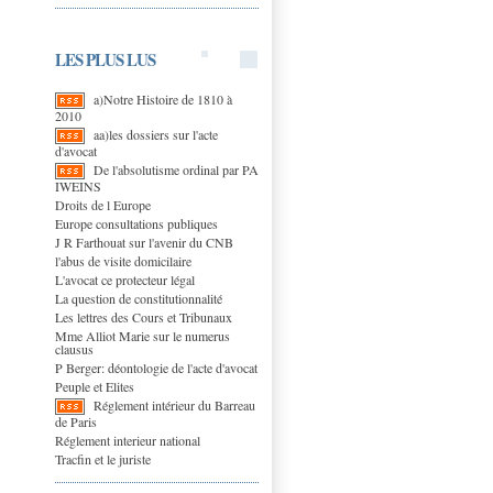
LES PLUS LUS
a)Notre Histoire de 1810 à
2010
aa)les dossiers sur l'acte
d'avocat
De l'absolutisme ordinal par PA
IWEINS
Droits de l Europe
Europe consultations publiques
J R Farthouat sur l'avenir du CNB
l'abus de visite domicilaire
L'avocat ce protecteur légal
La question de constitutionnalité
Les lettres des Cours et Tribunaux
Mme Alliot Marie sur le numerus
clausus
P Berger: déontologie de l'acte d'avocat
Peuple et Elites
Réglement intérieur du Barreau
de Paris
Réglement interieur national
Tracfin et le juriste