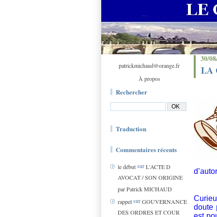
30/08
patrickmichaud@orange.fr
LA 
À propos
Rechercher
Traduction
Commentaires récents
sur
le début
L'ACTE D
d’autor
AVOCAT / SON ORIGINE
par Patrick MICHAUD
Curieu
sur
rappel
GOUVERNANCE
doute 
DES ORDRES ET COUR
est po