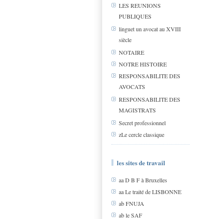
LES REUNIONS
PUBLIQUES
linguet un avocat au XVIII
siècle
NOTAIRE
NOTRE HISTOIRE
RESPONSABILITE DES
AVOCATS
RESPONSABILITE DES
MAGISTRATS
Secret professionnel
zLe cercle classique
les sites de travail
aa D B F à Bruxelles
aa Le traité de LISBONNE
ab FNUJA
ab le SAF