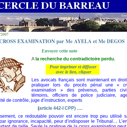
/2007
CROSS EXAMINATION par Me AYELA et Me DEGOS
Envoyer cette note
A
la recherche du contradictoire perdu.
Pour imprimer et diffuser
avec le lien, cliquer
Les avocats français sont maintenant en droi
pratiquer lors du procès pénal une «
c
examination
» des prévenus, parties civil
témoins, officiers de police judiciaire, ag
ité de contrôle, juge d’instruction, experts
(
article 442-I CPP)
….
sement, ce redoutable pouvoir est encore trop peu utilisé 
par ignorance, incapacité, peur d’indisposer le Tribunal… L’e
urtant de taille. Seule la pratique de la
cross examination
peut