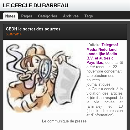
LE CERCLE DU BARREAU
Notes
Pages
Catégories
Archives
Tags
CEDH le secret des sources
03/07/2014
L’affaire
Telegraaf
Media Nederland
Landelijke Media
B.V. et autres c.
Pays-Bas
, dont l’arrêt
a été rendu
le
22
novembre concernait
la protection des
sources
journalistiques.
La Cour a conclu à la
violation des articles
8 (droit au respect de
la vie privée et
familiale) et 10
(liberté d’expression
et d’information).
Le communiqué de presse