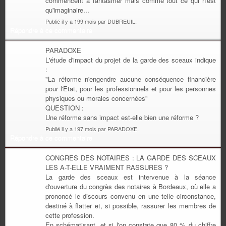
commencent à fantasmer mais comme tout ce qui n'est
qu'imaginaire...
Publié il y a 199 mois par DUBREUIL.
Répondre à ce commentaire
PARADOXE
L'étude d'impact du projet de la garde des sceaux indique
:
"La réforme n'engendre aucune conséquence financière
pour l'Etat, pour les professionnels et pour les personnes
physiques ou morales concernées"
QUESTION :
Une réforme sans impact est-elle bien une réforme ?
Publié il y a 197 mois par PARADOXE.
Répondre à ce commentaire
CONGRES DES NOTAIRES : LA GARDE DES SCEAUX
LES A-T-ELLE VRAIMENT RASSURES ?
La garde des sceaux est intervenue à la séance
d'ouverture du congrès des notaires à Bordeaux, où elle a
prononcé le discours convenu en une telle circonstance,
destiné à flatter et, si possible, rassurer les membres de
cette profession.
En schématisant, et si l'on constate que 80 % du chiffre