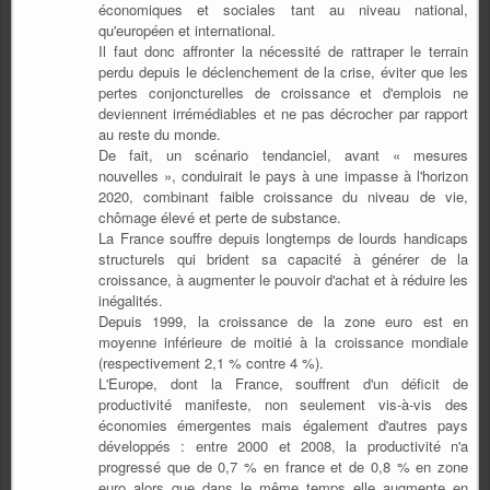
économiques et sociales tant au niveau national,
qu'européen et international.
Il faut donc affronter la nécessité de rattraper le terrain
perdu depuis le déclenchement de la crise, éviter que les
pertes conjoncturelles de croissance et d'emplois ne
deviennent irrémédiables et ne pas décrocher par rapport
au reste du monde.
De fait, un scénario tendanciel, avant « mesures
nouvelles », conduirait le pays à une impasse à l'horizon
2020, combinant faible croissance du niveau de vie,
chômage élevé et perte de substance.
La France souffre depuis longtemps de lourds handicaps
structurels qui brident sa capacité à générer de la
croissance, à augmenter le pouvoir d'achat et à réduire les
inégalités.
Depuis 1999, la croissance de la zone euro est en
moyenne inférieure de moitié à la croissance mondiale
(respectivement 2,1 % contre 4 %).
L'Europe, dont la France, souffrent d'un déficit de
productivité manifeste, non seulement vis-à-vis des
économies émergentes mais également d'autres pays
développés : entre 2000 et 2008, la productivité n'a
progressé que de 0,7 % en france et de 0,8 % en zone
euro alors que dans le même temps elle augmente en