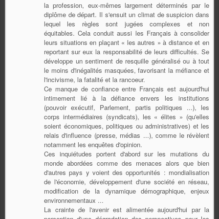
la profession, eux-mêmes largement déterminés par le
diplôme de départ. Il s'ensuit un climat de suspicion dans
lequel les règles sont jugées complexes et non
équitables. Cela conduit aussi les Français à consolider
leurs situations en plaçant « les autres » à distance et en
reportant sur eux la responsabilité de leurs difficultés. Se
développe un sentiment de resquille généralisé ou à tout
le moins d'inégalités masquées, favorisant la méfiance et
l'incivisme, la fatalité et la rancoeur.
Ce manque de confiance entre Français est aujourd'hui
intimement lié à la défiance envers les institutions
(pouvoir exécutif, Parlement, partis politiques ...), les
corps intermédiaires (syndicats), les « élites » (qu'elles
soient économiques, politiques ou administratives) et les
relais d'influence (presse, médias ...), comme le révèlent
notamment les enquêtes d'opinion.
Ces inquiétudes portent d'abord sur les mutations du
monde abordées comme des menaces alors que bien
d'autres pays y voient des opportunités : mondialisation
de l'économie, développement d'une société en réseau,
modification de la dynamique démographique, enjeux
environnementaux ...
La crainte de l'avenir est alimentée aujourd'hui par la
perception d'une dégradation des perspectives pour les