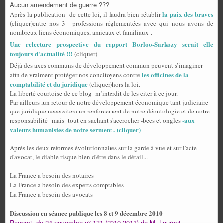
Aucun amendement de guerre ???
la paix des braves
Après la publication
de cette loi, il faudra bien rétablir
(cliquer)entre nos 3
professions réglementées avec qui nous avons de
nombreux liens économiques, amicaux et familiaux .
Une relecture prospective du rapport Borloo-Sarkozy serait elle
toujours d'actualité !!!
(cliquer)
Déjà des axes communs de développement commun peuvent s’imaginer
les officines de la
afin de vraiment protéger nos concitoyens contre
comptabilité et du juridique
(cliquer)hors la loi.
La liberté courtoise de ce blog
m’interdit de les citer à ce jour.
Par ailleurs ,un retour de notre développement économique tant judiciaire
que juridique necessitera un renforcement de notre déontologie et de notre
aux
responsabilité mais tout en sachant s'accrocher -becs et ongles
-
valeurs humanistes de notre serment . (cliquer)
Aprés les deux reformes évolutionnaires sur la garde à vue et sur l'acte
d'avocat, le diable risque bien d'être dans le détail...
La France a besoin des notaires
La France a besoin des experts comptables
La France a besoin des avocats
Discussion en séance publique les 8 et 9 décembre 2010
Rapport du 24 novembre n° 131 (2010-2011) de M. Laurent