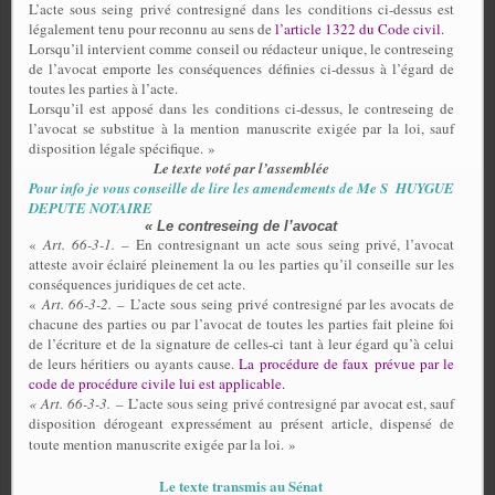
L’acte sous seing privé contresigné dans les conditions ci-dessus est
légalement tenu pour reconnu au sens de
l’article 1322 du Code civil.
Lorsqu’il intervient comme conseil ou rédacteur unique, le contreseing
de l’avocat emporte les conséquences définies ci-dessus à l’égard de
toutes les parties à l’acte.
Lorsqu’il est apposé dans les conditions ci-dessus, le contreseing de
l’avocat se substitue à la mention manuscrite exigée par la loi, sauf
disposition légale spécifique.
»
Le texte voté par l’assemblée
Pour info je vous conseille de lire les amendements de Me S HUYGUE
DEPUTE NOTAIRE
« Le contreseing de l’avocat
«
Art. 66-3-1.
– En contresignant un acte sous seing privé, l’avocat
atteste avoir éclairé pleinement la ou les parties qu’il conseille sur les
conséquences juridiques de cet acte.
«
Art. 66-3-2.
– L’acte sous seing privé contresigné par les avocats de
chacune des parties ou par l’avocat de toutes les parties fait pleine foi
de l’écriture et de la signature de celles-ci tant à leur égard qu’à celui
de leurs héritiers ou ayants cause.
La procédure de faux prévue par le
code de procédure civile lui est applicable.
« Art. 66-3-3.
– L’acte sous seing privé contresigné par avocat est, sauf
disposition dérogeant expressément au présent article, dispensé de
toute mention manuscrite exigée par la loi. »
Le texte transmis au Sénat