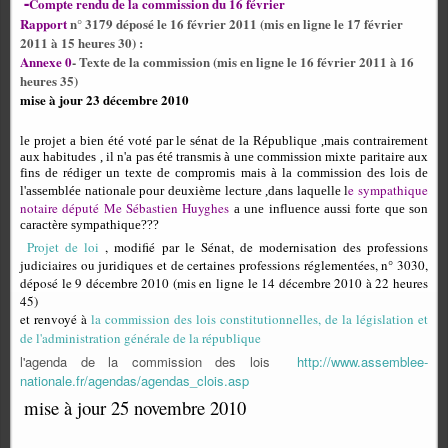
-
Compte rendu de la commission du 16 février
Rapport
n° 3179 déposé le 16 février 2011 (mis en ligne le 17 février
2011 à 15 heures 30) :
Annexe 0
- Texte de la commission (mis en ligne le 16 février 2011 à 16
heures 35)
mise à jour 23 décembre 2010
le projet a bien été voté par le sénat de la République ,mais contrairement
aux habitudes , il n'a pas été transmis à une commission mixte paritaire aux
fins de rédiger un texte de compromis mais à la commission des lois de
e sympathique
l'assemblée nationale pour deuxième lecture ,dans laquelle l
notaire député Me Sébastien Huyghes
a une influence aussi forte que son
caractère sympathique???
Projet de loi
, modifié par le Sénat, de modernisation des professions
judiciaires ou juridiques et de certaines professions réglementées, n° 3030,
déposé le 9 décembre 2010 (mis en ligne le 14 décembre 2010 à 22 heures
45)
et renvoyé à
la commission des lois constitutionnelles, de la législation et
de l'administration générale de la république
l'agenda de la commission des lois
http://www.assemblee-
nationale.fr/agendas/agendas_clois.asp
mise à jour 25 novembre 2010