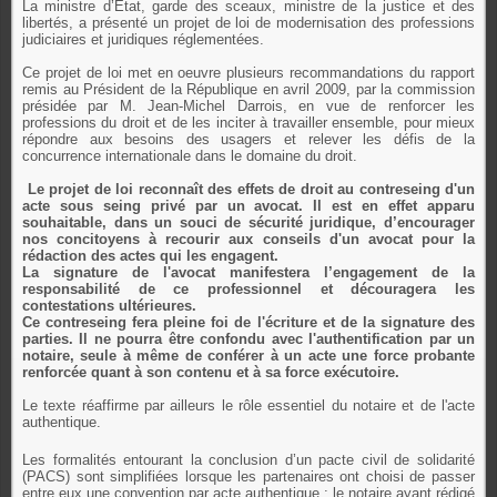
La ministre d’Etat, garde des sceaux, ministre de la justice et des
libertés, a présenté un projet de loi de modernisation des professions
judiciaires et juridiques réglementées.
Ce projet de loi met en oeuvre plusieurs recommandations du rapport
remis au Président de la République en avril 2009, par la commission
présidée par M. Jean-Michel Darrois, en vue de renforcer les
professions du droit et de les inciter à travailler ensemble, pour mieux
répondre aux besoins des usagers et relever les défis de la
concurrence internationale dans le domaine du droit.
Le projet de loi reconnaît des effets de droit au contreseing d'un
acte sous seing privé par un avocat. Il est en effet apparu
souhaitable, dans un souci de sécurité juridique, d’encourager
nos concitoyens à recourir aux conseils d'un avocat pour la
rédaction des actes qui les engagent.
La signature de l'avocat manifestera l’engagement de la
responsabilité de ce professionnel et découragera les
contestations ultérieures.
Ce contreseing fera pleine foi de l'écriture et de la signature des
parties. Il ne pourra être confondu avec l'authentification par un
notaire, seule à même de conférer à un acte une force probante
renforcée quant à son contenu et à sa force exécutoire.
Le texte réaffirme par ailleurs le rôle essentiel du notaire et de l'acte
authentique.
Les formalités entourant la conclusion d’un pacte civil de solidarité
(PACS) sont simplifiées lorsque les partenaires ont choisi de passer
entre eux une convention par acte authentique : le notaire ayant rédigé