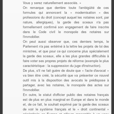
Vous y serez naturellement associés. »
On remarque que derrière toute l'ambigüité de ces
formules qui annoncent la « modernisation » des
professions du droit (concept auquel les notaires sont, par
nature, allergiques), la garde des sceaux n'a pas
formellement confirmé son engagement de faire inscrire
dans le Code civil le monopole des notaires sur
l'immobilier.
On peut aussi observer que, ces derniers temps, le
Parlement n'a pas entériné à la lettre les projets de loi des
ministres, et que pour ce qui concerne plus spécialement
la garde des sceaux, elle a les plus grandes difficultés à
faire voter ses propres projets de réforme (exemple le plus
caractéristique : la suppression du juge d'instruction).
De plus, s'il ne fait guère de doute que « l'acte d'avocat »
va bien être créé, la sécurité que va présenter ce nouvel
outil mis à la disposition des avocats le prédispose à
partager, avec les notaires, le monopole des actes sur
l'immobilier.
En outre, le statut d'officier public des notaires français
est de plus en plus marginal en Europe et dans le monde
et, de ce fait, le souhait exprimé par la garde des sceaux
de voir le système français et le « droit continental »
généralisés en Europe et ailleurs ressemble à un voeu