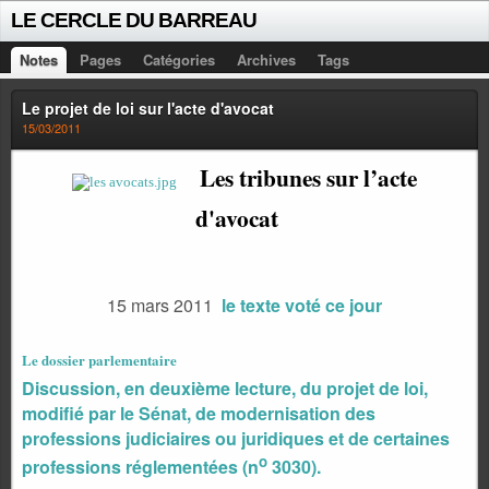
LE CERCLE DU BARREAU
Notes
Pages
Catégories
Archives
Tags
Le projet de loi sur l'acte d'avocat
15/03/2011
Les tribunes sur l’acte
d'avocat
15 mars 2011
le texte voté ce jour
Le dossier parlementaire
Discussion, en deuxième lecture, du projet de loi,
modifié par le Sénat, de modernisation des
professions judiciaires ou juridiques et de certaines
o
professions réglementées (n
3030).