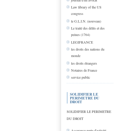
journal d'un avocat
Law library of the US
congress
le G.L.I.N. (nouveau)
Le traité des délits et des
peines (1764)
LEGIFRANCE
les droits des nations du
monde
les droits étrangers
Notaires de France
service public
SOLIDIFIER LE
PERIMETRE DU
DROIT
SOLIDIFIER LE PERIMETRE
DU DROIT
Assurance perte d'activité