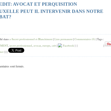
EDIT: AVOCAT ET PERQUISITION
UXELLE PEUT IL INTERVENIR DANS NOTRE
BAT?
lié dans
a-Secret professionnel et Blanchiment
|
Lien permanent
|
Commentaires (0)
| Tags :
IMENT
,
secret professionnel
,
avocat
,
europe
,
cnb
|
Facebook
|
|
|
mer
|
|
|
ntaires sont fermés.