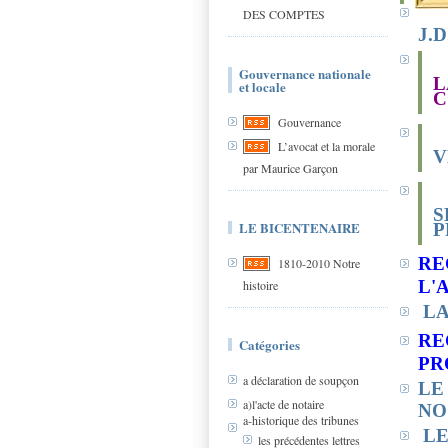
DES COMPTES
J.
Gouvernance nationale
L
et locale
C
Gouvernance
L’avocat et la morale
V
par Maurice Garçon
S
LE BICENTENAIRE
P
RE
1810-2010 Notre
L'
histoire
LA
RE
Catégories
PR
a déclaration de soupçon
LE
a)l'acte de notaire
NO
a-historique des tribunes
LE
les précédentes lettres