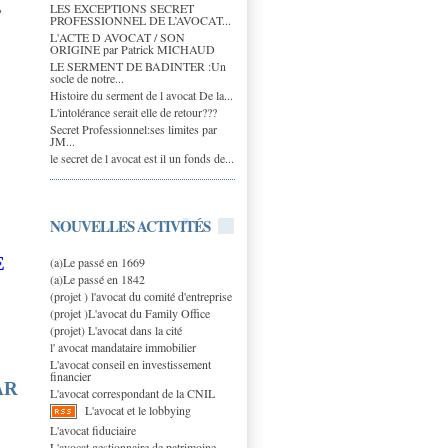
LES EXCEPTIONS SECRET
r
PROFESSIONNEL DE L’AVOCAT...
L'ACTE D AVOCAT / SON
ORIGINE par Patrick MICHAUD
LE SERMENT DE BADINTER :Un
socle de notre...
Histoire du serment de l avocat De la...
L'intolérance serait elle de retour???
Secret Professionnel:ses limites par
JM...
le secret de l avocat est il un fonds de...
NOUVELLES ACTIVITÉS
E
(a)Le passé en 1669
(a)Le passé en 1842
(projet ) l'avocat du comité d'entreprise
(projet )L'avocat du Family Office
(projet) L'avocat dans la cité
l' avocat mandataire immobilier
L'avocat conseil en investissement
financier
AR
L'avocat correspondant de la CNIL
L'avocat et le lobbying
L'avocat fiduciaire
L'avocat gestionnaire de patrimoine