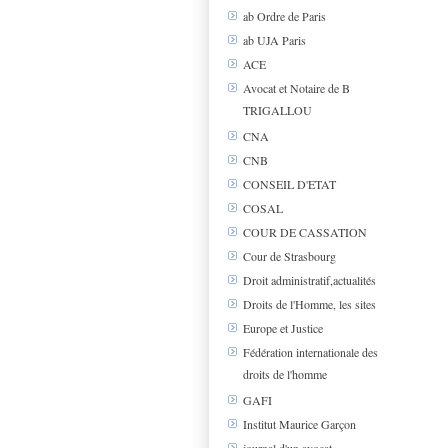
ab Ordre de Paris
ab UJA Paris
ACE
Avocat et Notaire de B
TRIGALLOU
CNA
CNB
CONSEIL D'ETAT
COSAL
COUR DE CASSATION
Cour de Strasbourg
Droit administratif,actualités
Droits de l'Homme, les sites
Europe et Justice
Fédération internationale des
droits de l'homme
GAFI
Institut Maurice Garçon