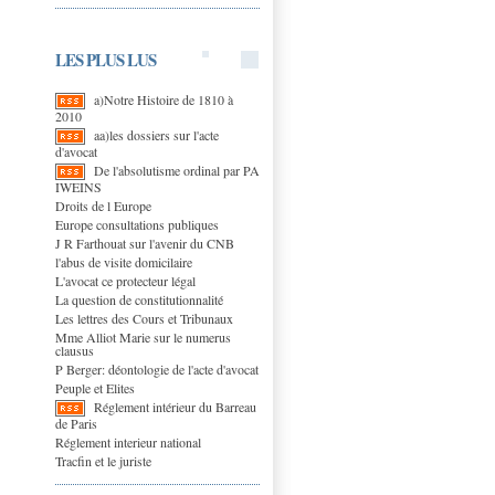
LES PLUS LUS
a)Notre Histoire de 1810 à
2010
aa)les dossiers sur l'acte
d'avocat
De l'absolutisme ordinal par PA
IWEINS
Droits de l Europe
Europe consultations publiques
J R Farthouat sur l'avenir du CNB
l'abus de visite domicilaire
L'avocat ce protecteur légal
La question de constitutionnalité
Les lettres des Cours et Tribunaux
Mme Alliot Marie sur le numerus
clausus
P Berger: déontologie de l'acte d'avocat
Peuple et Elites
Réglement intérieur du Barreau
de Paris
Réglement interieur national
Tracfin et le juriste