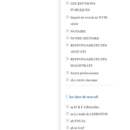
LES REUNIONS
PUBLIQUES
linguet un avocat au XVIII
siècle
NOTAIRE
NOTRE HISTOIRE
RESPONSABILITE DES
AVOCATS
RESPONSABILITE DES
MAGISTRATS
Secret professionnel
zLe cercle classique
les sites de travail
aa D B F à Bruxelles
aa Le traité de LISBONNE
ab FNUJA
ab le SAF