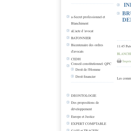
IN
BR
a-Secret professionnel et
DE
Blanchiment
aL'acte d 'avocat
BATONNIER
Bicentenaire des ordres
11:45 Pub
d'avocats
BLANCH
CEDH
Impri
Conseil constitutionnel: QPC
Droit de l'Homme
Droit financier
Les comme
DEONTOLOGIE
Des propositions de
développement
Europe et Justice
EXPERT COMPTABLE
GAFI et TRACFIN