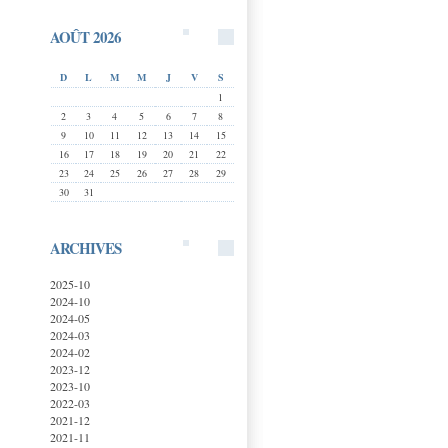
AOÛT 2026
D
L
M
M
J
V
S
1
2
3
4
5
6
7
8
9
10
11
12
13
14
15
16
17
18
19
20
21
22
23
24
25
26
27
28
29
30
31
ARCHIVES
2025-10
2024-10
2024-05
2024-03
2024-02
2023-12
2023-10
2022-03
2021-12
2021-11