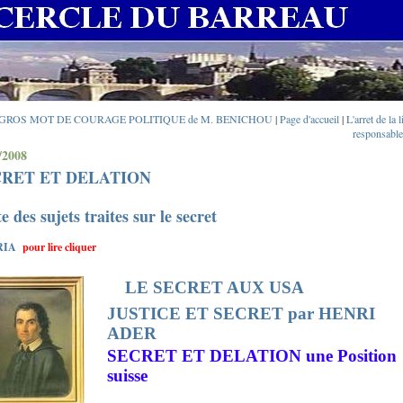
 GROS MOT DE COURAGE POLITIQUE de M. BENICHOU
|
Page d'accueil
|
L'arret de la l
responsable
/2008
CRET ET DELATION
e des sujets traites sur le secret
RIA
pour lire cliquer
LE SECRET AUX USA
JUSTICE ET SECRET par HENRI
ADER
SECRET ET DELATION une Position
suisse