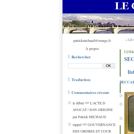
« LE
patrickmichaud@orange.fr
À propos
11/04
Rechercher
SE
list
Traduction
BECCA
Commentaires récents
sur
le début
L'ACTE D
AVOCAT / SON ORIGINE
par Patrick MICHAUD
sur
rappel
GOUVERNANCE
DES ORDRES ET COUR