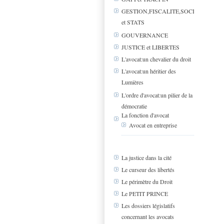
GESTION,FISCALITE,SOCIAL
et STATS
GOUVERNANCE
JUSTICE et LIBERTES
L'avocat:un chevalier du droit
L'avocat:un héritier des
Lumières
L'ordre d'avocat:un pilier de la
démocratie
La fonction d'avocat
Avocat en entreprise
La justice dans la cité
Le curseur des libertés
Le périmètre du Droit
Le PETIT PRINCE
Les dossiers législatifs
concernant les avocats