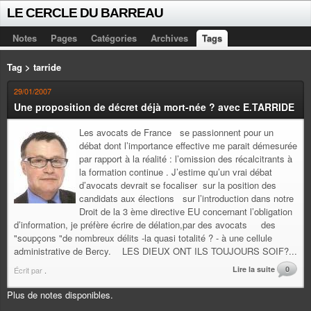
LE CERCLE DU BARREAU
Notes
Pages
Catégories
Archives
Tags
Tag > tarride
29/01/2007
Une proposition de décret déjà mort-née ? avec E.TARRIDE
Les avocats de France se passionnent pour un
débat dont l’importance effective me parait démesurée
par rapport à la réalité : l’omission des récalcitrants à
la formation continue . J’estime qu’un vrai débat
d’avocats devrait se focaliser sur la position des
candidats aux élections sur l’introduction dans notre
Droit de la 3 ème directive EU concernant l’obligation
d’information, je préfère écrire de délation,par des avocats des
"soupçons "de nombreux délits -la quasi totalité ? - à une cellule
administrative de Bercy. LES DIEUX ONT ILS TOUJOURS SOIF?...
Lire la suite
0
Écrit par
.
Plus de notes disponibles.