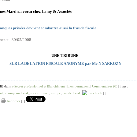
ues Ma
r
tin, a
v
ocat chez L
a
my &
Asso
c
iés
anques privées devront combattre aussi la fraude fiscale
m
on
e
t -
3
0
/
0
5
/
2
0
08
UNE TRIBUNE
SUR LA DELATION FISCALE ANONYME par Me N SARKOZY
lié dans
a-Secret professionnel et Blanchiment
|
Lien permanent
|
Commentaires (0)
| Tags :
nt
,
le soupcon fiscal
,
justice
,
france
,
europe
,
fraude fiscal
|
Facebook
|
|
|
Imprimer
|
|
|