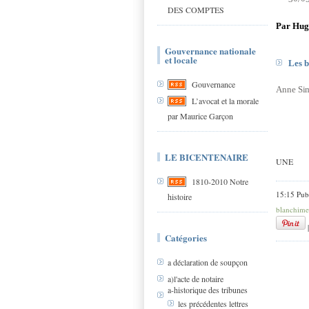
DES COMPTES
Par Hug
Gouvernance nationale
et locale
Les b
Gouvernance
An
n
e
S
i
L’avocat et la morale
par Maurice Garçon
LE BICENTENAIRE
UNE
1810-2010 Notre
15:15 Pub
histoire
blanchime
Catégories
a déclaration de soupçon
a)l'acte de notaire
a-historique des tribunes
les précédentes lettres