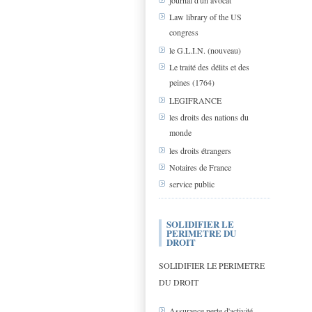
journal d'un avocat
Law library of the US
congress
le G.L.I.N. (nouveau)
Le traité des délits et des
peines (1764)
LEGIFRANCE
les droits des nations du
monde
les droits étrangers
Notaires de France
service public
SOLIDIFIER LE
PERIMETRE DU
DROIT
SOLIDIFIER LE PERIMETRE
DU DROIT
Assurance perte d'activité