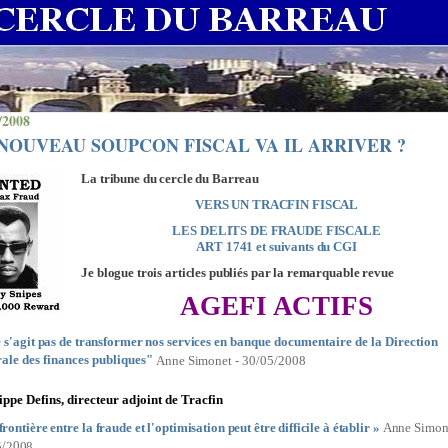
/2008
NOUVEAU SOUPCON FISCAL VA IL ARRIVER ?
La tribune du cercle du Barreau
VERS UN TRACFIN FISCAL
LES DELITS DE FRAUDE FISCALE
ART 1741 et suivants du CGI
Je blogue trois articles publiés par la remarquable revue
AGEFI ACTIFS
e
s'agit
pas
de
transformer
nos
services
en
banque documentaire de la Direction
ale des finances publiques"
An
n
e
S
im
on
e
t -
3
0
/
0
5
/
2
0
08
ippe De
f
ins, directeur
adjoint de
Tracfin
frontière
entre
la
fraude
et
l'optimisation
peut être difficile à établi
r
»
An
n
e
S
im
o
/
0
5
2
08