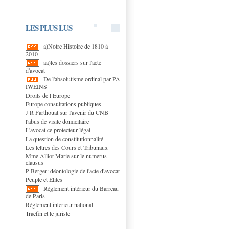
LES PLUS LUS
a)Notre Histoire de 1810 à
2010
aa)les dossiers sur l'acte
d'avocat
De l'absolutisme ordinal par PA
IWEINS
Droits de l Europe
Europe consultations publiques
J R Farthouat sur l'avenir du CNB
l'abus de visite domicilaire
L'avocat ce protecteur légal
La question de constitutionnalité
Les lettres des Cours et Tribunaux
Mme Alliot Marie sur le numerus
clausus
P Berger: déontologie de l'acte d'avocat
Peuple et Elites
Réglement intérieur du Barreau
de Paris
Réglement interieur national
Tracfin et le juriste