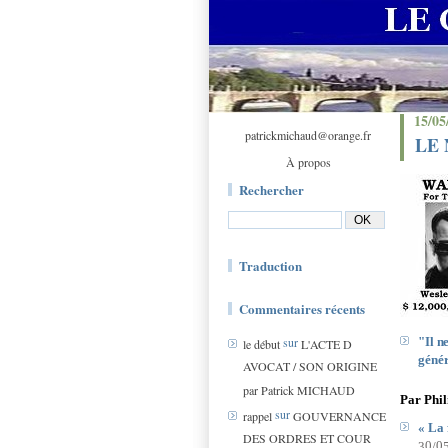
15/05
patrickmichaud@orange.fr
LE 
À propos
Rechercher
Traduction
Commentaires récents
sur
"Il
n
le début
L'ACTE D
génér
AVOCAT / SON ORIGINE
par Patrick MICHAUD
Par Phil
sur
rappel
GOUVERNANCE
«
La
DES ORDRES ET COUR
0
0
3
/