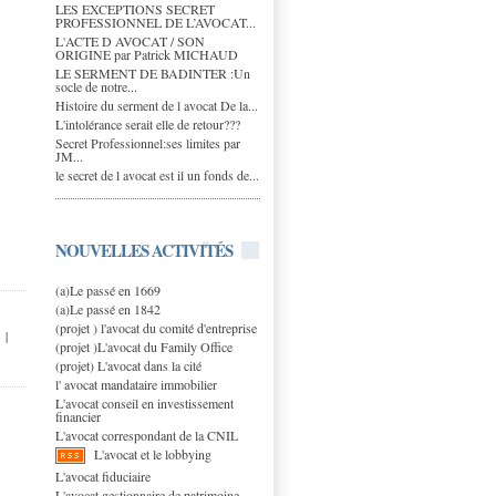
LES EXCEPTIONS SECRET
PROFESSIONNEL DE L’AVOCAT...
L'ACTE D AVOCAT / SON
ORIGINE par Patrick MICHAUD
LE SERMENT DE BADINTER :Un
socle de notre...
Histoire du serment de l avocat De la...
L'intolérance serait elle de retour???
Secret Professionnel:ses limites par
JM...
le secret de l avocat est il un fonds de...
NOUVELLES ACTIVITÉS
(a)Le passé en 1669
(a)Le passé en 1842
(projet ) l'avocat du comité d'entreprise
|
(projet )L'avocat du Family Office
(projet) L'avocat dans la cité
l' avocat mandataire immobilier
L'avocat conseil en investissement
financier
L'avocat correspondant de la CNIL
L'avocat et le lobbying
L'avocat fiduciaire
L'avocat gestionnaire de patrimoine