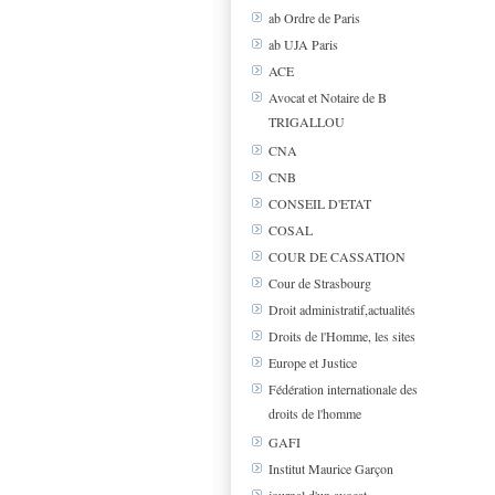
ab Ordre de Paris
ab UJA Paris
ACE
Avocat et Notaire de B
TRIGALLOU
CNA
CNB
CONSEIL D'ETAT
COSAL
COUR DE CASSATION
Cour de Strasbourg
Droit administratif,actualités
Droits de l'Homme, les sites
Europe et Justice
Fédération internationale des
droits de l'homme
GAFI
Institut Maurice Garçon