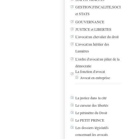
GESTION,FISCALITE,SOCIAL
et STATS
GOUVERNANCE
JUSTICE et LIBERTES
L'avocat:un chevalier du droit
L'avocat:un héritier des
Lumières
L'ordre d'avocat:un pilier de la
démocratie
La fonction d'avocat
Avocat en entreprise
La justice dans la cité
Le curseur des libertés
Le périmètre du Droit
Le PETIT PRINCE
Les dossiers législatifs
concernant les avocats