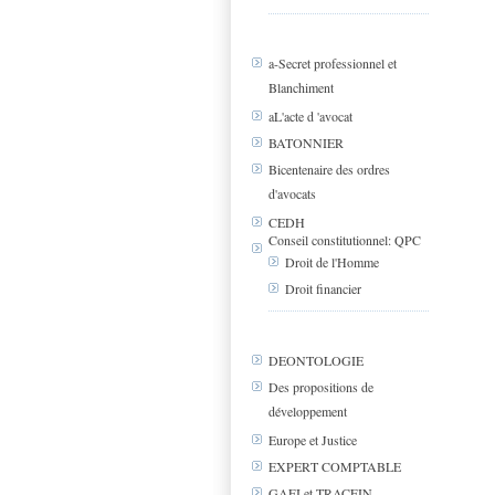
a-Secret professionnel et
Blanchiment
aL'acte d 'avocat
BATONNIER
Bicentenaire des ordres
d'avocats
CEDH
Conseil constitutionnel: QPC
Droit de l'Homme
Droit financier
DEONTOLOGIE
Des propositions de
développement
Europe et Justice
EXPERT COMPTABLE
GAFI et TRACFIN