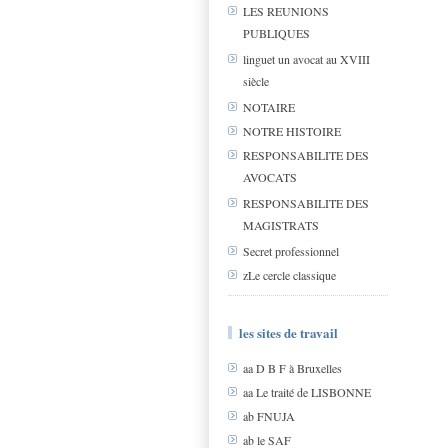
LES REUNIONS
PUBLIQUES
linguet un avocat au XVIII
siècle
NOTAIRE
NOTRE HISTOIRE
RESPONSABILITE DES
AVOCATS
RESPONSABILITE DES
MAGISTRATS
Secret professionnel
zLe cercle classique
les sites de travail
aa D B F à Bruxelles
aa Le traité de LISBONNE
ab FNUJA
ab le SAF