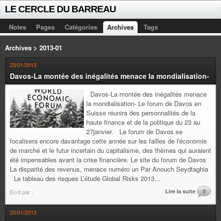
LE CERCLE DU BARREAU
Notes
Pages
Catégories
Archives
Tags
Archives > 2013-01
23/01/2013
Davos-La montée des inégalités menace la mondialisation-
Davos-La montée des inégalités menace
la mondialisation- Le forum de Davos en
Suisse réunira des personnalités de la
haute finance et de la politique du 23 au
27janvier. Le forum de Davos se
focalisera encore davantage cette année sur les failles de l'économie
de marché et le futur incertain du capitalisme, des thèmes qui auraient
été impensables avant la crise financière. Le site du forum de Davos
La disparité des revenus, menace numéro un Par Anouch Seydtaghia
Le tableau des risques L’étude Global Risks 2013...
Lire la suite
0
Écrit par
.
20/01/2013