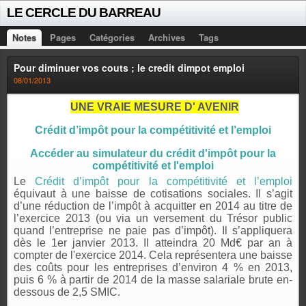
LE CERCLE DU BARREAU
Notes
Pages
Catégories
Archives
Tags
Pour diminuer vos couts ; le credit dimpot emploi
08/01/2013
UNE VRAIE MESURE D' AVENIR
Crédit d’impôt pour la compétitivité et l’emploi
Accéder au simulateur du crédit d'impôt pour la
compétitivité et l'emploi
Le
Crédit d’impôt pour la compétitivité et l’emploi
équivaut à une baisse de cotisations sociales. Il s’agit
d’une réduction de l’impôt à acquitter en 2014 au titre de
l’exercice 2013 (ou via un versement du Trésor public
quand l’entreprise ne paie pas d’impôt). Il s’appliquera
dès le 1er janvier 2013. Il atteindra 20 Md€ par an à
compter de l'exercice 2014. Cela représentera une baisse
des coûts pour les entreprises d’environ 4 % en 2013,
puis 6 % à partir de 2014 de la masse salariale brute en-
dessous de 2,5 SMIC.