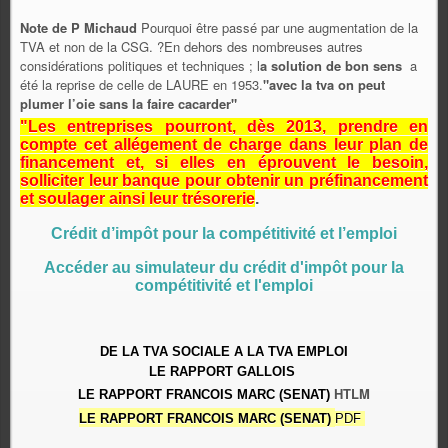
Note de P Michaud
Pourquoi être passé par une augmentation de la
TVA et non de la CSG. ?En dehors des nombreuses autres
considérations politiques et techniques ; l
a solution de bon sens
a
été la reprise de celle de LAURE en 1953.
"avec la tva on peut
plumer l’oie sans la faire cacarder"
"Les entreprises pourront, dès 2013, prendre en
compte cet allégement de charge dans leur plan de
financement et, si elles en éprouvent le besoin,
solliciter leur banque pour obtenir un préfinancement
et soulager ainsi leur trésorerie
.
Crédit d’impôt pour la compétitivité et l’emploi
Accéder au simulateur du crédit d'impôt pour la
compétitivité et l'emploi
DE LA TVA SOCIALE A LA TVA EMPLOI
LE RAPPORT GALLOIS
HTLM
LE RAPPORT FRANCOIS MARC (SENAT)
LE RAPPORT FRANCOIS MARC (SENAT)
PDF