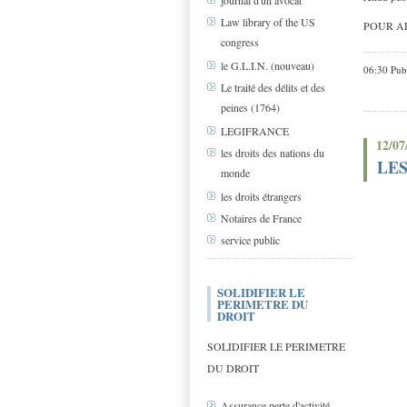
journal d'un avocat
Law library of the US
POUR A
congress
le G.L.I.N. (nouveau)
06:30 Pub
Le traité des délits et des
peines (1764)
LEGIFRANCE
12/07
les droits des nations du
LES
monde
les droits étrangers
Notaires de France
service public
SOLIDIFIER LE
PERIMETRE DU
DROIT
SOLIDIFIER LE PERIMETRE
DU DROIT
Assurance perte d'activité