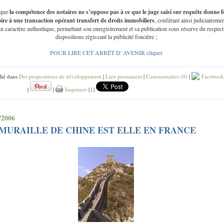
 que
la compétence des notaires ne s’oppose pas à ce que le juge saisi sur requête donne f
ire à une transaction opérant transfert de droits immobiliers
, conférant ainsi judiciairemen
un caractère authentique, permettant son enregistrement et sa publication sous réserve du respect
dispositions régissant la publicité foncière ;
POUR LIRE CET ARRËT D' AVENIR cliquer
lié dans
Des propositions de développement
|
Lien permanent
|
Commentaires (0)
|
Facebook
|
|
Imprimer
|
|
|
/2006
MURAILLE DE CHINE EST ELLE EN FRANCE