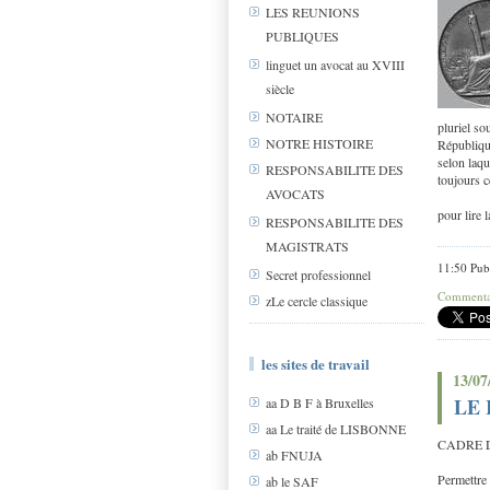
LES REUNIONS
PUBLIQUES
linguet un avocat au XVIII
siècle
NOTAIRE
pluriel so
NOTRE HISTOIRE
République
selon laqu
RESPONSABILITE DES
toujours c
AVOCATS
pour lire
RESPONSABILITE DES
MAGISTRATS
11:50 Pub
Secret professionnel
Commentai
zLe cercle classique
les sites de travail
13/07
LE
aa D B F à Bruxelles
aa Le traité de LISBONNE
CADRE 
ab FNUJA
Permettre 
ab le SAF