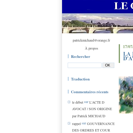
patrickmichaud@orange.fr
17/07
À propos
LA 
Rechercher
D'A
Traduction
Commentaires récents
sur
le début
L'ACTE D
AVOCAT / SON ORIGINE
par Patrick MICHAUD
sur
rappel
GOUVERNANCE
DES ORDRES ET COUR