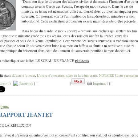
"Dans son titre, le directeur des affaires civiles et du sceau a l’honneur d’avoir e
commun avec le Garde des Sceaux, l’usage du mot « sceau ». Dans le cas du
ministre, ce terme est néanmoins utilisé au pluriel alors qu’il est au singulier pou
directeur. On pourrait voir là l’affirmation de la supériorité du ministre sur son
subordonné. Cette explication est bien sûr exacte mais nécessite d’être précisée.
Dans le cas du Garde, le mot « sceaux » renvoie aux cachets qui scellent les lois
uligne que le ministre garde tous les sceaux, ceux des rois qui ont fait la France, ceux des
s passées et ceux de la Vème République. Cette variété des sceaux renvoie à la tradition ancie
elle chaque sceau de souverain était brisé à sa mort ou biffé à sa chute. On retrouve d’ailleurs
ette pratique du brisement dans celui de l’anneau du souverain pontife à la mort de celui-ci.
 la suite cliquer sur le lien LE SCEAU DE FRANCE
ci dessus
lié dans
aL'acte d 'avocat
,
L'ordre d'avocat:un pilier de la démocratie
,
NOTAIRE
|
Lien permanen
res (0)
|
Facebook
|
|
|
|
Imprimer
|
|
|
/2006
 RAPPORT JEANTET
DE LA RÉFLEXION
à l’avocat d’exercer en entreprise tout en conservant son titre, son statut et sa déontologie : est-