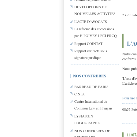
DEVELOPPONS DE
NOUVELLES ACTIVITES
23:20 Pub
L'ACTE D'AVOCATS
La réforme des successions
par H.POIVEY LECLERCQ
L'A
Rapport COINTAT
Rapport sur l'acte sous
Notre con
signature juridique
confrères 
Nous publi
NOS CONFRERES
'L'acte d'
L'article 
BARREAU DE PARIS
C.N.B.
Pour lire l
Centre International de
Common Law en Français
08:55 Pub
LYSIAS:UN
LOGOGRAPHE
NOS CONFRERES DE
11/07