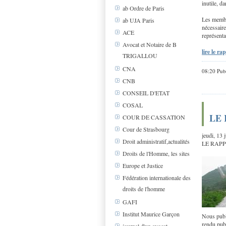
inutile, d
ab Ordre de Paris
Les membre
ab UJA Paris
nécessaire
ACE
représenta
Avocat et Notaire de B
lire le ra
TRIGALLOU
CNA
08:20 Pub
CNB
CONSEIL D'ETAT
COSAL
LE
COUR DE CASSATION
Cour de Strasbourg
jeudi, 13 
Droit administratif,actualités
LE RAP
Droits de l'Homme, les sites
Europe et Justice
Fédération internationale des
droits de l'homme
GAFI
Institut Maurice Garçon
Nous publ
rendu pub