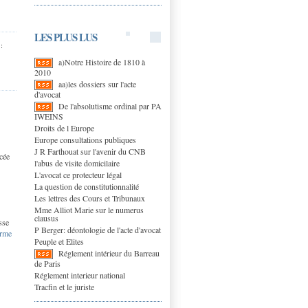
LES PLUS LUS
:
a)Notre Histoire de 1810 à
2010
aa)les dossiers sur l'acte
d'avocat
De l'absolutisme ordinal par PA
IWEINS
Droits de l Europe
Europe consultations publiques
J R Farthouat sur l'avenir du CNB
cée
l'abus de visite domicilaire
L'avocat ce protecteur légal
La question de constitutionnalité
Les lettres des Cours et Tribunaux
Mme Alliot Marie sur le numerus
clausus
sse
P Berger: déontologie de l'acte d'avocat
orme
Peuple et Elites
Réglement intérieur du Barreau
de Paris
Réglement interieur national
Tracfin et le juriste