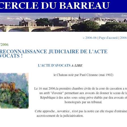
« 2006-06
|
Page d'accueil
|
2006
/2006
RECONNAISSANCE JUDICIAIRE DE L'ACTE
VOCATS !
L'ACTE D'AVOCATS
A LIRE
le Chateau noir par Paul Cézanne (mai 1902)
Le 16 mai 2006,la première chambre civile de la cour de cassation a 
un arrêt "d'avenir" permettant aux avocats de donner le sceau de l
République à des actes sous seing prive établis par dea avocats et
homologués par un tribunal.
Cette approche , novatrice , n'est pas la notre car elle risque d'entrain
accroissement de la judiciairisation.