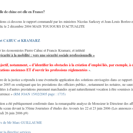
le de chine est elle en France?
ions ci-dessous le rapport commandé par les ministres Nicolas Sarkozy et Jean-Louis Borloo e
blic le 2 décembre 2004 MAIS TOUJOURS D'ACTUALITE
ort CAHUC et KRAMARZ
 les économistes Pierre Cahuc et Francis Kramarz, et intitulé
écarité à la mobilité : vers une sécurité sociale professionnelle »
jectif, notamment, « d’identifier les obstacles à la création d’emploi liés, par exemple, à 
ations anciennes ET d'ouvrir les professions réglementées
».
re de la justice a répondu à une éventuelle application des solutions envisagées dans ce rapport
ier 2005 en soulignant que les prestations des officiers publics , notamment les notaires, ne saur
ilées à d'autres prestations purement marchandes ayant naturellement vocation à être soumises à
currence »
(RM JOAN 15/02/2005 page : 1735)
tion a été publiquement confirmée dans la remarquable analyse de Monsieur le Directeur des aff
 du sceau devant la 35ème Journéees d’études des Avoués les 22 et 23 juin 2006 (Les annonces 
di 26 juin 2006 p9)
urs de Mr Marc GUILLAUME
ur la directive services