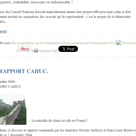
angereux, souhaitable, nécessaire ou indispensable ?
s du Conseil National doivent naturellement mener leur propre réflexion mais celle-ci doit
ment inclure les aspirations des avocats qu’ils représentent : c’est le propre de la démocratie
tive.
pport
lié dans
Des propositions de développement
|
Lien permanent
|
Commentaires (0)
|
Facebook
|
|
Imprimer
|
|
|
 RAPPORT CAHUC.
juillet 2006
PORT CAHUC
La muraille de chine est elle en France?
ions ci-dessous le rapport commandé par les ministres Nicolas Sarkozy et Jean-Louis Borloo e
lic le 2 décembre 2004 .