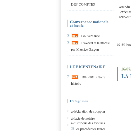
DES COMPTES
Attendu
exécuto
celle-ci 
Gouvernance nationale
et locale
Gouvernance
L’avocat et la morale
07:55 Pub
par Maurice Garçon
LE BICENTENAIRE
16/07
LA 
1810-2010 Notre
histoire
Catégories
a déclaration de soupçon
a)l'acte de notaire
a-historique des tribunes
les précédentes lettres